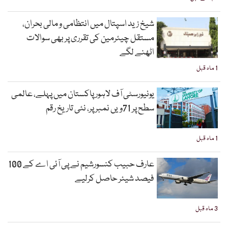
شیخ زید اسپتال میں انتظامی و مالی بحران،
مستقل چیئرمین کی تقرری پر بھی سوالات
اٹھنے لگے
1 ماہ قبل
یونیورسٹی آف لاہور پاکستان میں پہلے، عالمی
سطح پر 71ویں نمبر پر، نئی تاریخ رقم
1 ماہ قبل
عارف حبیب کنسورشیم نے پی آئی اے کے 100
فیصد شیئر حاصل کرلیے
3 ماہ قبل