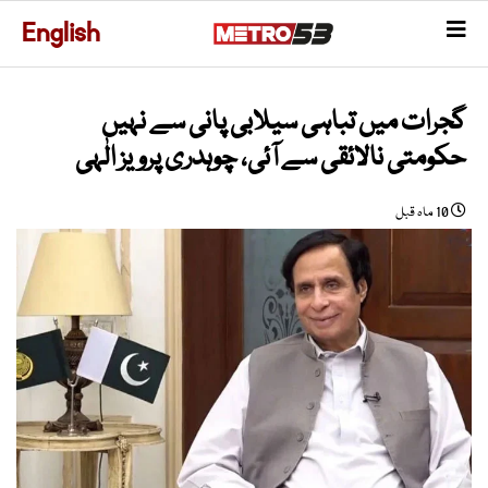
English
گجرات میں تباہی سیلابی پانی سے نہیں
حکومتی نالائقی سے آئی، چوہدری پرویز الٰہی
10 ماہ قبل