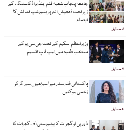
جامعہ پنجاب شعبہ فلم اینڈ براڈکاسٹنگ کے
زیر تحت ڈیجیٹل انٹرپرینیورشپ نمائش کا
اہتمام
3 ماہ قبل
وزیراعظم اسکیم کے تحت جی سی یو کے
منتخب طلبہ میں لیپ ٹاپ تقسیم
5 ماہ قبل
پاکستانی فلم سٹار میرا سیڑھیوں سے گر کر
زخمی ہوگئیں
6 ماہ قبل
ڈی پی او گجرات کا یونیورسٹی آف گجرات کا