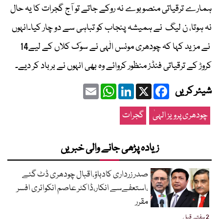
ہمارے ترقیاتی منصوبوے نہ روکے جاتے تو آج گجرات کا یہ حال
نہ ہوتا، ن لیگ نے ہمیشہ پنجاب کو تباہی سے دو چار کیا۔انہوں
نے مزید کہا کہ چودھری مونس الٰہی نے سوک کلاں کے لیے14
کروڑ کے ترقیاتی فنڈز منظور کروائے وہ بھی انہوں نے برباد کر دیے۔
Email
WhatsApp
LinkedIn
Facebook
X
شیئر کریں
چودھری پرویز الہیٰ
گجرات
زیادہ پڑھی جانے والی خبریں
صدر زرداری کادباؤ،اقبال چودھری ڈٹ گئے
،استعفےسے انکار،ڈاکٹر عاصم انکوائری افسر
مقرر
2 ہفتے قبل