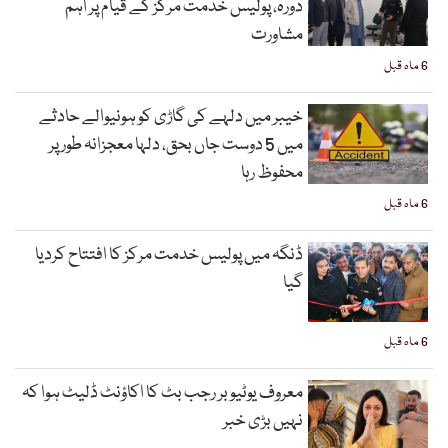
دورہ، پولیس خدمت مرکز کے قیام پر اہم
مشاورت
6 ماہ قبل
خیبر میں دلہے کی گاڑی کو ہونیوالے حادثے
میں 5 دوست جاں بحق، دلہا معجزانہ طور پر
محفوظ رہا
6 ماہ قبل
ڈنگہ میں پولیس خدمت مرکز کا افتتاح کردیا
گیا
6 ماہ قبل
معروف یوٹیوبر رجب بٹ کا اکاؤنٹ ڈلیٹ ہوا کہ
نہیں بڑی خبر