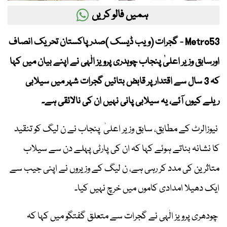
ہمیں فالو کریں
Metro53 - گجرات (ویب ڈیسک )صدر پاکستان تحریک انصاف
اورسابق وزیر اعلیٰ پنجاب چوہدری پرویز الٰہی نے اپنے بیان میں کہا
کہ 3 سال سے اقتدارپر قابض بتائیں گجرات شہر میں سیلابی
ریلے کیوں آئے، یہ سیلابی پانی نہیں ان کی نالائقی ہے۔
نیوزالرٹ کے مطابق، سابق وزیر اعلیٰ پنجاب نے ن لیگ کو تنقید
کا نشانہ بناتے ہوئے کہا کہ ان کی پارٹی پہلے دن سے سیلاب
متاثرین کی مدد کر رہی ہے، ن لیگ کے وزیروں نے اپنی جیب سے
ایک دھیلا امدادی کاموں میں خرچ نہیں کیا۔
چودھری پرویز الٰہی نے گجرات سے متعلق گفتگو میں کہا کہ