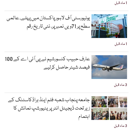
1 ماہ قبل
یونیورسٹی آف لاہور پاکستان میں پہلے، عالمی
سطح پر 71ویں نمبر پر، نئی تاریخ رقم
1 ماہ قبل
عارف حبیب کنسورشیم نے پی آئی اے کے 100
فیصد شیئر حاصل کرلیے
3 ماہ قبل
جامعہ پنجاب شعبہ فلم اینڈ براڈکاسٹنگ کے
زیر تحت ڈیجیٹل انٹرپرینیورشپ نمائش کا
اہتمام
3 ماہ قبل