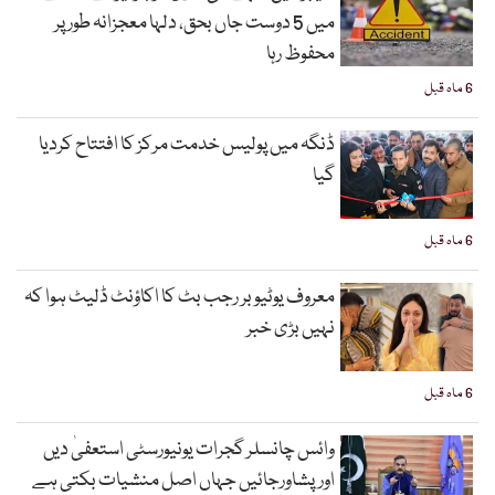
میں 5 دوست جاں بحق، دلہا معجزانہ طور پر
محفوظ رہا
6 ماہ قبل
ڈنگہ میں پولیس خدمت مرکز کا افتتاح کردیا
گیا
6 ماہ قبل
معروف یوٹیوبر رجب بٹ کا اکاؤنٹ ڈلیٹ ہوا کہ
نہیں بڑی خبر
6 ماہ قبل
وائس چانسلر گجرات یونیورسٹی استعفیٰ دیں
اورپشاورجائیں جہاں اصل منشیات بکتی ہے