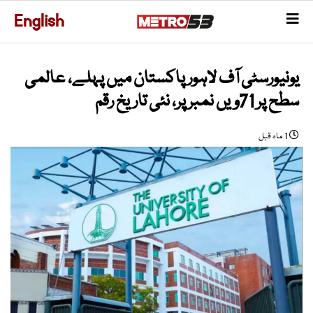
English
یونیورسٹی آف لاہور پاکستان میں پہلے، عالمی
سطح پر 71ویں نمبر پر، نئی تاریخ رقم
1 ماہ قبل