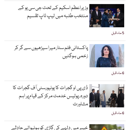
وزیراعظم اسکیم کے تحت جی سی یو کے
منتخب طلبہ میں لیپ ٹاپ تقسیم
5 ماہ قبل
پاکستانی فلم سٹار میرا سیڑھیوں سے گر کر
زخمی ہوگئیں
6 ماہ قبل
ڈی پی او گجرات کا یونیورسٹی آف گجرات کا
دورہ، پولیس خدمت مرکز کے قیام پر اہم
مشاورت
6 ماہ قبل
خیبر میں دلہے کی گاڑی کو ہونیوالے حادثے