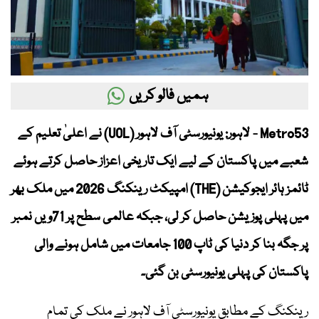
ہمیں فالو کریں
Metro53 - لاہور: یونیورسٹی آف لاہور (UOL) نے اعلیٰ تعلیم کے
شعبے میں پاکستان کے لیے ایک تاریخی اعزاز حاصل کرتے ہوئے
ٹائمز ہائر ایجوکیشن (THE) امپیکٹ رینکنگ 2026 میں ملک بھر
میں پہلی پوزیشن حاصل کر لی، جبکہ عالمی سطح پر 71ویں نمبر
پر جگہ بنا کر دنیا کی ٹاپ 100 جامعات میں شامل ہونے والی
پاکستان کی پہلی یونیورسٹی بن گئی۔
رینکنگ کے مطابق یونیورسٹی آف لاہور نے ملک کی تمام