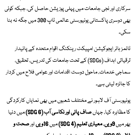
سرکاری اور نجی جامعات میں پہلی پوزیشن حاصل کی، جبکہ کوئی
بھی دوسری پاکستانی یونیورسٹی عالمی ٹاپ 300 میں جگہ نہ بنا
سکی۔
ٹائمز ہائر ایجوکیشن امپیکٹ رینکنگ اقوام متحدہ کے پائیدار
ترقیاتی اہداف (SDGs) کے تحت جامعات کی تدریس، تحقیق،
سماجی خدمات، ماحول دوست اقدامات اور عوامی فلاح میں کردار
کا جائزہ لیتی ہے۔
یونیورسٹی آف لاہور نے مختلف شعبوں میں بھی نمایاں کارکردگی
کا مظاہرہ کیا، جہاں
صاف پانی اور نکاسی آب (SDG 6)
میں دنیا
بھر میں
9ویں
،
معیاری تعلیم (SDG 4)
میں
16ویں
اور
صحت و