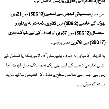
فلاح (SDG 3)
میں
18ویں
پوزیشن حاصل کی۔
اسی طرح
موسمیاتی تبدیلی سے نمٹنے (SDG 13)
میں
21ویں
،
بھوک کے خاتمے (SDG 2)
میں
32ویں
،
ذمہ دارانہ پیداوار و
استعمال (SDG 12)
میں
37ویں
اور
اہداف کے لیے شراکت داری
(SDG 17)
میں
76ویں
نمبر پر رہی۔
یہ تاریخی کامیابی نہ صرف یونیورسٹی آف لاہور بلکہ پاکستان کے
اعلیٰ تعلیمی شعبے کے لیے بھی ایک اہم سنگ میل قرار دی جا
رہی ہے، جس سے عالمی سطح پر ملک کی تعلیمی ساکھ مزید
مستحکم ہوئی ہے۔