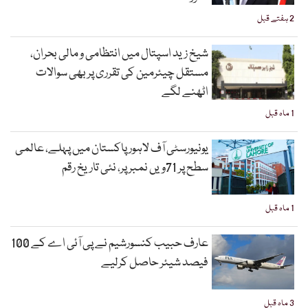
2 ہفتے قبل
شیخ زید اسپتال میں انتظامی و مالی بحران،
مستقل چیئرمین کی تقرری پر بھی سوالات
اٹھنے لگے
1 ماہ قبل
یونیورسٹی آف لاہور پاکستان میں پہلے، عالمی
سطح پر 71ویں نمبر پر، نئی تاریخ رقم
1 ماہ قبل
عارف حبیب کنسورشیم نے پی آئی اے کے 100
فیصد شیئر حاصل کرلیے
3 ماہ قبل