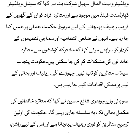
ویلفیئر و بیت المال سہیل شوکت بٹ نے کہا کہ سوشل ویلفیئر
ڈپارٹمنٹ فیلڈ میں موجود ہے اور متاثرہ افراد کو ان کے گھروں کے
قریب ریلیف پہنچانے کے لیے مربوط حکمت عملی پر عمل کیا
جا رہا ہے۔ انہوں نے ضلعی انتظامیہ اور سماجی تنظیموں کے
کردار کو سراہتے ہوئے کہا کہ مشترکہ کوششوں سے متاثرہ
خاندانوں کی مشکلات کم کی جا سکتی ہیں۔حکومت پنجاب
سیلاب متاثرین کو تنہا نہیں چھوڑے گی، ریلیف اور بحالی کے
لیے ہر ممکن اقدامات کیے جا رہے ہیں۔
صوبائی وزیر چوہدری شافع حسین نے کہا کہ متاثرہ خاندانوں کی
مکمل بحالی تک یہ سلسلہ جاری رہے گا۔ حکومت کی اولین
ترجیح متاثرین کو فوری ریلیف پہنچانا ہے اور اس کے لیے راشن،