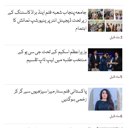
جامعہ پنجاب شعبہ فلم اینڈ براڈکاسٹنگ کے
زیر تحت ڈیجیٹل انٹرپرینیورشپ نمائش کا
اہتمام
3 ماہ قبل
وزیراعظم اسکیم کے تحت جی سی یو کے
منتخب طلبہ میں لیپ ٹاپ تقسیم
5 ماہ قبل
پاکستانی فلم سٹار میرا سیڑھیوں سے گر کر
زخمی ہوگئیں
6 ماہ قبل