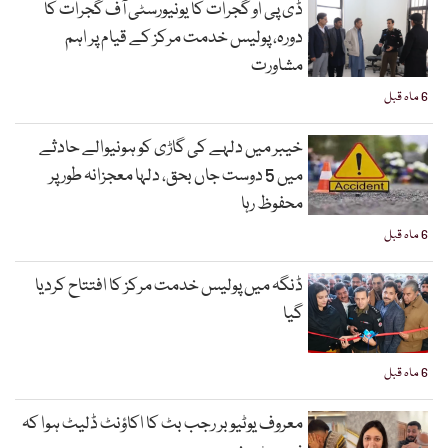
ڈی پی او گجرات کا یونیورسٹی آف گجرات کا
دورہ، پولیس خدمت مرکز کے قیام پر اہم
مشاورت
6 ماہ قبل
خیبر میں دلہے کی گاڑی کو ہونیوالے حادثے
میں 5 دوست جاں بحق، دلہا معجزانہ طور پر
محفوظ رہا
6 ماہ قبل
ڈنگہ میں پولیس خدمت مرکز کا افتتاح کردیا
گیا
6 ماہ قبل
معروف یوٹیوبر رجب بٹ کا اکاؤنٹ ڈلیٹ ہوا کہ