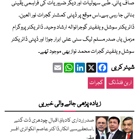
صاف پانی، طبی سہولیات اور دیگر ضروریات کی فراہمی یقینی
بنائی جا رہی ہے۔اس موقع پر ڈپٹی کمشنر گجرات نور العین،
ڈائریکٹر سوشل ویلفیئر گوجرانوالہ ارشاد وحید، ڈائریکٹر پروگرام
مزمل یار، صدر مسلم لیگ سٹی علی ابرار جوڑا اور ڈپٹی ڈائریکٹر
سوشل ویلفیئر گجرات محمد نواز بھی موجود تھے۔
Email
WhatsApp
LinkedIn
Facebook
X
شیئر کریں
اربن فلڈنگ
گجرات
زیادہ پڑھی جانے والی خبریں
صدر زرداری کادباؤ،اقبال چودھری ڈٹ گئے
،استعفےسے انکار،ڈاکٹر عاصم انکوائری افسر
مقرر