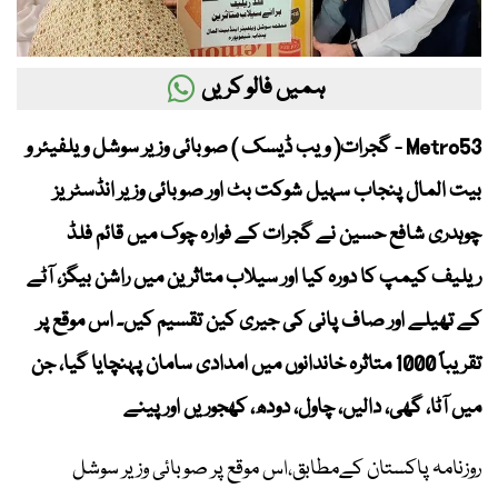
ہمیں فالو کریں
Metro53 - گجرات( ویب ڈیسک ) صوبائی وزیر سوشل ویلفیئر و
بیت المال پنجاب سہیل شوکت بٹ اور صوبائی وزیر انڈسٹریز
چوہدری شافع حسین نے گجرات کے فوارہ چوک میں قائم فلڈ
ریلیف کیمپ کا دورہ کیا اور سیلاب متاثرین میں راشن بیگز، آٹے
کے تھیلے اور صاف پانی کی جیری کین تقسیم کیں۔ اس موقع پر
تقریباً 1000 متاثرہ خاندانوں میں امدادی سامان پہنچایا گیا، جن
میں آٹا، گھی، دالیں، چاول، دودھ، کھجوریں اور پینے
روزنامہ پاکستان کےمطابق،اس موقع پر صوبائی وزیر سوشل