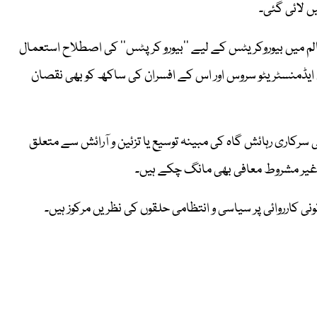
یں لائی گئی۔
لم میں بیوروکریٹس کے لیے ’’بیورو کرپٹس‘‘ کی اصطلاح استعمال
 ایڈمنسٹریٹو سروس اور اس کے افسران کی ساکھ کو بھی نقصان
رکاری رہائش گاہ کی مبینہ توسیع یا تزئین و آرائش سے متعلق
ن غیر مشروط معافی بھی مانگ چکے ہیں۔
ی کارروائی پر سیاسی و انتظامی حلقوں کی نظریں مرکوز ہیں۔