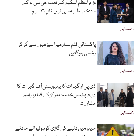
وزیراعظم اسکیم کے تحت جی سی یو کے
منتخب طلبہ میں لیپ ٹاپ تقسیم
5 ماہ قبل
پاکستانی فلم سٹار میرا سیڑھیوں سے گر کر
زخمی ہوگئیں
6 ماہ قبل
ڈی پی او گجرات کا یونیورسٹی آف گجرات کا
دورہ، پولیس خدمت مرکز کے قیام پر اہم
مشاورت
6 ماہ قبل
خیبر میں دلہے کی گاڑی کو ہونیوالے حادثے