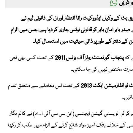
 کریں
 توفیق بٹ کے وکیل ایڈووکیٹ رانا انتظار اور ان کی قانونی ٹیم نے
 بابر امان بابر کو قانونی نوٹس جاری کر دیا ہے، جس میں الزام
ن کے دفتر کے طور پر ذاتی حیثیت میں استعمال کیا۔
ے کہ
پنجاب گورنمنٹ رولز آف بزنس 2011
کے تحت کسی بھی نجی
 عمارت مختص نہیں کی جا سکتی۔
ٹو انفارمیشن ایکٹ 2013
کے تحت اس معاملے سے متعلق تمام
ائیں۔
رائم انویسٹی گیشن ایجنسی (این سی سی آئی اے) نے کالم نگار
ریسی کے خلاف ہتک آمیز مواد شائع کرنے کے الزام میں طلب کر رکھا