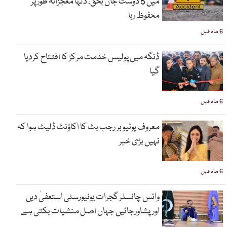
میں 5 دوست جاں بحق، دلہا معجزانہ طور پر
محفوظ رہا
6 ماہ قبل
ڈنگہ میں پولیس خدمت مرکز کا افتتاح کردیا
گیا
6 ماہ قبل
معروف یوٹیوبر رجب بٹ کا اکاؤنٹ ڈلیٹ ہوا کہ
نہیں بڑی خبر
6 ماہ قبل
وائس چانسلر گجرات یونیورسٹی استعفیٰ دیں
اورپشاورجائیں جہاں اصل منشیات بکتی ہے