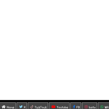
Home
X
TickTock
Youtube
FB
Insta
WA