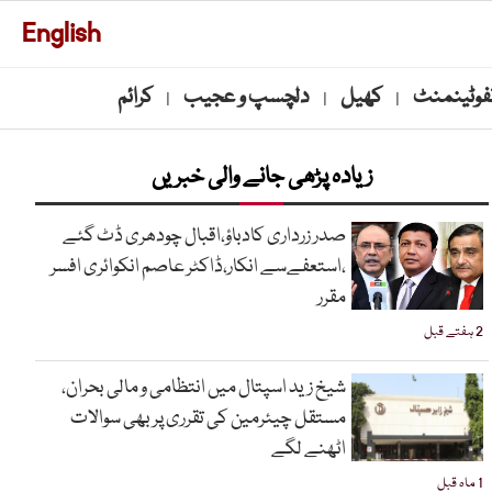
English
نفوٹینمنٹ
کھیل
دلچسپ و عجیب
کرائم
|
|
|
زیادہ پڑھی جانے والی خبریں
صدر زرداری کادباؤ،اقبال چودھری ڈٹ گئے
،استعفےسے انکار،ڈاکٹر عاصم انکوائری افسر
مقرر
2 ہفتے قبل
شیخ زید اسپتال میں انتظامی و مالی بحران،
مستقل چیئرمین کی تقرری پر بھی سوالات
اٹھنے لگے
1 ماہ قبل