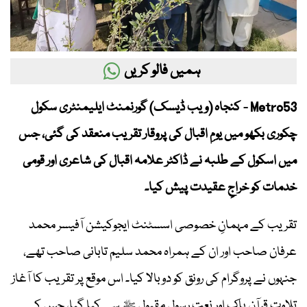
ہمیں فالو کریں
Metro53 - کنجاہ (ویب ڈیسک) گورنمنٹ ایلیمنٹری سکول
چکوری بکھو میں یومِ اقبال کی پروقار تقریب منعقد کی گئی، جس
میں اسکول کے طلبہ نے ڈاکٹر علامہ اقبال کی شاعری اور قومی
خدمات کو خراجِ عقیدت پیش کیا۔
تقریب کے مہمانِ خصوصی اسسٹنٹ ایجوکیشن آفیسر محمد
عرفان صاحب اور ان کے ہمراہ محمد سلیم تابانی صاحب تھے،
جنہوں نے پروگرام کی رونق کو دوبالا کیا۔ اس موقع پر تقریب کا آغاز
تلاوتِ قرآنِ پاک اور نعتِ رسولِ مقبول ﷺ سے کیا گیا، جس کے