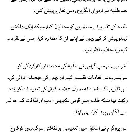
بعد طلبہ نے اردو اور انگریزی میں تقاریر پیش کیں۔
طلبہ کی تقاریر نے حاضرین کو محظوظ کیا، جبکہ ایک دلکش
ٹیبلو پیش کر کے بچوں نے اپنے فن کا مظاہرہ کیا، جس نے تقریب
کو مزید جاذبِ نظر بنایا۔
آخر میں، مہمانِ گرامی نے طلبہ کی محنت اور کارکردگی کو
سراہتے ہوئے انعامات تقسیم کیے اور بچوں کی حوصلہ افزائی کی۔
اس تقریب کا مقصد نہ صرف علامہ اقبال کی تعلیمات کو زندہ
رکھنا تھا بلکہ طلبہ میں قومی یکجہتی، ادب اور ثقافت کے حوالے
سے آگاہی پیدا کرنا بھی تھا۔
اس پروگرام نے اسکول میں تعلیمی اور ثقافتی سرگرمیوں کو فروغ