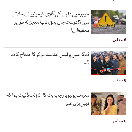
خیبر میں دلہے کی گاڑی کو ہونیوالے حادثے
میں 5 دوست جاں بحق، دلہا معجزانہ طور پر
محفوظ رہا
6 ماہ قبل
ڈنگہ میں پولیس خدمت مرکز کا افتتاح کردیا
گیا
6 ماہ قبل
معروف یوٹیوبر رجب بٹ کا اکاؤنٹ ڈلیٹ ہوا کہ
نہیں بڑی خبر
6 ماہ قبل