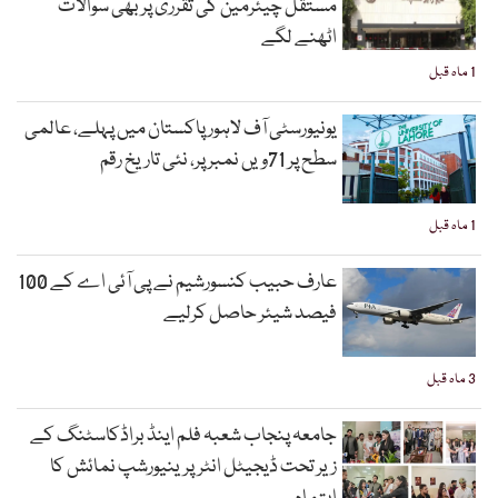
مستقل چیئرمین کی تقرری پر بھی سوالات
اٹھنے لگے
1 ماہ قبل
یونیورسٹی آف لاہور پاکستان میں پہلے، عالمی
سطح پر 71ویں نمبر پر، نئی تاریخ رقم
1 ماہ قبل
عارف حبیب کنسورشیم نے پی آئی اے کے 100
فیصد شیئر حاصل کرلیے
3 ماہ قبل
جامعہ پنجاب شعبہ فلم اینڈ براڈکاسٹنگ کے
زیر تحت ڈیجیٹل انٹرپرینیورشپ نمائش کا