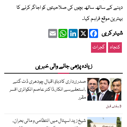
دینے کے ساتھ ساتھ بچوں کی صلاحیتوں کو اجاگر کرنے کا
بہترین موقع فراہم کیا۔
Email
WhatsApp
LinkedIn
Facebook
X
شیئر کریں
کنجاہ
گجرات
زیادہ پڑھی جانے والی خبریں
صدر زرداری کادباؤ،اقبال چودھری ڈٹ گئے
،استعفےسے انکار،ڈاکٹر عاصم انکوائری افسر
مقرر
3 ہفتے قبل
شیخ زید اسپتال میں انتظامی و مالی بحران،