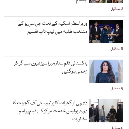
اہتمام
3 ماہ قبل
وزیراعظم اسکیم کے تحت جی سی یو کے
منتخب طلبہ میں لیپ ٹاپ تقسیم
5 ماہ قبل
پاکستانی فلم سٹار میرا سیڑھیوں سے گر کر
زخمی ہوگئیں
6 ماہ قبل
ڈی پی او گجرات کا یونیورسٹی آف گجرات کا
دورہ، پولیس خدمت مرکز کے قیام پر اہم
مشاورت
6 ماہ قبل