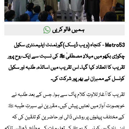
ہمیں فالو کریں
Metro53 - کنجاہ (ویب ڈیسک)گورنمنٹ ایلیمنٹری سکول
چکوڑی بکھو میں میلادِ مصطفیٰ ﷺ کی نسبت سے ایک روح پرور
تقریب کا انعقاد کیا گیا۔ اس تقریب میں اساتذہ، طلبہ اور سکول
کونسل کے ممبران نے بھرپور شرکت کی۔
تقریب کا آغاز تلاوتِ کلام پاک سے ہوا، جس کے بعد طلبہ نے
خوبصورت آواز میں نعتیں پیش کیں۔ مقررین نے سیرتِ طیبہ ﷺ
کے مختلف پہلوؤں پر روشنی ڈالی اور حاضرین کو تلقین کی کہ
اپنی زندگیوں کو نبی کریم ﷺ کی تعلیمات کے مطابق ڈھالیں تاکہ