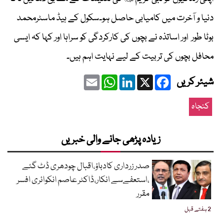
دنیا و آخرت میں کامیابی حاصل ہو۔سکول کے ہیڈ ماسٹرمحمد
بوٹا طور اور اساتذہ نے بچوں کی کارکردگی کو سراہا اور کہا کہ ایسی
محافل بچوں کی تربیت کے لیے نہایت اہم ہیں۔
Email
WhatsApp
LinkedIn
Facebook
X
شیئر کریں
کنجاہ
زیادہ پڑھی جانے والی خبریں
صدر زرداری کادباؤ،اقبال چودھری ڈٹ گئے
،استعفےسے انکار،ڈاکٹر عاصم انکوائری افسر
مقرر
2 ہفتے قبل