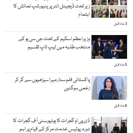
زیر تحت ڈیجیٹل انٹرپرینیورشپ نمائش کا
اہتمام
3 ماہ قبل
وزیراعظم اسکیم کے تحت جی سی یو کے
منتخب طلبہ میں لیپ ٹاپ تقسیم
5 ماہ قبل
پاکستانی فلم سٹار میرا سیڑھیوں سے گر کر
زخمی ہوگئیں
6 ماہ قبل
ڈی پی او گجرات کا یونیورسٹی آف گجرات کا
دورہ، پولیس خدمت مرکز کے قیام پر اہم