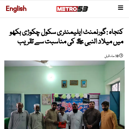
English
کنجاہ :گورنمنٹ ایلیمنٹری سکول چکوڑی بکھو
میں میلاد النبی ﷺ کی مناسبت سے تقریب
10 ماہ قبل