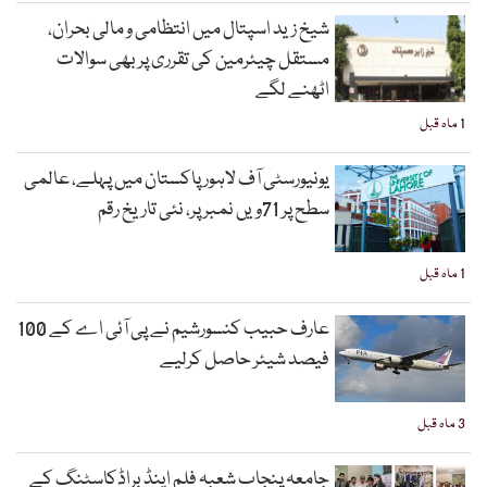
شیخ زید اسپتال میں انتظامی و مالی بحران،
مستقل چیئرمین کی تقرری پر بھی سوالات
اٹھنے لگے
1 ماہ قبل
یونیورسٹی آف لاہور پاکستان میں پہلے، عالمی
سطح پر 71ویں نمبر پر، نئی تاریخ رقم
1 ماہ قبل
عارف حبیب کنسورشیم نے پی آئی اے کے 100
فیصد شیئر حاصل کرلیے
3 ماہ قبل
جامعہ پنجاب شعبہ فلم اینڈ براڈکاسٹنگ کے