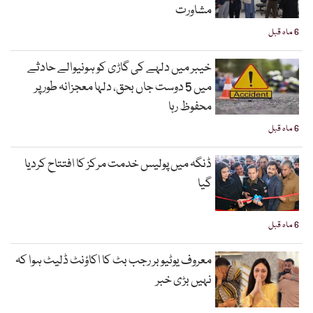
مشاورت
6 ماہ قبل
خیبر میں دلہے کی گاڑی کو ہونیوالے حادثے
میں 5 دوست جاں بحق، دلہا معجزانہ طور پر
محفوظ رہا
6 ماہ قبل
ڈنگہ میں پولیس خدمت مرکز کا افتتاح کردیا
گیا
6 ماہ قبل
معروف یوٹیوبر رجب بٹ کا اکاؤنٹ ڈلیٹ ہوا کہ
نہیں بڑی خبر