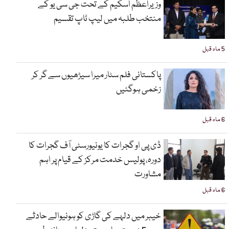
وزیراعظم اسکیم کے تحت جی سی یو کے
منتخب طلبہ میں لیپ ٹاپ تقسیم
5 ماہ قبل
پاکستانی فلم سٹار میرا سیڑھیوں سے گر کر
زخمی ہوگئیں
6 ماہ قبل
ڈی پی او گجرات کا یونیورسٹی آف گجرات کا
دورہ، پولیس خدمت مرکز کے قیام پر اہم
مشاورت
6 ماہ قبل
خیبر میں دلہے کی گاڑی کو ہونیوالے حادثے