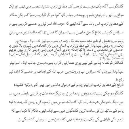
گفتگو سے آگاہ ایک دوسرے ذریعے کے مطابق ٹرمپ شدید غصے میں تھے اور ایک
موقع پر انہوں نے نیتن یاہو پر چیختے ہوئے کہا’’تم آخر کر کیا رہے ہو؟‘‘امریکی حکام
کے مطابق ٹرمپ اس بات سے آگاہ تھے کہ حزب اللہ اسرائیل پر حملے کر رہی ہے اور
اسرائیل کو اپنے دفاع کا حق حاصل ہے، تاہم ان کا خیال تھا کہ حالیہ دنوں میں نیتن
یاہو نے ردعمل کو غیر متناسب حد تک بڑھا دیا ہے۔اسرائیل نہ صرف بیروت پر
ایک اور امریکی عہدیدار کے مطابق ٹرمپ لبنان میں بڑی تعداد میں شہری ہلاکتوں پر
حملوں کی دھمکیاں دے رہا تھا بلکہ جنوبی لبنان میں اپنی زمینی کارروائیوں کو بھی
بھی تشویش رکھتے تھے اور اس بات پر اعتراض کر رہے تھے کہ اسرائیل ایک حزب اللہ
وسعت دے رہا تھا۔
کمانڈر کو نشانہ بنانے کے لیے پوری عمارتیں گرا رہا ہے۔دوسری جانب ایک اسرائیلی
عہدیدار نے بتایا کہ اسرائیل اب بیروت میں حزب اللہ کے اہداف پر حملے کا ارادہ نہیں
رکھتا۔
ذرائع کے مطابق ٹرمپ اور نیتن یاہو کے درمیان ماضی میں بھی کئی مرتبہ کشیدہ
گفتگو ہو چکی ہے، تاہم دونوں رہنما ایران اور دیگر معاملات پر قریبی رابطے میں رہے
ہیں۔ ایک امریکی عہدیدار نے کہا کہ وائٹ ہاؤس میں ٹرمپ کی واپسی کے بعد یہ نیتن
یاہو کے ساتھ ان کی سخت ترین گفتگوؤں میں سے ایک تھی۔حکام کا کہنا ہے کہ
ٹرمپ کی ناراضی کی ایک بڑی وجہ یہ تھی کہ لبنان میں اسرائیلی کشیدگی ان
مذاکرات کو نقصان پہنچا سکتی تھی جو ان کی انتظامیہ ایران کے ساتھ کر رہی ہے۔