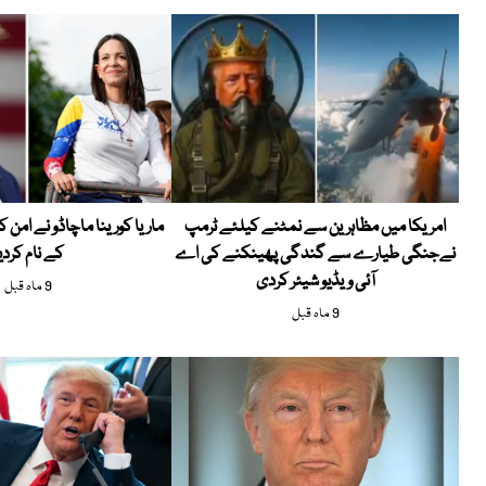
امریکا میں مظاہرین سے نمٹنے کیلئے ٹرمپ
ماریا کورینا ماچاڈو نے امن ک
نےجنگی طیارے سے گندگی پھینکنے کی اے
کے نام کردی
آئی ویڈیو شیئر کردی
9 ماہ قبل
9 ماہ قبل