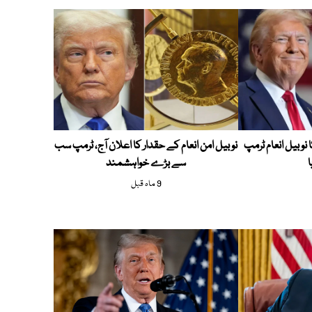
ا نوبیل انعام ٹرمپ
نوبیل امن انعام کے حقدار کا اعلان آج، ٹرمپ سب
ا
سے بڑے خواہشمند
9 ماہ قبل