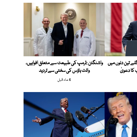
اگلے تین دنوں میں
واشنگٹن :ٹرمپ کی طبیعت سے متعلق افواہیں،
کا دعویٰ
وائٹ ہاؤس کی سختی سے تردید
4 ماہ قبل