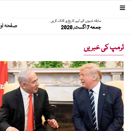
سابقہ خبروں کے لیے تاریخ پر کلک کریں
صفحہ او
جمعہ 7 اگست, 2026
ٹرمپ کی خبریں