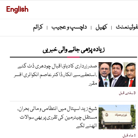
English
نفوٹینمنٹ
کھیل
دلچسپ و عجیب
کرائم
|
|
|
زیادہ پڑھی جانے والی خبریں
صدر زرداری کادباؤ،اقبال چودھری ڈٹ گئے
،استعفےسے انکار،ڈاکٹر عاصم انکوائری افسر
مقرر
3 ہفتے قبل
شیخ زید اسپتال میں انتظامی و مالی بحران،
مستقل چیئرمین کی تقرری پر بھی سوالات
اٹھنے لگے
1 ماہ قبل