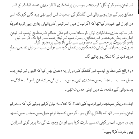
نے نیتن یاہو کو "پاگل" قرار دیتے ہوئے ان پر ناشکری کا الزام بھی عائد کیا۔ذرائع کے
مطابق پیر کے روز ہونے والی اس گفتگو کی اہمیت اس لیے بھی بڑھ گئی کیونکہ اسی
دن ایران نے خبردار کیا تھا کہ اگر لبنان میں اسرائیلی کارروائیاں جاری رہیں تو وہ امریکہ
کے ساتھ جاری مذاکرات ترک کر سکتا ہے۔ امریکی حکام کے مطابق ٹرمپ نے نیتن
ایک امریکی عہدیدار کے مطابق صدر ٹرمپ نے نیتن یاہو سے کہا کہ اگر اسرائیل
یاہو کو بیروت پر حملے کے منصوبے سے بھی باز رہنے پر مجبور کیا۔
بیروت پر بمباری کی اپنی دھمکیوں پر عمل کرتا ہے تو اس سے اسرائیل عالمی سطح پر
مزید تنہائی کا شکار ہو جائے گا۔
دو ذرائع کے مطابق ٹرمپ نے گفتگو کے دوران یہ دعویٰ بھی کیا کہ انہوں نے نیتن یاہو کو
جیل جانے سے بچانے میں مدد دی تھی، جس سے ان کی مراد نیتن یاہو کے خلاف جاری
بدعنوانی کے مقدمات میں اپنی حمایت تھی۔
ایک امریکی عہدیدار نے ٹرمپ کے الفاظ کا خلاصہ بیان کرتے ہوئے کہا کہ صدر نے
نیتن یاہو سے کہا’’تم بالکل پاگل ہو، اگر میں نہ ہوتا تو تم جیل میں ہوتے، میں تمہیں
بچا رہا ہوں، اب ہر کوئی تم سے نفرت کرتا ہے اور ان وجوہات کی بنا پر ہر کوئی اسرائیل سے
بھی نفرت کرتا ہے۔‘‘