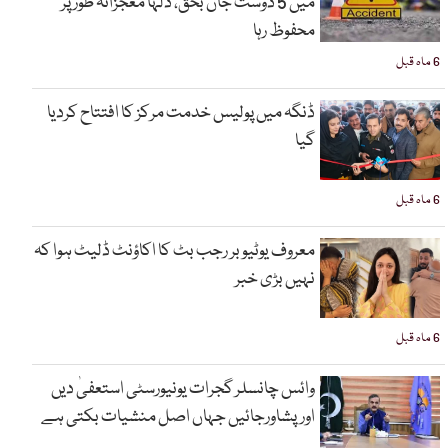
میں 5 دوست جاں بحق، دلہا معجزانہ طور پر
محفوظ رہا
6 ماہ قبل
ڈنگہ میں پولیس خدمت مرکز کا افتتاح کردیا
گیا
6 ماہ قبل
معروف یوٹیوبر رجب بٹ کا اکاؤنٹ ڈلیٹ ہوا کہ
نہیں بڑی خبر
6 ماہ قبل
وائس چانسلر گجرات یونیورسٹی استعفیٰ دیں
اورپشاورجائیں جہاں اصل منشیات بکتی ہے