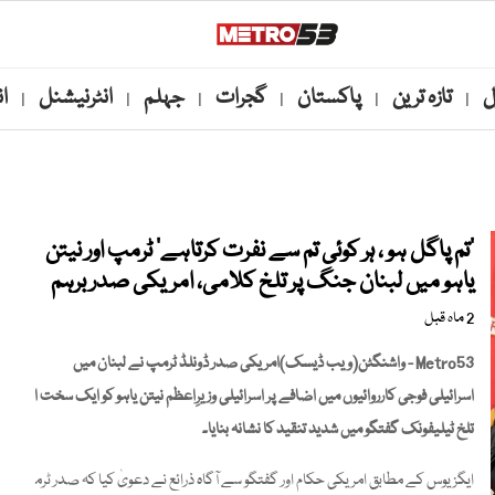
ل
تازہ ترین
پاکستان
گجرات
جہلم
انٹرنیشنل
ا
|
|
|
|
|
|
’تم پاگل ہو ، ہر کوئی تم سے نفرت کرتاہے‘ ٹرمپ اور نیتن
یاہو میں لبنان جنگ پر تلخ کلامی، امریکی صدر برہم
2 ماہ قبل
Metro53 - واشنگٹن(ویب ڈیسک)امریکی صدر ڈونلڈ ٹرمپ نے لبنان میں
اسرائیلی فوجی کارروائیوں میں اضافے پر اسرائیلی وزیرِاعظم نیتن یاہو کو ایک سخت اور
تلخ ٹیلیفونک گفتگو میں شدید تنقید کا نشانہ بنایا۔
ایگزیوس کے مطابق امریکی حکام اور گفتگو سے آگاہ ذرائع نے دعویٰ کیا کہ صدر ٹرمپ