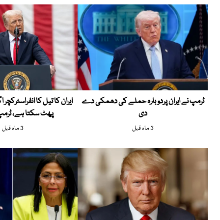
ٹرمپ نے ایران پردوبارہ حملے کی دھمکی دے
ایران کا تیل کا انفراسٹرکچر 
دی
پھٹ سکتا ہے، ٹرمپ 
3 ماہ قبل
3 ماہ قبل