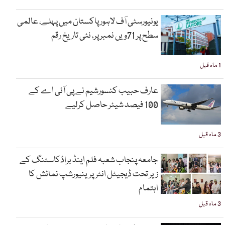
یونیورسٹی آف لاہور پاکستان میں پہلے، عالمی
سطح پر 71ویں نمبر پر، نئی تاریخ رقم
1 ماہ قبل
عارف حبیب کنسورشیم نے پی آئی اے کے
100 فیصد شیئر حاصل کرلیے
3 ماہ قبل
جامعہ پنجاب شعبہ فلم اینڈ براڈکاسٹنگ کے
زیر تحت ڈیجیٹل انٹرپرینیورشپ نمائش کا
اہتمام
3 ماہ قبل