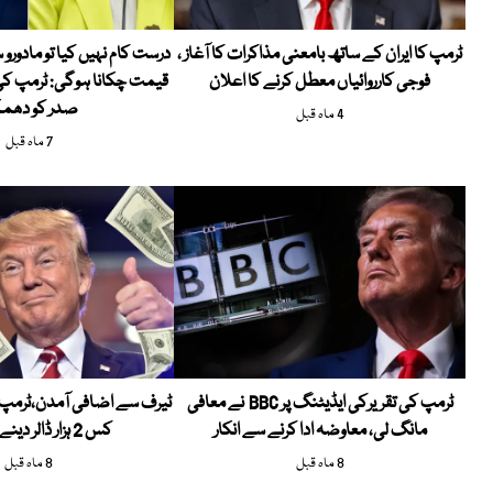
ٹرمپ کا ایران کے ساتھ بامعنی مذاکرات کا آغاز ،
درست کام نہیں کیا تو مادورو 
فوجی کارروائیاں معطل کرنے کا اعلان
قیمت چکانا ہوگی: ٹرمپ کی 
صدر کو دھم
4 ماہ قبل
7 ماہ قبل
ٹرمپ کی تقریرکی ایڈیٹنگ پر BBC نے معافی
ٹیرف سے اضافی آمدن،ٹرمپ ک
مانگ لی، معاوضہ ادا کرنے سے انکار
کس 2 ہزار ڈالر دینے کا اعلان
8 ماہ قبل
8 ماہ قبل