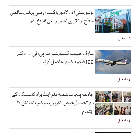
یونیورسٹی آف لاہور پاکستان میں پہلے، عالمی
سطح پر 71ویں نمبر پر، نئی تاریخ رقم
1 ماہ قبل
عارف حبیب کنسورشیم نے پی آئی اے کے
100 فیصد شیئر حاصل کرلیے
3 ماہ قبل
جامعہ پنجاب شعبہ فلم اینڈ براڈکاسٹنگ کے
زیر تحت ڈیجیٹل انٹرپرینیورشپ نمائش کا
اہتمام
3 ماہ قبل