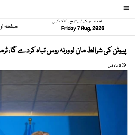
سابقہ خبروں کے لیے تاریخ پر کلک کریں
صفحہ او
Friday 7 Aug, 2026
پیوٹن کی شرائط مان لو ورنہ روس تباہ کردے گا، ٹرم
9 ماہ قبل