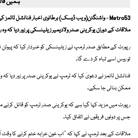
ہمیں فالو
Metro53 - واشنگٹن(ویب ڈیسک) برطانوی اخبار فنانشل ٹائم
ملاقات کے دوران یوکرینی صدر ولادیمیر زیلینسکی پر زور دیا کہ و
رپورٹ کے مطابق صدر ٹرمپ نے زیلینسکی کو خبردار کیا کہ پیوٹن 
تو روس اسے تباہ کر دے گا۔
فنانشل ٹائمز نے دعویٰ کیا کہ ٹرمپ نے یوکرینی صدر پر زور دیا ک
ممکن بنائی جا سکے۔
رپورٹ میں مزید کہا گیا ہے کہ یوکرینی صدر ٹرمپ کو قائل کرنے 
جس پر دونوں فریقوں نے اتفاق کیا۔
ملاقات کے بعد ٹرمپ نے کہا کہ ’’اب خون خرابہ ختم کرنے کا وقت آگیا