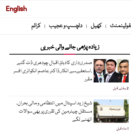
English
نفوٹینمنٹ
کھیل
دلچسپ و عجیب
کرائم
|
|
|
زیادہ پڑھی جانے والی خبریں
صدر زرداری کادباؤ،اقبال چودھری ڈٹ گئے
،استعفےسے انکار،ڈاکٹر عاصم انکوائری افسر
مقرر
2 ہفتے قبل
شیخ زید اسپتال میں انتظامی و مالی بحران،
مستقل چیئرمین کی تقرری پر بھی سوالات
اٹھنے لگے
1 ماہ قبل