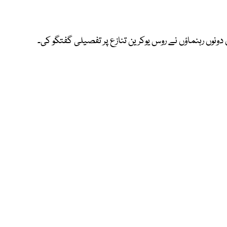
دونوں رہنماؤں نے روس یوکرین تنازع پر تفصیلی گفتگو کی۔