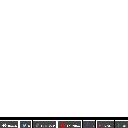
Home
X
TickTock
Youtube
FB
Insta
WA