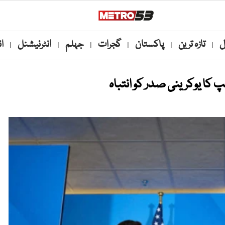
ل
تازہ ترین
پاکستان
گجرات
جہلم
انٹرنیشنل
ا
|
|
|
|
|
|
پ کا یوکرینی صدر کو انتباہ