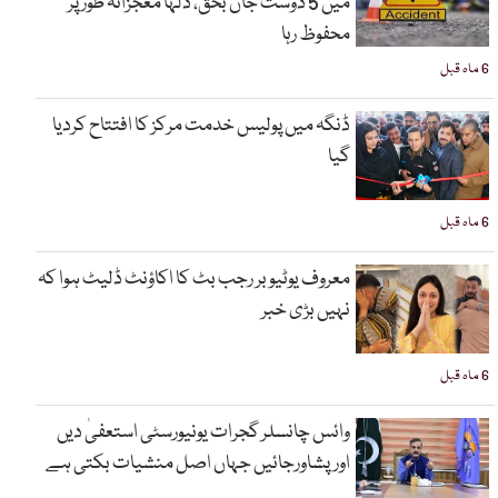
میں 5 دوست جاں بحق، دلہا معجزانہ طور پر
محفوظ رہا
6 ماہ قبل
ڈنگہ میں پولیس خدمت مرکز کا افتتاح کردیا
گیا
6 ماہ قبل
معروف یوٹیوبر رجب بٹ کا اکاؤنٹ ڈلیٹ ہوا کہ
نہیں بڑی خبر
6 ماہ قبل
وائس چانسلر گجرات یونیورسٹی استعفیٰ دیں
اورپشاورجائیں جہاں اصل منشیات بکتی ہے