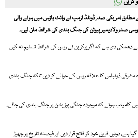
 کریں
ز کے مطابق امریکی صدر ڈونلڈ ٹرمپ نے وائٹ ہاؤس میں ہونے والی
ہ روسی صدر ولادیمیر پیوٹن کی جنگ بندی کی شرائط مان لیں۔
نے دھمکی دی ہے کہ اگر یوکرین نے روس کی شرائط تسلیم نہ کیں
ہ وہ مشرقی ڈونباس کا علاقہ روس کے حوالے کر دیں تاکہ جنگ بندی
میں کامیاب ہوئے کہ موجودہ جنگی پوزیشن پر جنگ بندی کی جائے،
 ہے، دونوں فریق خود کو فاتح قرار دیں اور فیصلہ تاریخ پر چھوڑ