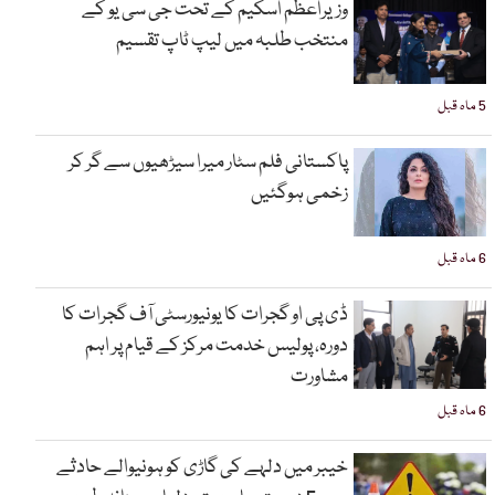
وزیراعظم اسکیم کے تحت جی سی یو کے
منتخب طلبہ میں لیپ ٹاپ تقسیم
5 ماہ قبل
پاکستانی فلم سٹار میرا سیڑھیوں سے گر کر
زخمی ہوگئیں
6 ماہ قبل
ڈی پی او گجرات کا یونیورسٹی آف گجرات کا
دورہ، پولیس خدمت مرکز کے قیام پر اہم
مشاورت
6 ماہ قبل
خیبر میں دلہے کی گاڑی کو ہونیوالے حادثے