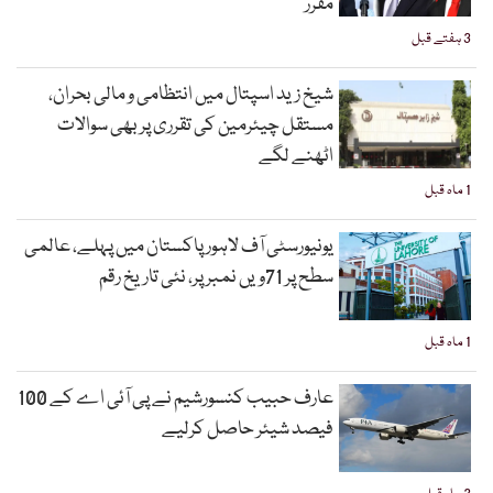
مقرر
3 ہفتے قبل
شیخ زید اسپتال میں انتظامی و مالی بحران،
مستقل چیئرمین کی تقرری پر بھی سوالات
اٹھنے لگے
1 ماہ قبل
یونیورسٹی آف لاہور پاکستان میں پہلے، عالمی
سطح پر 71ویں نمبر پر، نئی تاریخ رقم
1 ماہ قبل
عارف حبیب کنسورشیم نے پی آئی اے کے 100
فیصد شیئر حاصل کرلیے