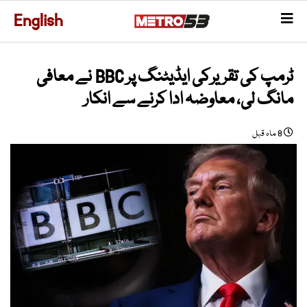
English
ٹرمپ کی تقریرکی ایڈیٹنگ پر BBC نے معافی
مانگ لی، معاوضہ ادا کرنے سے انکار
8 ماہ قبل