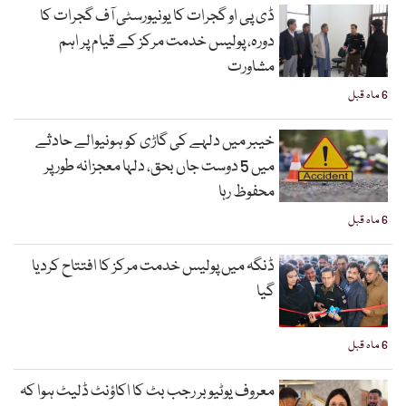
ڈی پی او گجرات کا یونیورسٹی آف گجرات کا
دورہ، پولیس خدمت مرکز کے قیام پر اہم
مشاورت
6 ماہ قبل
خیبر میں دلہے کی گاڑی کو ہونیوالے حادثے
میں 5 دوست جاں بحق، دلہا معجزانہ طور پر
محفوظ رہا
6 ماہ قبل
ڈنگہ میں پولیس خدمت مرکز کا افتتاح کردیا
گیا
6 ماہ قبل
معروف یوٹیوبر رجب بٹ کا اکاؤنٹ ڈلیٹ ہوا کہ