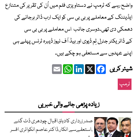
واضح رہے کہ ٹرمپ نے دستاویزی فلم میں اُن کی تقریر کی متنازع
ایڈیٹنگ کے معاملے پر بی بی سی کو ایک ارب ڈالر ہرجانے کی
دھمکی دی تھی۔دوسری جانب اس معاملے پر بی بی سی
کے ڈائریکٹر جنرل ٹِم ڈیوی اور ہیڈ آف نیوز ڈیبرہ ٹرنس پہلے ہی
اپنے عہدوں سے مستعفی ہو چکے ہیں۔
Email
WhatsApp
LinkedIn
Facebook
X
شیئر کریں
ٹرمپ
زیادہ پڑھی جانے والی خبریں
صدر زرداری کادباؤ،اقبال چودھری ڈٹ گئے
،استعفےسے انکار،ڈاکٹر عاصم انکوائری افسر