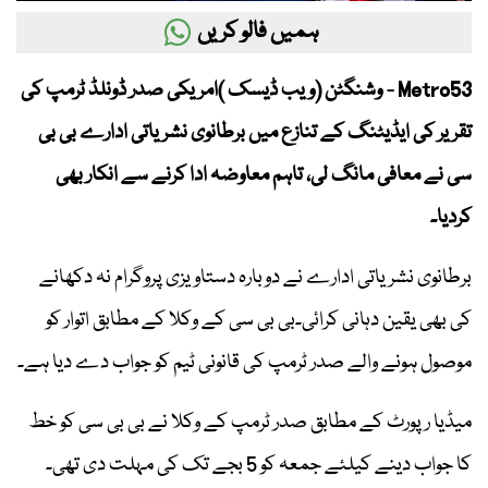
ہمیں فالو کریں
Metro53 - وشنگٹن (ویب ڈیسک )امریکی صدر ڈونلڈ ٹرمپ کی
تقریر کی ایڈیٹنگ کے تنازع میں برطانوی نشریاتی ادارے بی بی
سی نے معافی مانگ لی، تاہم معاوضہ ادا کرنے سے انکار بھی
کردیا۔
برطانوی نشریاتی ادارے نے دوبارہ دستاویزی پروگرام نہ دکھانے
کی بھی یقین دہانی کرائی۔بی بی سی کے وکلا کے مطابق اتوار کو
موصول ہونے والے صدر ٹرمپ کی قانونی ٹیم کو جواب دے دیا ہے۔
میڈیا رپورٹ کے مطابق صدر ٹرمپ کے وکلا نے بی بی سی کو خط
کا جواب دینے کیلئے جمعہ کو 5 بجے تک کی مہلت دی تھی۔