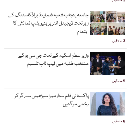
3 ماہ قبل
جامعہ پنجاب شعبہ فلم اینڈ براڈکاسٹنگ کے
زیر تحت ڈیجیٹل انٹرپرینیورشپ نمائش کا
اہتمام
3 ماہ قبل
وزیراعظم اسکیم کے تحت جی سی یو کے
منتخب طلبہ میں لیپ ٹاپ تقسیم
5 ماہ قبل
پاکستانی فلم سٹار میرا سیڑھیوں سے گر کر
زخمی ہوگئیں
6 ماہ قبل