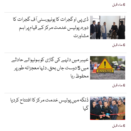
6 ماہ قبل
ڈی پی او گجرات کا یونیورسٹی آف گجرات کا
دورہ، پولیس خدمت مرکز کے قیام پر اہم
مشاورت
6 ماہ قبل
خیبر میں دلہے کی گاڑی کو ہونیوالے حادثے
میں 5 دوست جاں بحق، دلہا معجزانہ طور پر
محفوظ رہا
6 ماہ قبل
ڈنگہ میں پولیس خدمت مرکز کا افتتاح کردیا
گیا
6 ماہ قبل