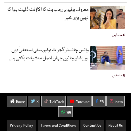
معروف یوٹیوبر رجب بٹ کا اکاؤنٹ ڈلیٹ ہوا کہ
نہیں بڑی خبر
6 ماہ قبل
وائس چانسلر گجرات یونیورسٹی استعفیٰ دیں
اورپشاورجائیں جہاں اصل منشیات بکتی ہے
6 ماہ قبل
Home
X
TickTock
Youtube
FB
Insta
WA
Privacy Policy
Terms and Conditions
Contact Us
About Us