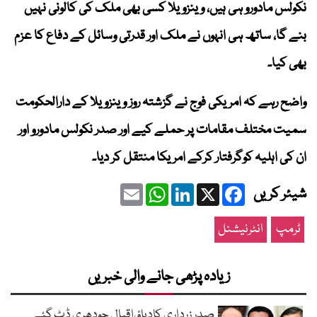
نکولس مادورو ہی ہیں، وینزویلا کسی بھی ملک کی کالونی نہیں
بنے گا، ساتھ ہی انہوں نے ملک اور قدرتی وسائل کے دفاع کا عزم
بھی کیا۔
واضح رہے کہ امریکی فوج نے گزشتہ روز وینزویلا کے دارالحکومت
سمیت مختلف مقامات پر حملے کیے اور صدر نکولس مادورو اور
ان کی اہلیہ کوگرفتار کرکے امریکا منتقل کر دیا۔
Email
WhatsApp
LinkedIn
Facebook
X
شیئر کریں
ٹرمپ
انٹرنیشنل
زیادہ پڑھی جانے والی خبریں
صدر زرداری کادباؤ،اقبال چودھری ڈٹ گئے