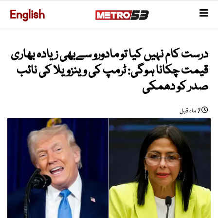
English
درست کام نہیں کیا تو مادورو سےبھی زیادہ بھاری
قیمت چکانا ہوگی: ٹرمپ کی وینزویلا کی نائب
صدر کو دھمکی
7 ماہ قبل