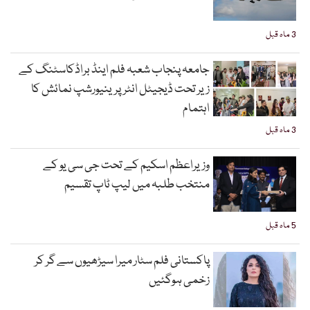
3 ماہ قبل
جامعہ پنجاب شعبہ فلم اینڈ براڈکاسٹنگ کے
زیر تحت ڈیجیٹل انٹرپرینیورشپ نمائش کا
اہتمام
3 ماہ قبل
وزیراعظم اسکیم کے تحت جی سی یو کے
منتخب طلبہ میں لیپ ٹاپ تقسیم
5 ماہ قبل
پاکستانی فلم سٹار میرا سیڑھیوں سے گر کر
زخمی ہوگئیں