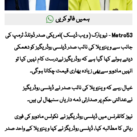
ہمیں فالو کریں
Metro53 - نیویارک ( ویب ڈیسک )امریکی صدر ڈونلڈ ٹرمپ کی
جانب سے وینزویلا کی نائب صدر ڈیلسی روڈریگیز کو دھمکی
دیتے ہوئے کہا گیا ہے کہ روڈریگیز نےدرست کام نہیں کیا تو
انہیں مادورو سےبھی زیادہ بھاری قیمت چکانا ہوگی۔
خیال رہے کہ وینزویلا کی نائب صدر نے ڈیلسی روڈریگیز
نےعدالتی حکم پر صدارتی ذمہ داریاں سنبھال لی ہیں۔
نیوز کانفرنس میں ڈیلسی روڈریگیز نے نکولس مادورو کی فوری
رہائی کا مطالبہ کیا، ڈیلسی روڈریگز نے کہا وینزویلا کے واحد صدر