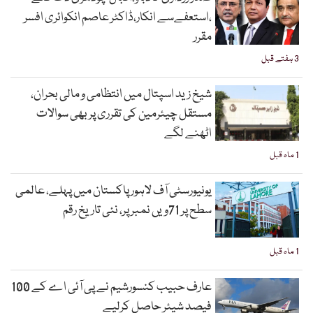
،استعفےسے انکار،ڈاکٹر عاصم انکوائری افسر
مقرر
3 ہفتے قبل
شیخ زید اسپتال میں انتظامی و مالی بحران،
مستقل چیئرمین کی تقرری پر بھی سوالات
اٹھنے لگے
1 ماہ قبل
یونیورسٹی آف لاہور پاکستان میں پہلے، عالمی
سطح پر 71ویں نمبر پر، نئی تاریخ رقم
1 ماہ قبل
عارف حبیب کنسورشیم نے پی آئی اے کے 100
فیصد شیئر حاصل کرلیے