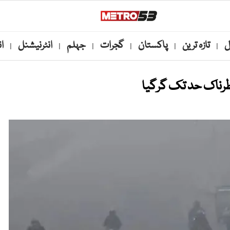
ل
تازہ ترین
پاکستان
گجرات
جہلم
انٹرنیشنل
ا
|
|
|
|
|
|
طرناک حد تک گرگیا