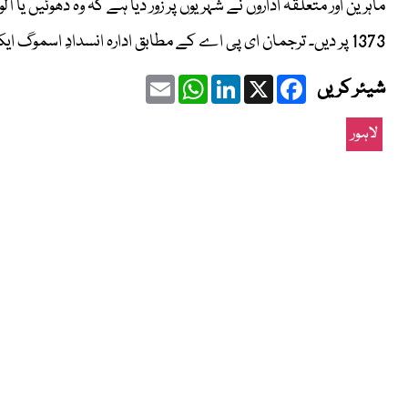
ماہرین اور متعلقہ اداروں نے شہریوں پر زور دیا ہے کہ وہ دھوئیں ی
1373 پر دیں۔ ترجمان ای پی اے کے مطابق ادارہ انسدادِ اسموگ ایکشن پلان پر مکمل عملدرآمد یقینی بنا رہا ہے۔
Email
WhatsApp
LinkedIn
Facebook
X
شیئر کریں
لاہور