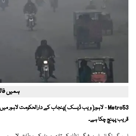
ہمیں فالو
Metro53 - لاہور( ویب ڈیسک )پنجاب کے دارالحکومت لاہور 
قریب پہنچ چکا ہے۔