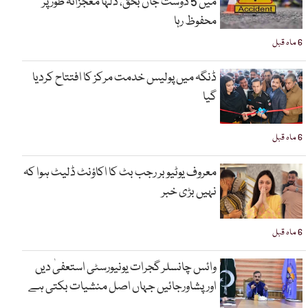
میں 5 دوست جاں بحق، دلہا معجزانہ طور پر
محفوظ رہا
6 ماہ قبل
ڈنگہ میں پولیس خدمت مرکز کا افتتاح کردیا
گیا
6 ماہ قبل
معروف یوٹیوبر رجب بٹ کا اکاؤنٹ ڈلیٹ ہوا کہ
نہیں بڑی خبر
6 ماہ قبل
وائس چانسلر گجرات یونیورسٹی استعفیٰ دیں
اورپشاورجائیں جہاں اصل منشیات بکتی ہے