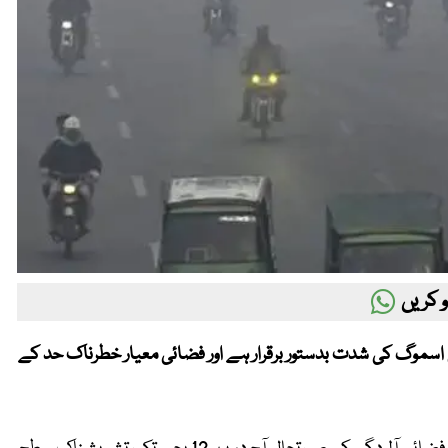
 کریں
میں اسموگ کی شدت بدستور برقرار ہے اور فضائی معیار خطرناک حد کے