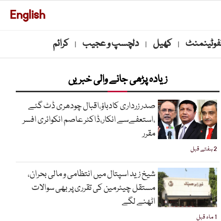
English
نفوٹینمنٹ
کھیل
دلچسپ و عجیب
کرائم
|
|
|
زیادہ پڑھی جانے والی خبریں
صدر زرداری کادباؤ،اقبال چودھری ڈٹ گئے
،استعفےسے انکار،ڈاکٹر عاصم انکوائری افسر
مقرر
2 ہفتے قبل
شیخ زید اسپتال میں انتظامی و مالی بحران،
مستقل چیئرمین کی تقرری پر بھی سوالات
اٹھنے لگے
1 ماہ قبل