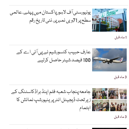
یونیورسٹی آف لاہور پاکستان میں پہلے، عالمی
سطح پر 71ویں نمبر پر، نئی تاریخ رقم
1 ماہ قبل
عارف حبیب کنسورشیم نے پی آئی اے کے
100 فیصد شیئر حاصل کرلیے
3 ماہ قبل
جامعہ پنجاب شعبہ فلم اینڈ براڈکاسٹنگ کے
زیر تحت ڈیجیٹل انٹرپرینیورشپ نمائش کا
اہتمام
3 ماہ قبل