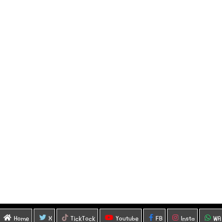
Home
X
TickTock
Youtube
FB
Insta
WA