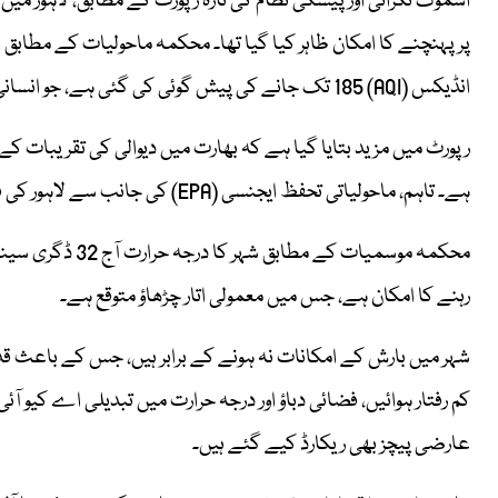
پر پہنچنے کا امکان ظاہر کیا گیا تھا۔ محکمہ ماحولیات کے مطابق ب
انڈیکس (AQI) 185 تک جانے کی پیش گوئی کی گئی ہے، جو انسانی صحت کے لیے نقصان دہ تصور کیا جاتا ہے۔
رپورٹ میں مزید بتایا گیا ہے کہ بھارت میں دیوالی کی تقریبات ک
ہے۔ تاہم، ماحولیاتی تحفظ ایجنسی (EPA) کی جانب سے لاہور کی فضائی کیفیت کی مسلسل نگرانی جاری ہے۔
رہنے کا امکان ہے، جس میں معمولی اتار چڑھاؤ متوقع ہے۔
شہر میں بارش کے امکانات نہ ہونے کے برابر ہیں، جس کے باعث قدر
کم رفتار ہوائیں، فضائی دباؤ اور درجہ حرارت میں تبدیلی اے کیو 
عارضی پیچز بھی ریکارڈ کیے گئے ہیں۔