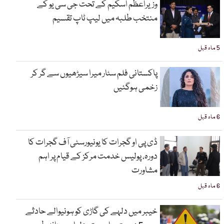
وزیراعظم اسکیم کے تحت جی سی یو کے
منتخب طلبہ میں لیپ ٹاپ تقسیم
5 ماہ قبل
پاکستانی فلم سٹار میرا سیڑھیوں سے گر کر
زخمی ہوگئیں
6 ماہ قبل
ڈی پی او گجرات کا یونیورسٹی آف گجرات کا
دورہ، پولیس خدمت مرکز کے قیام پر اہم
مشاورت
6 ماہ قبل
خیبر میں دلہے کی گاڑی کو ہونیوالے حادثے