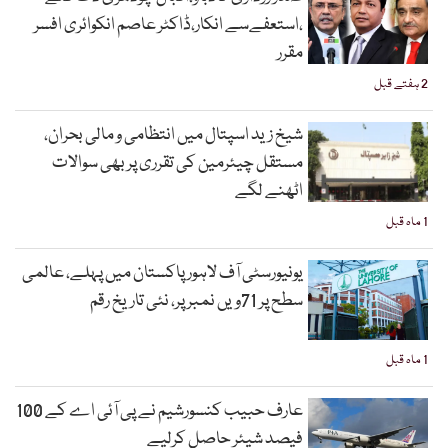
،استعفےسے انکار،ڈاکٹر عاصم انکوائری افسر
مقرر
2 ہفتے قبل
شیخ زید اسپتال میں انتظامی و مالی بحران،
مستقل چیئرمین کی تقرری پر بھی سوالات
اٹھنے لگے
1 ماہ قبل
یونیورسٹی آف لاہور پاکستان میں پہلے، عالمی
سطح پر 71ویں نمبر پر، نئی تاریخ رقم
1 ماہ قبل
عارف حبیب کنسورشیم نے پی آئی اے کے 100
فیصد شیئر حاصل کرلیے