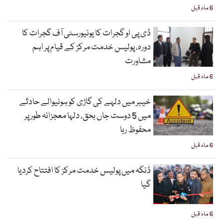
6 ماہ قبل
ڈی پی او گجرات کا یونیورسٹی آف گجرات کا
دورہ، پولیس خدمت مرکز کے قیام پر اہم
مشاورت
6 ماہ قبل
خیبر میں دلہے کی گاڑی کو ہونیوالے حادثے
میں 5 دوست جاں بحق، دلہا معجزانہ طور پر
محفوظ رہا
6 ماہ قبل
ڈنگہ میں پولیس خدمت مرکز کا افتتاح کردیا
گیا
6 ماہ قبل