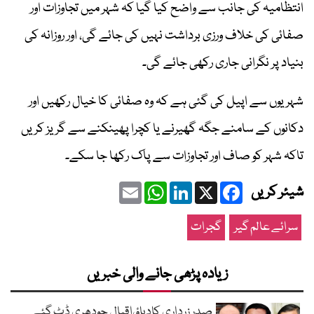
انتظامیہ کی جانب سے واضح کیا گیا کہ شہر میں تجاوزات اور
صفائی کی خلاف ورزی برداشت نہیں کی جائے گی، اور روزانہ کی
بنیاد پر نگرانی جاری رکھی جائے گی۔
شہریوں سے اپیل کی گئی ہے کہ وہ صفائی کا خیال رکھیں اور
دکانوں کے سامنے جگہ گھیرنے یا کچرا پھینکنے سے گریز کریں
تاکہ شہر کو صاف اور تجاوزات سے پاک رکھا جا سکے۔
Email
WhatsApp
LinkedIn
Facebook
X
شیئر کریں
سرائے عالم گیر
گجرات
زیادہ پڑھی جانے والی خبریں
صدر زرداری کادباؤ،اقبال چودھری ڈٹ گئے