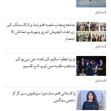
3 ماہ قبل
جامعہ پنجاب شعبہ فلم اینڈ براڈکاسٹنگ کے
زیر تحت ڈیجیٹل انٹرپرینیورشپ نمائش کا
اہتمام
3 ماہ قبل
وزیراعظم اسکیم کے تحت جی سی یو کے
منتخب طلبہ میں لیپ ٹاپ تقسیم
5 ماہ قبل
پاکستانی فلم سٹار میرا سیڑھیوں سے گر کر
زخمی ہوگئیں