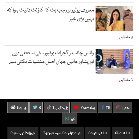
معروف یوٹیوبر رجب بٹ کا اکاؤنٹ ڈلیٹ ہوا کہ
نہیں بڑی خبر
6 ماہ قبل
وائس چانسلر گجرات یونیورسٹی استعفیٰ دیں
اورپشاورجائیں جہاں اصل منشیات بکتی ہے
6 ماہ قبل
Home
X
TickTock
Youtube
FB
Insta
WA
Privacy Policy
Terms and Conditions
Contact Us
About Us