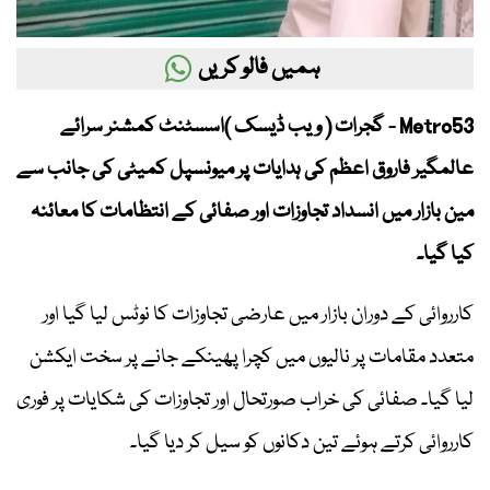
ہمیں فالو کریں
Metro53 - گجرات ( ویب ڈیسک )اسسٹنٹ کمشنر سرائے
عالمگیر فاروق اعظم کی ہدایات پر میونسپل کمیٹی کی جانب سے
مین بازار میں انسداد تجاوزات اور صفائی کے انتظامات کا معائنہ
کیا گیا۔
کارروائی کے دوران بازار میں عارضی تجاوزات کا نوٹس لیا گیا اور
متعدد مقامات پر نالیوں میں کچرا پھینکے جانے پر سخت ایکشن
لیا گیا۔ صفائی کی خراب صورتحال اور تجاوزات کی شکایات پر فوری
کارروائی کرتے ہوئے تین دکانوں کو سیل کر دیا گیا۔