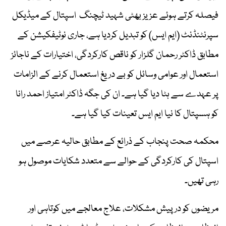
فیصلہ کرتے ہوئے عزیز بھٹی شہید ٹیچنگ اسپتال کے میڈیکل
سپرنٹنڈنٹ (ایم ایس) کو تبدیل کردیا ہے، جاری نوٹیفکیشن کے
مطابق ڈاکٹر رحمان گلزار کو ناقص کارکردگی، اختیارات کے ناجائز
استعمال اور عوامی وسائل کو بے دریغ استعمال کرنے کے الزامات
پر عہدے سے ہٹا دیا گیا ہے۔ ان کی جگہ ڈاکٹر امتیاز احمد رانا
کو ہسپتال کا نیا ایم ایس تعینات کیا گیا ہے۔
محکمہ صحت پنجاب کے ذرائع کے مطابق حالیہ عرصے میں
اسپتال کی کارکردگی کے حوالے سے متعدد شکایات موصول ہو
رہی تھیں۔
مریضوں کو درپیش مشکلات، علاج معالجے میں کوتاہی اور