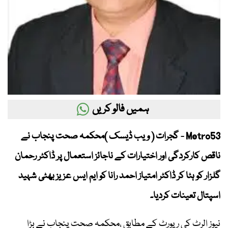
ہمیں فالو کریں
Metro53 - گجرات ( ویب ڈیسک )محکمہ صحت پنجاب نے
ناقص کارکردگی اور اختیارات کے ناجائز استعمال پر ڈاکٹر رحمان
گلزار کو ہٹا کر ڈاکٹر امتیاز احمد رانا کو ایم ایس عزیز بھٹی شہید
اسپتال تعینات کردیا۔
نیوز الرٹ کی رپورٹ کے مطابق ،محکمہ صحت پنجاب نے بڑا