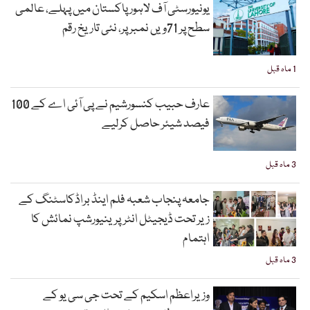
یونیورسٹی آف لاہور پاکستان میں پہلے، عالمی
سطح پر 71ویں نمبر پر، نئی تاریخ رقم
1 ماہ قبل
عارف حبیب کنسورشیم نے پی آئی اے کے 100
فیصد شیئر حاصل کرلیے
3 ماہ قبل
جامعہ پنجاب شعبہ فلم اینڈ براڈکاسٹنگ کے
زیر تحت ڈیجیٹل انٹرپرینیورشپ نمائش کا
اہتمام
3 ماہ قبل
وزیراعظم اسکیم کے تحت جی سی یو کے