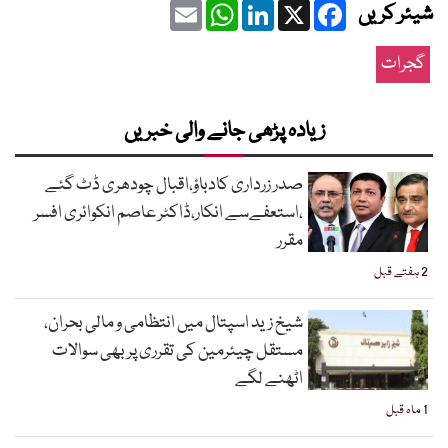
Email
WhatsApp
LinkedIn
Facebook
X
شیئر کریں
گجرات
زیادہ پڑھی جانے والی خبریں
صدر زرداری کادباؤ،اقبال چودھری ڈٹ گئے
،استعفےسے انکار،ڈاکٹر عاصم انکوائری افسر
مقرر
2 ہفتے قبل
شیخ زید اسپتال میں انتظامی و مالی بحران،
مستقل چیئرمین کی تقرری پر بھی سوالات
اٹھنے لگے
1 ماہ قبل