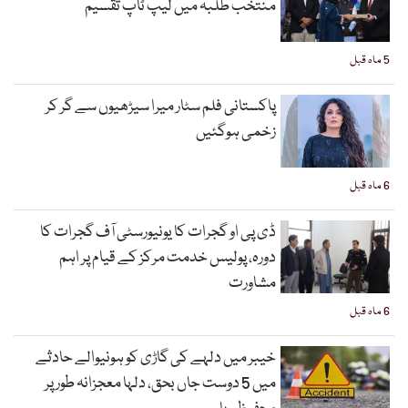
منتخب طلبہ میں لیپ ٹاپ تقسیم
5 ماہ قبل
پاکستانی فلم سٹار میرا سیڑھیوں سے گر کر
زخمی ہوگئیں
6 ماہ قبل
ڈی پی او گجرات کا یونیورسٹی آف گجرات کا
دورہ، پولیس خدمت مرکز کے قیام پر اہم
مشاورت
6 ماہ قبل
خیبر میں دلہے کی گاڑی کو ہونیوالے حادثے
میں 5 دوست جاں بحق، دلہا معجزانہ طور پر