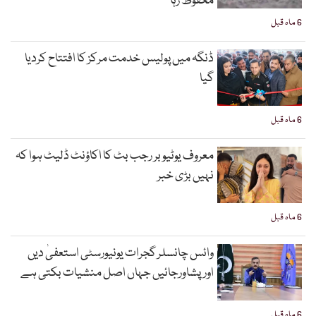
محفوظ رہا
6 ماہ قبل
ڈنگہ میں پولیس خدمت مرکز کا افتتاح کردیا
گیا
6 ماہ قبل
معروف یوٹیوبر رجب بٹ کا اکاؤنٹ ڈلیٹ ہوا کہ
نہیں بڑی خبر
6 ماہ قبل
وائس چانسلر گجرات یونیورسٹی استعفیٰ دیں
اورپشاورجائیں جہاں اصل منشیات بکتی ہے
6 ماہ قبل