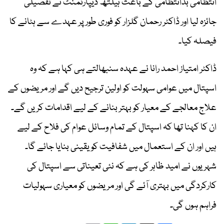
انتظامی بدانتظامی کے باعث ہیلتھ ڈیپارٹمنٹ نے تفصیلی
جائزہ لیا اور ڈاکٹر رحمان گلزار کو فوری طور پر عہدے سے ہٹانے کا
فیصلہ کیا۔
ڈاکٹر امتیاز احمد رانا نے عہدہ سنبھالتے ہی کہا ہے کہ وہ
اسپتال میں عوامی سہولت کو اولین ترجیح دیں گے اور مریضوں کے
علاج معالجے کے معیار کو بہتر بنانے کے لیے اقدامات کریں گے۔
ان کا کہنا تھا کہ اسپتال کے تمام وسائل عوام کی فلاح کے لیے
ہیں اور ان کے استعمال میں شفافیت کو یقینی بنایا جائے گا۔
شہریوں نے امید ظاہر کی ہے کہ نئی تعیناتی سے اسپتال کی
کارکردگی میں بہتری آئے گی اور مریضوں کو معیاری سہولیات
فراہم ہوں گی۔