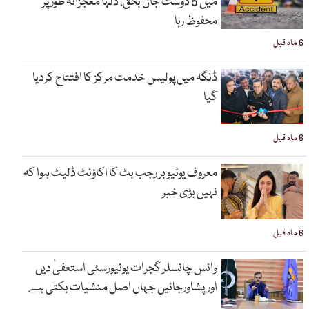
میں 5 دوست جاں بحق، دلہا معجزانہ طور پر
محفوظ رہا
6 ماہ قبل
ڈنگہ میں پولیس خدمت مرکز کا افتتاح کردیا
گیا
6 ماہ قبل
معروف یوٹیوبر رجب بٹ کا اکاؤنٹ ڈلیٹ ہوا کہ
نہیں بڑی خبر
6 ماہ قبل
وائس چانسلر گجرات یونیورسٹی استعفیٰ دیں
اورپشاورجائیں جہاں اصل منشیات بکتی ہے