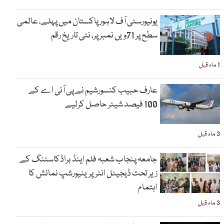
یونیورسٹی آف لاہور پاکستان میں پہلے، عالمی
سطح پر 71ویں نمبر پر، نئی تاریخ رقم
1 ماہ قبل
عارف حبیب کنسورشیم نے پی آئی اے کے
100 فیصد شیئر حاصل کرلیے
3 ماہ قبل
جامعہ پنجاب شعبہ فلم اینڈ براڈکاسٹنگ کے
زیر تحت ڈیجیٹل انٹرپرینیورشپ نمائش کا
اہتمام
3 ماہ قبل