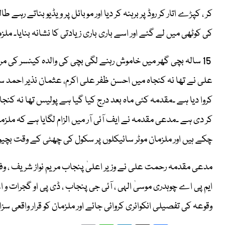
کر ، کپڑے اتار کر روڈ پر برہنہ کر دیا اور موبائل پر ویڈیو بناتے رہے
کی کوٹھی میں لے گئے اور اسے باری باری زیادتی کا نشانہ بنایا۔ ملز
15 سالہ بچی گھر میں خاموش رہنے لگی بچی کی والدہ کینسر کی
کروا دیا ہے ۔مقدمہ کئی ماہ بعد درج کیا گیا ہے پولیس تھا نہ کن
کر دی ہے ۔مدعی مقدمہ نے ایف آئی آر میں الزام لگایا ہے کہ م
چکے ہیں اور ملزمان موٹر سائیکلوں پر سکول کی چھٹی کے وقت بچیوں
مدعی مقدمہ رحمت علی نے وزیر اعلیٰ پنجاب مریم نواز شریف ، وف
ایم پی اے چوہدری موسیٰ الہی ، آئی جی پنجاب ، ڈی پی او گجرات 
وقوعہ کی تفصیلی انکوائری کروائی جائے اور ملزمان کو قرار واقعی سزا