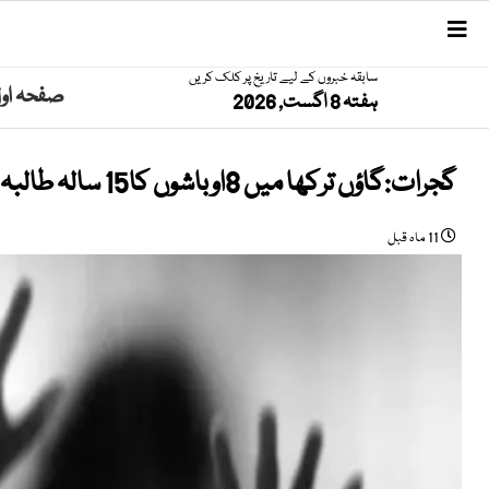
سابقہ خبروں کے لیے تاریخ پر کلک کریں
صفحہ او
ہفتہ 8 اگست, 2026
گجرات:گاؤں ترکھا میں 8اوباشوں کا15 سالہ طالبہ کیساتھ گینگ ریپ، ویڈیو بھی بنالی
11 ماہ قبل