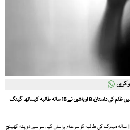
 کریں
Metro53 - گجرات ( مرزا عامر بیگ سے ) گجرا ت کے گاؤں ترکھا میں ظلم کی داستان، 8 اوباشوں نے 15 سالہ طالبہ کیساتھ گینگ
تھا نہ کنجاہ کے گاؤں ترکھا میں چند ماہ قبل او باش ملزمان نے 15 سالہ میٹرک کی طالبہ کو سر عام ہراساں کیا، سر سے دوپٹہ کھینچ