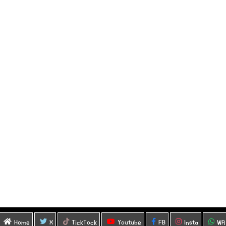
Home
X
TickTock
Youtube
FB
Insta
WA