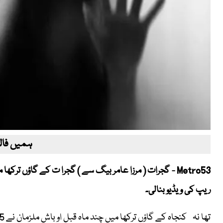
ہمیں فالو
ریپ کی ویڈیو بنالی۔