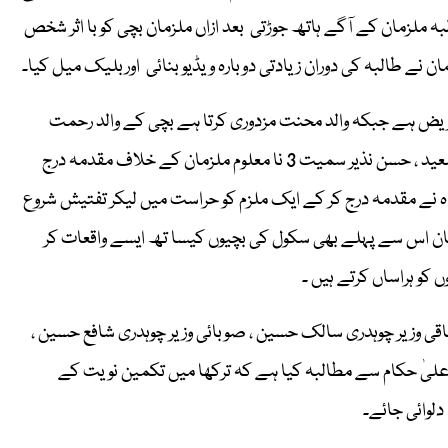
 طالبہ ملزمان کے آگے ہاتھ جوڑتی بعد ازاں ملزمان بچی کو با اثر شخص
مان نے طالبہ کی دوران زیادتی دوبارہ ویڈیو بنائی اوربلیک میل کیا۔
 مریض ہے جبکہ والد محنت مزدوری کرتا ہے بچی کے والد رحمت
علی نے تھا نہ کنجاہ میں احسن ظفر علی اکرم، عثمان نذیر احمد سعید ، حسن نذیر سمیت 3 نا معلوم ملزمان کے خلاف مقدمہ درج
جاہ نے مقدمہ درج کر کے ایک ملزم کو حراست میں لیکر تفتیش شروع
لزمان اس سے پہلے بھی سکول کی بچیوں کیسا تھ ایسے واقعات کر
 کو ہراساں کرتے ہیں ۔
اقی وزیر چوہدری سالک حسین ، صوبائی وزیر چوہدری شافع حسین ،
و اعلیٰ حکام سے مطالبہ کیا ہے کہ ترکھا میں تکمین نویت کے
 دلوائی جائے۔