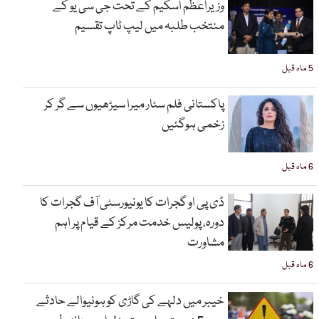
وزیراعظم اسکیم کے تحت جی سی یو کے
منتخب طلبہ میں لیپ ٹاپ تقسیم
5 ماہ قبل
پاکستانی فلم سٹار میرا سیڑھیوں سے گر کر
زخمی ہوگئیں
6 ماہ قبل
ڈی پی او گجرات کا یونیورسٹی آف گجرات کا
دورہ، پولیس خدمت مرکز کے قیام پر اہم
مشاورت
6 ماہ قبل
خیبر میں دلہے کی گاڑی کو ہونیوالے حادثے