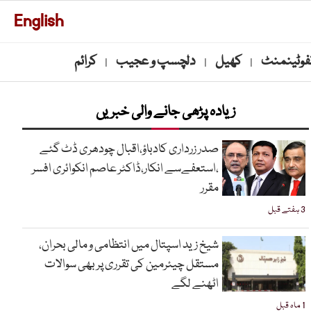
English
نفوٹینمنٹ
کھیل
دلچسپ و عجیب
کرائم
|
|
|
زیادہ پڑھی جانے والی خبریں
صدر زرداری کادباؤ،اقبال چودھری ڈٹ گئے
،استعفےسے انکار،ڈاکٹر عاصم انکوائری افسر
مقرر
3 ہفتے قبل
شیخ زید اسپتال میں انتظامی و مالی بحران،
مستقل چیئرمین کی تقرری پر بھی سوالات
اٹھنے لگے
1 ماہ قبل