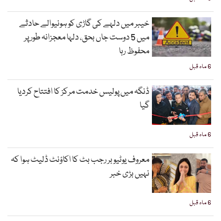
خیبر میں دلہے کی گاڑی کو ہونیوالے حادثے
میں 5 دوست جاں بحق، دلہا معجزانہ طور پر
محفوظ رہا
6 ماہ قبل
ڈنگہ میں پولیس خدمت مرکز کا افتتاح کردیا
گیا
6 ماہ قبل
معروف یوٹیوبر رجب بٹ کا اکاؤنٹ ڈلیٹ ہوا کہ
نہیں بڑی خبر
6 ماہ قبل