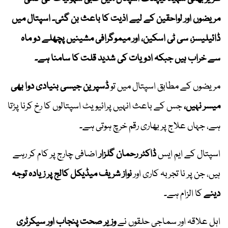
مریضوں اور لواحقین کے لیے اذیت کا باعث بن گئی۔ اسپتال میں
ڈائیلیسز، سی ٹی اسکین، اور میموگرافی مشینیں پچھلے دو ماہ
سے خراب ہیں جبکہ ادویات کی شدید قلت کا سامنا ہے۔
مریضوں کے مطابق اسپتال میں تو
ڈسپرین جیسی بنیادی دوا بھی
میسر نہیں،
جس کے باعث انہیں پرائیویٹ اسپتالوں کا رخ کرنا پڑتا
ہے، جہاں علاج پر بھاری رقم خرچ ہوتی ہے۔
اسپتال کے ایم ایس
ڈاکٹر رحمان گلزار
اضافی چارج پر کام کر رہے
ہیں، جن پر نا تجربہ کاری اور
نواز شریف میڈیکل کالج پر زیادہ توجہ
دینے
کا الزام ہے۔
اہل علاقہ اور سماجی حلقوں نے
وزیر صحت پنجاب اور سیکرٹری