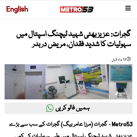
English
گجرات: عزیز بھٹی شہید ٹیچنگ اسپتال میں
سہولیات کا شدید فقدان، مریض در بدر
11 ماہ قبل
ہمیں فالو کریں
Metro53 - گجرات (مرزا عامر بیگ) گجرات کے سب سے بڑے
عزیز بھٹی شہید ٹیچنگ اسپتال میں طبی سہولیات کی کمی