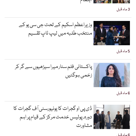
اہتمام
3 ماہ قبل
وزیراعظم اسکیم کے تحت جی سی یو کے
منتخب طلبہ میں لیپ ٹاپ تقسیم
5 ماہ قبل
پاکستانی فلم سٹار میرا سیڑھیوں سے گر کر
زخمی ہوگئیں
6 ماہ قبل
ڈی پی او گجرات کا یونیورسٹی آف گجرات کا
دورہ، پولیس خدمت مرکز کے قیام پر اہم
مشاورت
6 ماہ قبل