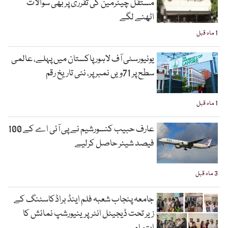
مستقل چیئرمین کی تقرری پر بھی سوالات
اٹھنے لگے
1 ماہ قبل
یونیورسٹی آف لاہور پاکستان میں پہلے، عالمی
سطح پر 71ویں نمبر پر، نئی تاریخ رقم
1 ماہ قبل
عارف حبیب کنسورشیم نے پی آئی اے کے 100
فیصد شیئر حاصل کرلیے
3 ماہ قبل
جامعہ پنجاب شعبہ فلم اینڈ براڈکاسٹنگ کے
زیر تحت ڈیجیٹل انٹرپرینیورشپ نمائش کا