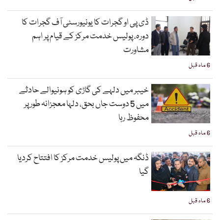
ڈی پی او گجرات کا یونیورسٹی آف گجرات کا
دورہ، پولیس خدمت مرکز کے قیام پر اہم
مشاورت
6 ماہ قبل
خیبر میں دلہے کی گاڑی کو ہونیوالے حادثے
میں 5 دوست جاں بحق، دلہا معجزانہ طور پر
محفوظ رہا
6 ماہ قبل
ڈنگہ میں پولیس خدمت مرکز کا افتتاح کردیا
گیا
6 ماہ قبل