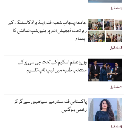
3 ماہ قبل
جامعہ پنجاب شعبہ فلم اینڈ براڈکاسٹنگ کے
زیر تحت ڈیجیٹل انٹرپرینیورشپ نمائش کا
اہتمام
3 ماہ قبل
وزیراعظم اسکیم کے تحت جی سی یو کے
منتخب طلبہ میں لیپ ٹاپ تقسیم
5 ماہ قبل
پاکستانی فلم سٹار میرا سیڑھیوں سے گر کر
زخمی ہوگئیں
6 ماہ قبل