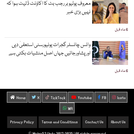
معروف یوٹیوبر رجب بٹ کا اکاؤنٹ ڈلیٹ ہوا کہ
نہیں بڑی خبر
6 ماہ قبل
وائس چانسلر گجرات یونیورسٹی استعفیٰ دیں
اورپشاورجائیں جہاں اصل منشیات بکتی ہے
6 ماہ قبل
Home
X
TickTock
Youtube
FB
Insta
WA
Privacy Policy
Terms and Conditions
Contact Us
About Us
Metro53 Urdu 2017-2025 | All rights reserved ©