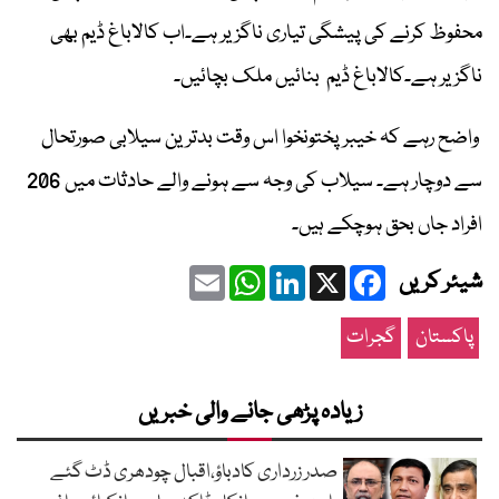
محفوظ کرنے کی پیشگی تیاری ناگزیر ہے۔اب کالاباغ ڈیم بھی
ناگزیر ہے۔‎کالاباغ ڈیم بنائیں ملک بچائیں۔
واضح رہے کہ خیبر پختونخوا اس وقت بدترین سیلابی صورتحال
سے دوچار ہے۔ سیلاب کی وجہ سے ہونے والے حادثات میں 206
افراد جاں بحق ہوچکے ہیں۔
Email
WhatsApp
LinkedIn
Facebook
X
شیئر کریں
پاکستان
گجرات
زیادہ پڑھی جانے والی خبریں
صدر زرداری کادباؤ،اقبال چودھری ڈٹ گئے