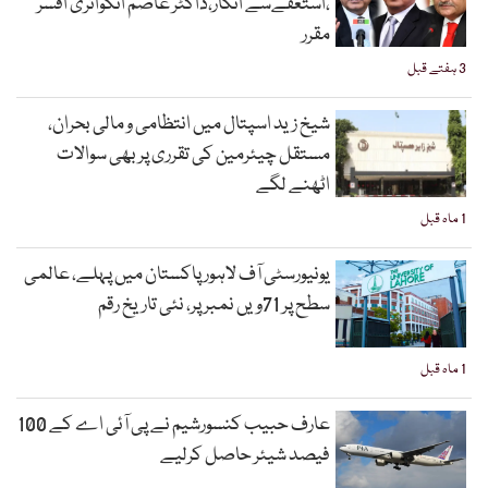
،استعفےسے انکار،ڈاکٹر عاصم انکوائری افسر
مقرر
3 ہفتے قبل
شیخ زید اسپتال میں انتظامی و مالی بحران،
مستقل چیئرمین کی تقرری پر بھی سوالات
اٹھنے لگے
1 ماہ قبل
یونیورسٹی آف لاہور پاکستان میں پہلے، عالمی
سطح پر 71ویں نمبر پر، نئی تاریخ رقم
1 ماہ قبل
عارف حبیب کنسورشیم نے پی آئی اے کے 100
فیصد شیئر حاصل کرلیے