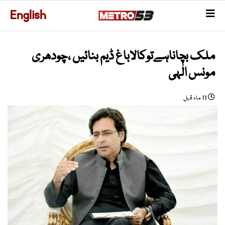
English
ملک بچاناہےتوکالاباغ ڈیم بنائیں ،چودھری
مونس الٰہی
11 ماہ قبل