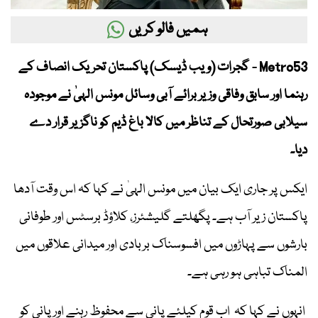
ہمیں فالو کریں
Metro53 - گجرات (ویب ڈیسک) پاکستان تحریک انصاف کے
رہنما اور سابق وفاقی وزیر برائے آبی وسائل مونس الہیٰ نے موجودہ
سیلابی صورتحال کے تناظر میں کالا باغ ڈیم کو ناگزیر قرار دے
دیا۔
ایکس پر جاری ایک بیان میں مونس الہیٰ نے کہا کہ اس وقت آدھا
پاکستان زیر آب ہے۔ پگھلتے گلیشئرز، کلاؤڈ برسٹس اور طوفانی
بارشوں سے پہاڑوں میں افسوسناک بربادی اور میدانی علاقوں میں
المناک تباہی ہو رہی ہے۔
انہوں نے کہا کہ اب قوم کیلئے پانی سے محفوظ رہنے اور پانی کو