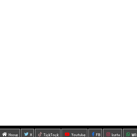
Home
X
TickTock
Youtube
FB
Insta
WA