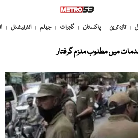
ل
تازہ ترین
پاکستان
گجرات
جہلم
انٹرنیشنل
ا
|
|
|
|
|
|