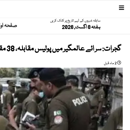
سابقہ خبروں کے لیے تاریخ پر کلک کریں
صفحہ او
ہفتہ 8 اگست, 2026
گجرات: سر ائے عالمگیر میں پولیس مقابلہ، 38 مقدمات میں مطلوب ملزم گرفتار
2 ماہ قبل