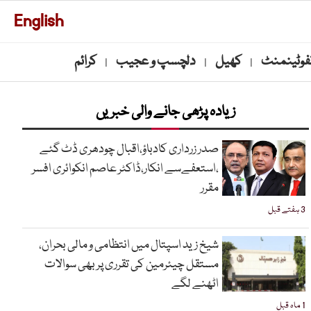
English
نفوٹینمنٹ
کھیل
دلچسپ و عجیب
کرائم
|
|
|
زیادہ پڑھی جانے والی خبریں
صدر زرداری کادباؤ،اقبال چودھری ڈٹ گئے
،استعفےسے انکار،ڈاکٹر عاصم انکوائری افسر
مقرر
3 ہفتے قبل
شیخ زید اسپتال میں انتظامی و مالی بحران،
مستقل چیئرمین کی تقرری پر بھی سوالات
اٹھنے لگے
1 ماہ قبل