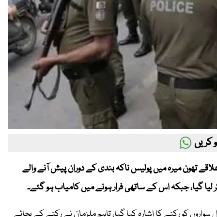
 کریں
 علاقے تھون میرہ میں پولیس ناکہ بندی کے دوران پیش آنے والے
لیا گیا، جبکہ اس کے ساتھی فرار ہونے میں کامیاب ہو گئے۔
اروں کو رکنے کا اشارہ کیا گیا، تاہم ملزمان نے رکنے کے بجائے