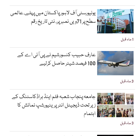
یونیورسٹی آف لاہور پاکستان میں پہلے، عالمی
سطح پر 71ویں نمبر پر، نئی تاریخ رقم
1 ماہ قبل
عارف حبیب کنسورشیم نے پی آئی اے کے
100 فیصد شیئر حاصل کرلیے
3 ماہ قبل
جامعہ پنجاب شعبہ فلم اینڈ براڈکاسٹنگ کے
زیر تحت ڈیجیٹل انٹرپرینیورشپ نمائش کا
اہتمام
3 ماہ قبل