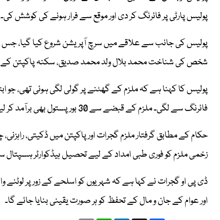
پولیس پارٹی پر فائرنگ کر دی اور موقع سے فرار ہونے کی کوشش کی۔
پولیس کی جانب سے علاقے میں سرچ آپریشن شروع کیا گیا، جس کے 
شخص کی شناخت محمد بلال ولد محمد صدیق، سکنہ پاکپتن کے ن
پولیس کا کہنا ہے کہ ملزم کے گھٹنے پر گولی لگی ہوئی تھی، جو ا
فائرنگ سے لگی۔ ملزم کے قبضے سے 30 بور پستول بھی برآمد کر لیا گیا ہے۔
زخمی ملزم کو فوری طبی امداد کے لیے تحصیل ہیڈکوارٹر ہسپتال سر
ڈی پی او گجرات نے کہا ہے کہ شہریوں کو اسلحے کے زور پر لوٹنے وا
اور عوام کے جان و مال کے تحفظ کو ہر صورت یقینی بنایا جائے گا۔