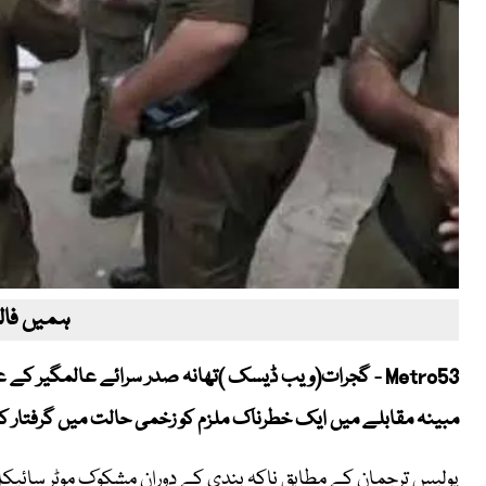
ہمیں فالو
Metro53 - گجرات(ویب ڈیسک )تھانہ صدر سرائے عالمگیر کے
مبینہ مقابلے میں ایک خطرناک ملزم کو زخمی حالت میں گرفتار کر 
پولیس ترجمان کے مطابق ناکہ بندی کے دوران مشکوک موٹر سائیکل سو