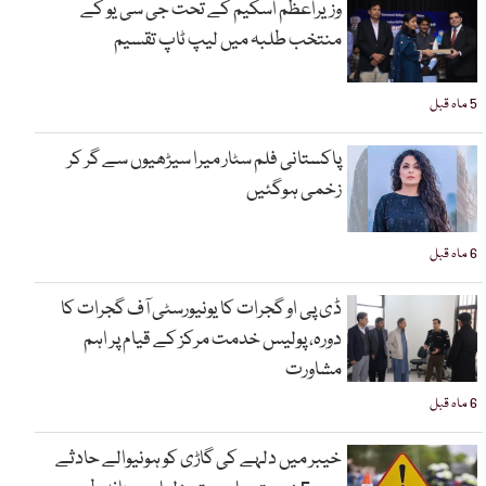
وزیراعظم اسکیم کے تحت جی سی یو کے
منتخب طلبہ میں لیپ ٹاپ تقسیم
5 ماہ قبل
پاکستانی فلم سٹار میرا سیڑھیوں سے گر کر
زخمی ہوگئیں
6 ماہ قبل
ڈی پی او گجرات کا یونیورسٹی آف گجرات کا
دورہ، پولیس خدمت مرکز کے قیام پر اہم
مشاورت
6 ماہ قبل
خیبر میں دلہے کی گاڑی کو ہونیوالے حادثے