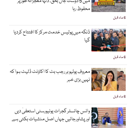
میں 5 دوست جاں بحق، دلہا معجزانہ طور پر
محفوظ رہا
6 ماہ قبل
ڈنگہ میں پولیس خدمت مرکز کا افتتاح کردیا
گیا
6 ماہ قبل
معروف یوٹیوبر رجب بٹ کا اکاؤنٹ ڈلیٹ ہوا کہ
نہیں بڑی خبر
6 ماہ قبل
وائس چانسلر گجرات یونیورسٹی استعفیٰ دیں
اورپشاورجائیں جہاں اصل منشیات بکتی ہے