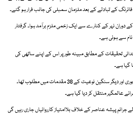
 فائرنگ کے تبادلے کے بعد ملزمان سمبلی کی جانب فرار ہو گئے۔
دوران نہر کے کنارے سے ایک زخمی ملزم برآمد ہوا۔ گرفتار
ام سے ہوئی ہے۔
بتدائی تحقیقات کے مطابق مبینہ طور پر اس کے اپنے ساتھی کی
حکام کے مطابق گرفتار ملزم گجرات اور پاکپتن میں ڈکیتی، راہزنی، چوری اور دیگر سنگین نوعیت کے 38 مقدمات میں مطلوب تھا۔
ائے عالمگیر منتقل کر دیا گیا ہے۔
لے جرائم پیشہ عناصر کے خلاف بلاامتیاز کارروائیاں جاری رہیں گی