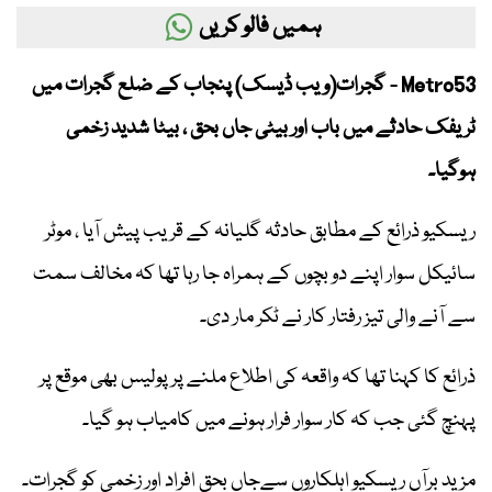
ہمیں فالو کریں
Metro53 - گجرات(ویب ڈیسک) پنجاب کے ضلع گجرات میں
ٹریفک حادثے میں باب اور بیٹی جاں بحق ، بیٹا شدید زخمی
ہوگیا۔
ریسکیو ذرائع کے مطابق حادثہ گلیانہ کے قریب پیش آیا ، موٹر
سائیکل سوار اپنے دو بچوں کے ہمراہ جا رہا تھا کہ مخالف سمت
سے آنے والی تیز رفتار کار نے ٹکر مار دی۔
ذرائع کا کہنا تھا کہ واقعہ کی اطلاع ملنے پر پولیس بھی موقع پر
پہنچ گئی جب کہ کار سوار فرار ہونے میں کامیاب ہو گیا۔
مزید برآں ریسکیو اہلکاروں سےجاں بحق افراد اور زخمی کو گجرات۔