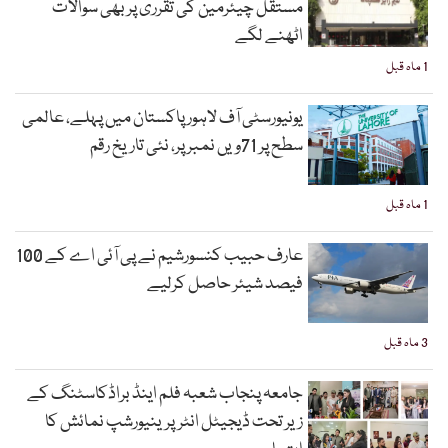
مستقل چیئرمین کی تقرری پر بھی سوالات
اٹھنے لگے
1 ماہ قبل
یونیورسٹی آف لاہور پاکستان میں پہلے، عالمی
سطح پر 71ویں نمبر پر، نئی تاریخ رقم
1 ماہ قبل
عارف حبیب کنسورشیم نے پی آئی اے کے 100
فیصد شیئر حاصل کرلیے
3 ماہ قبل
جامعہ پنجاب شعبہ فلم اینڈ براڈکاسٹنگ کے
زیر تحت ڈیجیٹل انٹرپرینیورشپ نمائش کا