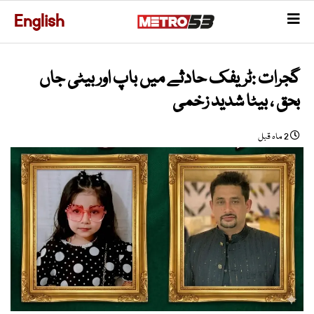
English
گجرات :ٹریفک حادثے میں باپ اور بیٹی جاں
بحق ، بیٹا شدید زخمی
2 ماہ قبل