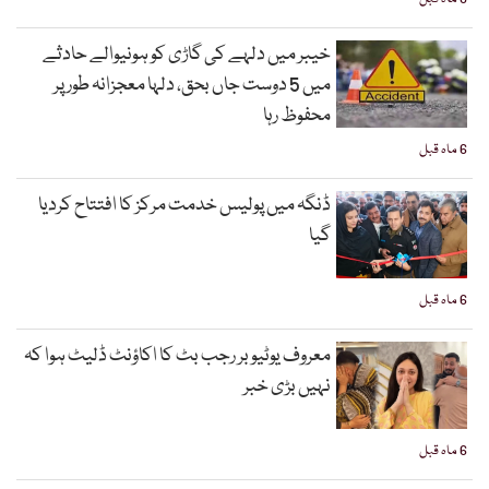
خیبر میں دلہے کی گاڑی کو ہونیوالے حادثے
میں 5 دوست جاں بحق، دلہا معجزانہ طور پر
محفوظ رہا
6 ماہ قبل
ڈنگہ میں پولیس خدمت مرکز کا افتتاح کردیا
گیا
6 ماہ قبل
معروف یوٹیوبر رجب بٹ کا اکاؤنٹ ڈلیٹ ہوا کہ
نہیں بڑی خبر
6 ماہ قبل