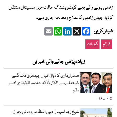
زخمی ہونے والے بچے کوتشویشناک حالت میں ہسپتال منتقل
کردیا، جہاں زخمی کا علاج ومعالجہ جاری ہے۔
Email
WhatsApp
LinkedIn
Facebook
X
شیئر کریں
کرائم
گجرات
زیادہ پڑھی جانے والی خبریں
صدر زرداری کادباؤ،اقبال چودھری ڈٹ گئے
،استعفےسے انکار،ڈاکٹر عاصم انکوائری افسر
مقرر
2 ہفتے قبل
شیخ زید اسپتال میں انتظامی و مالی بحران،