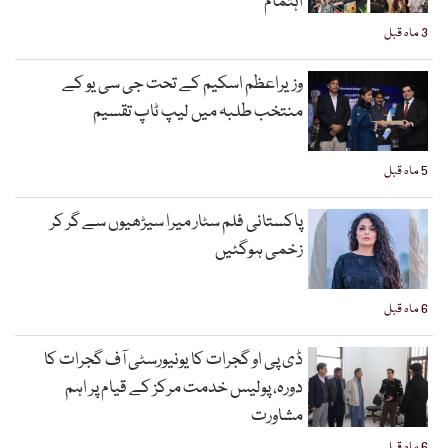
اہتمام
3 ماہ قبل
وزیراعظم اسکیم کے تحت جی سی یو کے
منتخب طلبہ میں لیپ ٹاپ تقسیم
5 ماہ قبل
پاکستانی فلم سٹار میرا سیڑھیوں سے گر کر
زخمی ہوگئیں
6 ماہ قبل
ڈی پی او گجرات کا یونیورسٹی آف گجرات کا
دورہ، پولیس خدمت مرکز کے قیام پر اہم
مشاورت
6 ماہ قبل