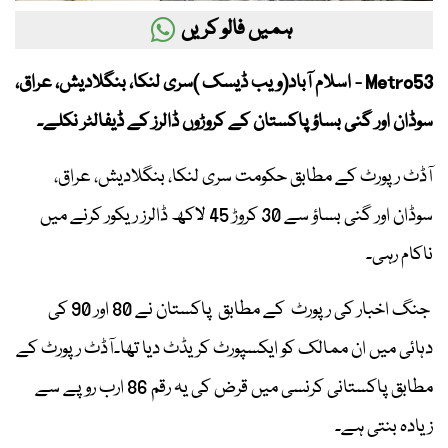
ہمیں فالو کریں
Metro53 - اسلام آباد(ویب ڈیسک )سری لنکا، بنگلادیش، عراق،
سوڈان اور گنی بساؤ پاکستان کے کروڑوں ڈالرز کے ڈیفالٹر نکلے۔
آڈٹ رپورٹ کے مطابق حکومت سری لنکا، بنگلادیش، عراق،
سوڈان اور گنی بساؤ سے 30 کروڑ 45 لاکھ ڈالرز ریکور کرنے میں
ناکام رہی۔
جنگ اخبار کی رپورٹ کے مطابق پاکستان نے 80 اور 90 کی
دہائی میں ان ممالک کو ایکسپورٹ کریڈٹ دیا تھا۔آڈٹ رپورٹ کے
مطابق پاکستانی کرنسی میں قرض کی یہ رقم 86 ارب روپے سے
زیادہ بنتی ہے۔