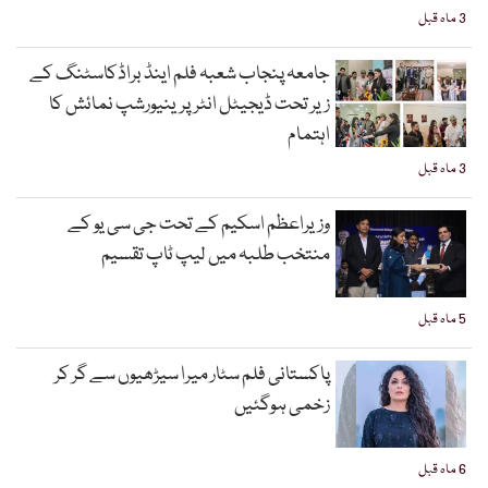
3 ماہ قبل
جامعہ پنجاب شعبہ فلم اینڈ براڈکاسٹنگ کے
زیر تحت ڈیجیٹل انٹرپرینیورشپ نمائش کا
اہتمام
3 ماہ قبل
وزیراعظم اسکیم کے تحت جی سی یو کے
منتخب طلبہ میں لیپ ٹاپ تقسیم
5 ماہ قبل
پاکستانی فلم سٹار میرا سیڑھیوں سے گر کر
زخمی ہوگئیں
6 ماہ قبل