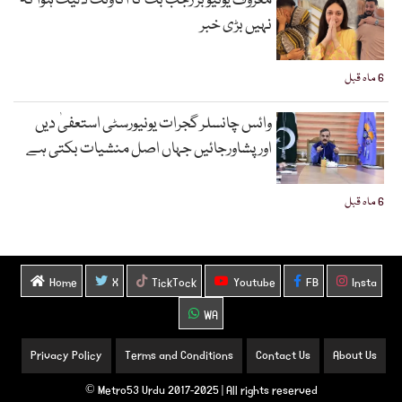
معروف یوٹیوبر رجب بٹ کا اکاؤنٹ ڈلیٹ ہوا کہ
نہیں بڑی خبر
6 ماہ قبل
وائس چانسلر گجرات یونیورسٹی استعفیٰ دیں
اورپشاورجائیں جہاں اصل منشیات بکتی ہے
6 ماہ قبل
Home
X
TickTock
Youtube
FB
Insta
WA
Privacy Policy
Terms and Conditions
Contact Us
About Us
Metro53 Urdu 2017-2025 | All rights reserved ©