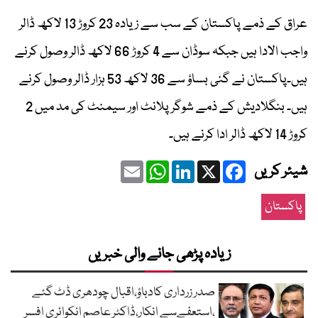
عراق کے ذمے پاکستان کے سب سے زیادہ 23 کروڑ 13 لاکھ ڈالر
واجب الادا ہیں جبکہ سوڈان سے 4 کروڑ 66 لاکھ ڈالر وصول کرنے
ہیں۔پاکستان نے گنی بساؤ سے 36 لاکھ 53 ہزار ڈالر وصول کرنے
ہیں۔ بنگلادیش کے ذمے شوگر پلانٹ اور سیمنٹ کی مد میں 2
کروڑ 14 لاکھ ڈالر ادا کرنے ہیں۔
Email
WhatsApp
LinkedIn
Facebook
X
شیئر کریں
پاکستان
زیادہ پڑھی جانے والی خبریں
صدر زرداری کادباؤ،اقبال چودھری ڈٹ گئے
،استعفےسے انکار،ڈاکٹر عاصم انکوائری افسر