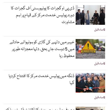
ڈی پی او گجرات کا یونیورسٹی آف گجرات کا
دورہ، پولیس خدمت مرکز کے قیام پر اہم
مشاورت
6 ماہ قبل
خیبر میں دلہے کی گاڑی کو ہونیوالے حادثے
میں 5 دوست جاں بحق، دلہا معجزانہ طور پر
محفوظ رہا
6 ماہ قبل
ڈنگہ میں پولیس خدمت مرکز کا افتتاح کردیا
گیا
6 ماہ قبل