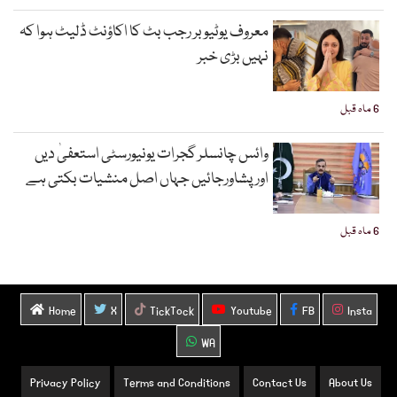
معروف یوٹیوبر رجب بٹ کا اکاؤنٹ ڈلیٹ ہوا کہ
نہیں بڑی خبر
6 ماہ قبل
وائس چانسلر گجرات یونیورسٹی استعفیٰ دیں
اورپشاورجائیں جہاں اصل منشیات بکتی ہے
6 ماہ قبل
Home
X
TickTock
Youtube
FB
Insta
WA
Privacy Policy
Terms and Conditions
Contact Us
About Us