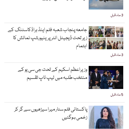
3 ماہ قبل
جامعہ پنجاب شعبہ فلم اینڈ براڈکاسٹنگ کے
زیر تحت ڈیجیٹل انٹرپرینیورشپ نمائش کا
اہتمام
3 ماہ قبل
وزیراعظم اسکیم کے تحت جی سی یو کے
منتخب طلبہ میں لیپ ٹاپ تقسیم
5 ماہ قبل
پاکستانی فلم سٹار میرا سیڑھیوں سے گر کر
زخمی ہوگئیں