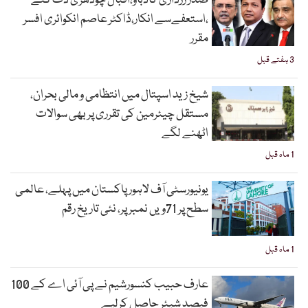
صدر زرداری کادباؤ،اقبال چودھری ڈٹ گئے
،استعفےسے انکار،ڈاکٹر عاصم انکوائری افسر
مقرر
3 ہفتے قبل
شیخ زید اسپتال میں انتظامی و مالی بحران،
مستقل چیئرمین کی تقرری پر بھی سوالات
اٹھنے لگے
1 ماہ قبل
یونیورسٹی آف لاہور پاکستان میں پہلے، عالمی
سطح پر 71ویں نمبر پر، نئی تاریخ رقم
1 ماہ قبل
عارف حبیب کنسورشیم نے پی آئی اے کے 100
فیصد شیئر حاصل کرلیے