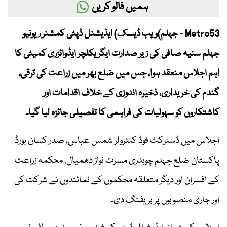
ہمیں فالو کریں
Metro53 - جہلم)ویب ڈیسک) ایڈیشنل ڈپٹی کمشنر ریونیو
جہلم سنیہ صافی کی زیر صدارت ایگریکلچر ایڈوائزری کمیٹی کا
اہم اجلاس منعقد ہوا، جس میں ضلع بھر میں زراعت کی ترقی،
گندم کی خریداری، ذخیرہ اندوزی کے خلاف اقدامات اور
کاشتکاروں کو سہولیات کی فراہمی کا تفصیلی جائزہ لیا گیا۔
اجلاس میں ڈسٹرکٹ فوڈ کنٹرولر شمس عباس، صدر کسان بورڈ
پاکستان ضلع جہلم چوہدری مسرت نواز دھمیال، محکمہ زراعت
کے افسران اور دیگر متعلقہ محکموں کے نمائندوں نے شرکت کی
اور جاری منصوبوں پر بریفنگ دی۔