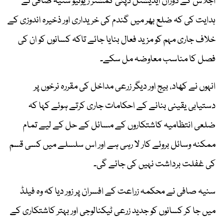
اجلاس کے دوران ایڈیشنل ڈپٹی کمشنر ریونیو سنیہ صافی نے
ہدایت کی کہ ضلع بھر میں گندم کی خریداری اور ذخیرہ اندوزی کے
خلاف جاری مہم کو مزید فعال بنایا جائے تاکہ کسانوں کو ان کی
فصل کا مناسب معاوضہ مل سکے۔
انہوں نے کھاد، بیج اور دیگر زرعی مداخل کی مقررہ نرخوں پر
دستیابی یقینی بنانے کے احکامات جاری کرتے ہوئے کہا کہ
ضلعی انتظامیہ کاشتکاروں کے مسائل کے حل کے لیے تمام
ممکنہ وسائل بروئے کار لا رہی ہے اور اس سلسلے میں کسی قسم
کی غفلت برداشت نہیں کی جائے گی۔
سنیہ صافی نے محکمہ زراعت کے افسران پر زور دیا کہ وہ فیلڈ
میں جا کر کسانوں کو جدید زرعی ٹیکنالوجی اور بہتر کاشتکاری کے