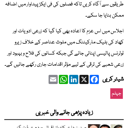
طریقوں سے آگاہ کریں تاکہ فصلوں کی فی ایکڑ پیداوار میں اضافہ
ممکن بنایا جا سکے۔
اجلاس میں اس عزم کا اعادہ بھی کیا گیا کہ زرعی ادویات اور
کھاد کی بلیک مارکیٹنگ میں ملوث عناصر کے خلاف زیرو
ٹولرنس پالیسی اپنائی جائے گی جبکہ کسانوں کی فلاح و بہبود اور
زرعی شعبے کی ترقی کے لیے مؤثر اقدامات جاری رکھے جائیں گے۔
Email
WhatsApp
LinkedIn
Facebook
X
شیئر کریں
جہلم
زیادہ پڑھی جانے والی خبریں