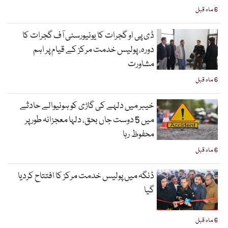
6 ماہ قبل
ڈی پی او گجرات کا یونیورسٹی آف گجرات کا
دورہ، پولیس خدمت مرکز کے قیام پر اہم
مشاورت
6 ماہ قبل
خیبر میں دلہے کی گاڑی کو ہونیوالے حادثے
میں 5 دوست جاں بحق، دلہا معجزانہ طور پر
محفوظ رہا
6 ماہ قبل
ڈنگہ میں پولیس خدمت مرکز کا افتتاح کردیا
گیا
6 ماہ قبل