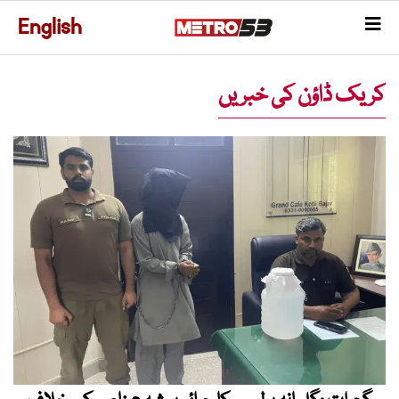
English
کریک ڈاؤن کی خبریں