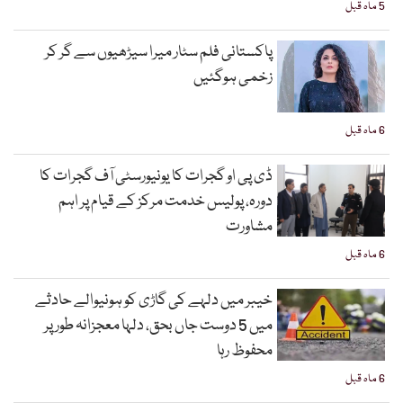
5 ماہ قبل
پاکستانی فلم سٹار میرا سیڑھیوں سے گر کر
زخمی ہوگئیں
6 ماہ قبل
ڈی پی او گجرات کا یونیورسٹی آف گجرات کا
دورہ، پولیس خدمت مرکز کے قیام پر اہم
مشاورت
6 ماہ قبل
خیبر میں دلہے کی گاڑی کو ہونیوالے حادثے
میں 5 دوست جاں بحق، دلہا معجزانہ طور پر
محفوظ رہا
6 ماہ قبل