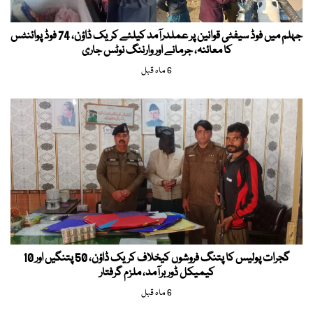
جہلم میں فوڈ سیفٹی قوانین پر عملدرآمد کیلئے کریک ڈاؤن، 74 فوڈ پوائنٹس
کا معائنہ، جرمانے اور وارننگ نوٹس جاری
6 ماہ قبل
گجرات پولیس کا پتنگ فروشوں کیخلاف کریک ڈاؤن، 50 پتنگیں اور 10
کیمیکل ڈور برآمد، ملزم گرفتار
6 ماہ قبل