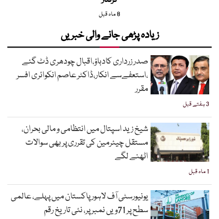
گرفتار
8 ماہ قبل
زیادہ پڑھی جانے والی خبریں
صدر زرداری کادباؤ،اقبال چودھری ڈٹ گئے
،استعفےسے انکار،ڈاکٹر عاصم انکوائری افسر
مقرر
3 ہفتے قبل
شیخ زید اسپتال میں انتظامی و مالی بحران،
مستقل چیئرمین کی تقرری پر بھی سوالات
اٹھنے لگے
1 ماہ قبل
یونیورسٹی آف لاہور پاکستان میں پہلے، عالمی
سطح پر 71ویں نمبر پر، نئی تاریخ رقم