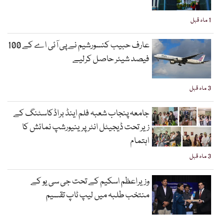
1 ماہ قبل
عارف حبیب کنسورشیم نے پی آئی اے کے 100
فیصد شیئر حاصل کرلیے
3 ماہ قبل
جامعہ پنجاب شعبہ فلم اینڈ براڈکاسٹنگ کے
زیر تحت ڈیجیٹل انٹرپرینیورشپ نمائش کا
اہتمام
3 ماہ قبل
وزیراعظم اسکیم کے تحت جی سی یو کے
منتخب طلبہ میں لیپ ٹاپ تقسیم