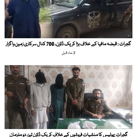
گجرات : قبضہ مافیا کے خلاف بڑا کریک ڈاؤن، 700 کنال سرکاری زمین واگزار
3 ماہ قبل
گجرات :پولیس کا منشیات فروشوں کے خلاف کریک ڈاؤن تیز، دو ملزمان