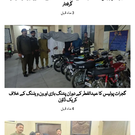
گرفتار
3 ماہ قبل
گجرات پولیس کا عیدالفطر کے دوران پتنگ بازی اور ون ویلنگ کے خلاف
کریک ڈاؤن
4 ماہ قبل