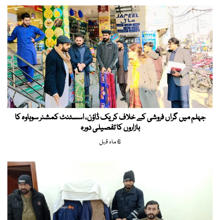
جہلم میں گراں فروشی کے خلاف کریک ڈاؤن، اسسٹنٹ کمشنر سوہاوہ کا
بازاروں کا تفصیلی دورہ
6 ماہ قبل