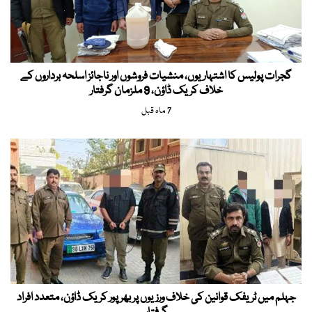
گجرات پولیس کا اشتہاریوں، منشیات فروشوں اور ناجائز اسلحہ برداروں کے
خلاف کریک ڈاؤن، 9 ملزمان گرفتار
7 ماہ قبل
جہلم میں ٹریفک قوانین کی خلاف ورزیوں پر بھرپور کریک ڈاؤن، متعدد افراد