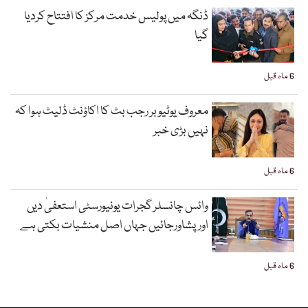
ڈنگہ میں پولیس خدمت مرکز کا افتتاح کردیا
گیا
6 ماہ قبل
معروف یوٹیوبر رجب بٹ کا اکاؤنٹ ڈلیٹ ہوا کہ
نہیں بڑی خبر
6 ماہ قبل
وائس چانسلر گجرات یونیورسٹی استعفیٰ دیں
اورپشاورجائیں جہاں اصل منشیات بکتی ہے
6 ماہ قبل