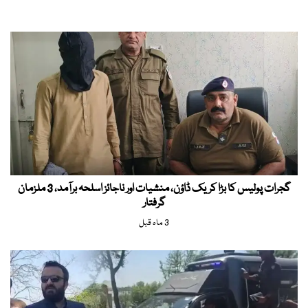
گجرات پولیس کا بڑا کریک ڈاؤن، منشیات اور ناجائز اسلحہ برآمد، 3 ملزمان
گرفتار
3 ماہ قبل