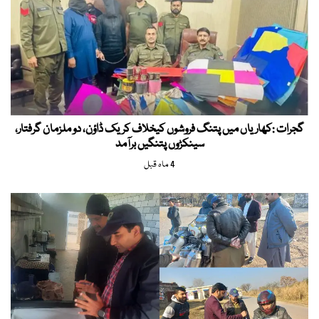
گجرات :کھاریاں میں پتنگ فروشوں کیخلاف کریک ڈاؤن، دو ملزمان گرفتار،
سینکڑوں پتنگیں برآمد
4 ماہ قبل