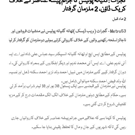
گجرات :گلیانہ پولیس کا جرائم پیشہ عناصر کے خلاف
کریک ڈاؤن، 2 ملزمان گرفتار
2 ماہ قبل
Metro53 - گجرات ( ویب ڈیسک )تھانہ گلیانہ پولیس نے منشیات فروشوں اور
ناجائز اسلحہ رکھنے والوں کے خلاف کارروائی کرتے ہوئے دو ملزمان کو گرفتار کر لیا۔
پولیس کے مطابق ایس ایچ او تھانہ گلیانہ انسپکٹر سید عباس علی شاہ نے اے ایس
آئی ندیم علی، اے ایس آئی محمد ندیم اور دیگر اہلکاروں کے ہمراہ کارروائی کی۔ اس
دوران گرفتار کیے گئے ملزمان میں نبیل احمد ولد نزیر احمد سکنہ ڈھل اور نصیب
اللّٰہ ولد فیض احمد سکنہ میانوالی شامل ہیں۔
پولیس نے ملزمان کے قبضے سے ایک پستول 30 بور اور 10 لیٹر شراب برآمد کر لی
ہے۔ حکام کے مطابق دونوں ملزمان کے خلاف الگ الگ مقدمات درج کر کے مزید
تفتیش شروع کر دی گئی ہے۔
پولیس کا کہنا ہے کہ علاقے میں جرائم پیشہ عناصر کے خلاف کارروائیاں جاری
رہیں گی تاکہ شہریوں کے جان و مال کا تحفظ یقینی بنایا جا سکے۔