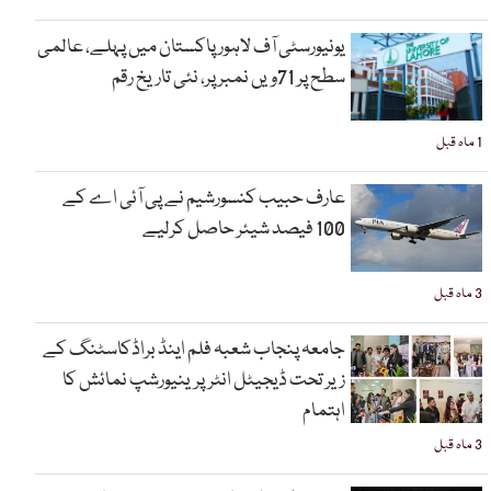
یونیورسٹی آف لاہور پاکستان میں پہلے، عالمی
سطح پر 71ویں نمبر پر، نئی تاریخ رقم
1 ماہ قبل
عارف حبیب کنسورشیم نے پی آئی اے کے
100 فیصد شیئر حاصل کرلیے
3 ماہ قبل
جامعہ پنجاب شعبہ فلم اینڈ براڈکاسٹنگ کے
زیر تحت ڈیجیٹل انٹرپرینیورشپ نمائش کا
اہتمام
3 ماہ قبل