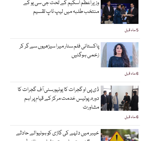
وزیراعظم اسکیم کے تحت جی سی یو کے
منتخب طلبہ میں لیپ ٹاپ تقسیم
5 ماہ قبل
پاکستانی فلم سٹار میرا سیڑھیوں سے گر کر
زخمی ہوگئیں
6 ماہ قبل
ڈی پی او گجرات کا یونیورسٹی آف گجرات کا
دورہ، پولیس خدمت مرکز کے قیام پر اہم
مشاورت
6 ماہ قبل
خیبر میں دلہے کی گاڑی کو ہونیوالے حادثے