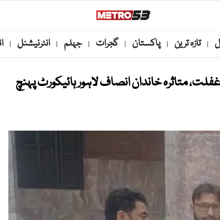
ل
تازہ ترین
پاکستان
گجرات
جہلم
انٹرنیشنل
ا
|
|
|
|
|
|
لت، متاثرہ خاندان انصاف لاہور ہائیکورٹ پہنچ