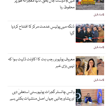
میں 5 دوست جاں بحق، دلہا معجزانہ طور پر
محفوظ رہا
6 ماہ قبل
ڈنگہ میں پولیس خدمت مرکز کا افتتاح کردیا
گیا
6 ماہ قبل
معروف یوٹیوبر رجب بٹ کا اکاؤنٹ ڈلیٹ ہوا کہ
نہیں بڑی خبر
6 ماہ قبل
وائس چانسلر گجرات یونیورسٹی استعفیٰ دیں
اورپشاورجائیں جہاں اصل منشیات بکتی ہے