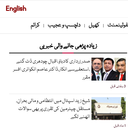
English
نفوٹینمنٹ
کھیل
دلچسپ و عجیب
کرائم
|
|
|
زیادہ پڑھی جانے والی خبریں
صدر زرداری کادباؤ،اقبال چودھری ڈٹ گئے
،استعفےسے انکار،ڈاکٹر عاصم انکوائری افسر
مقرر
3 ہفتے قبل
شیخ زید اسپتال میں انتظامی و مالی بحران،
مستقل چیئرمین کی تقرری پر بھی سوالات
اٹھنے لگے
1 ماہ قبل