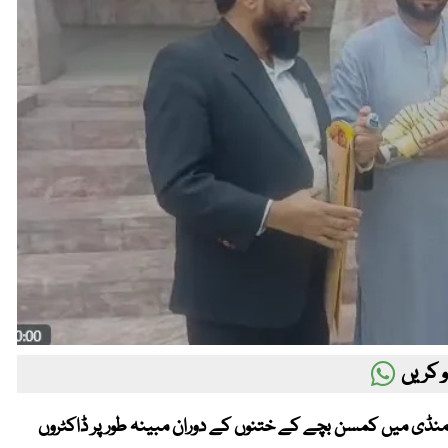
 کریں
نہ منڈی میں کمسن بچے کے ختنوں کے دوران مبینہ طور پر ڈاکٹروں