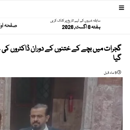
سابقہ خبروں کے لیے تاریخ پر کلک کریں
صفحہ او
ہفتہ 8 اگست, 2026
گجرات میں بچے کے ختنوں کے دوران ڈاکٹروں کی غف
گیا
9 ماہ قبل