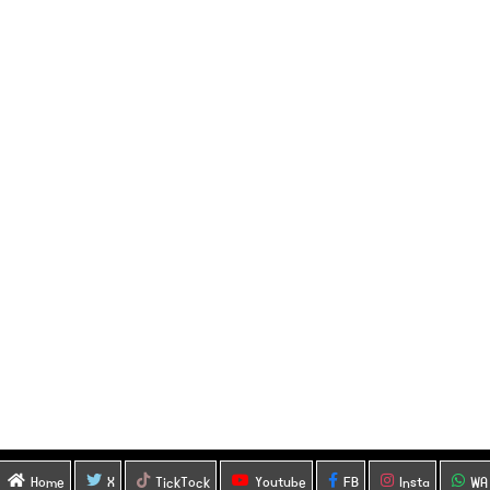
Home
X
TickTock
Youtube
FB
Insta
WA