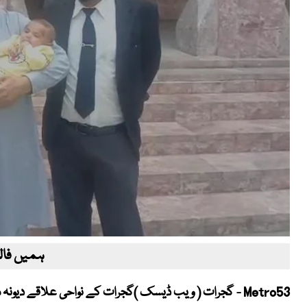
ہمیں فالو
Metro53 - گجرات ( ویب ڈیسک )گجرات کے نواحی علاقے دیو