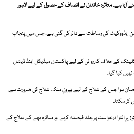
 آیا ہے۔ متاثرہ خاندان نے انصاف کے حصول کے لیے لاہور
ٰن ایڈووکیٹ کی وساطت سے دائر کی گئی ہے، جس میں پنجاب
کلینک کے خلاف کارروائی کے لیے پاکستان میڈیکل اینڈ ڈینٹل
صان ہوا جس کے علاج کے لیے بیرونِ ملک علاج کی ضرورت ہے،
 کر سکتا۔
ِ التوا درخواست پر جلد فیصلہ کرنے اور متاثرہ بچے کے علاج کے