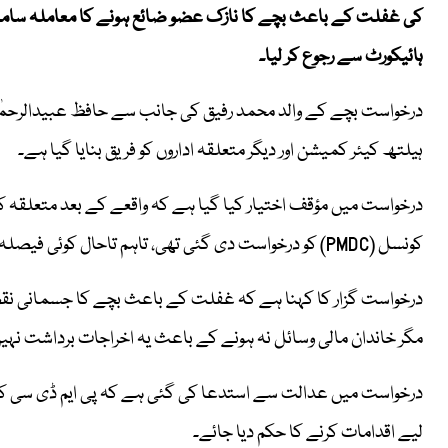
کی غفلت کے باعث بچے کا نازک عضو ضائع ہونے کا معاملہ سامنے
ہائیکورٹ سے رجوع کر لیا۔
درخواست بچے کے والد محمد رفیق کی جانب سے حافظ عبیدالرحم
ہیلتھ کیئر کمیشن اور دیگر متعلقہ اداروں کو فریق بنایا گیا ہے۔
درخواست میں مؤقف اختیار کیا گیا ہے کہ واقعے کے بعد متعلقہ 
کونسل (PMDC) کو درخواست دی گئی تھی، تاہم تاحال کوئی فیصلہ نہیں کیا گیا۔
درخواست گزار کا کہنا ہے کہ غفلت کے باعث بچے کا جسمانی نق
مگر خاندان مالی وسائل نہ ہونے کے باعث یہ اخراجات برداشت نہیں
درخواست میں عدالت سے استدعا کی گئی ہے کہ پی ایم ڈی سی کو زیر
لیے اقدامات کرنے کا حکم دیا جائے۔