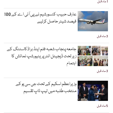
1 ماہ قبل
عارف حبیب کنسورشیم نے پی آئی اے کے 100
فیصد شیئر حاصل کرلیے
3 ماہ قبل
جامعہ پنجاب شعبہ فلم اینڈ براڈکاسٹنگ کے
زیر تحت ڈیجیٹل انٹرپرینیورشپ نمائش کا
اہتمام
3 ماہ قبل
وزیراعظم اسکیم کے تحت جی سی یو کے
منتخب طلبہ میں لیپ ٹاپ تقسیم
5 ماہ قبل