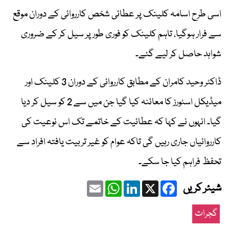
اسی طرح اسامہ کلینک پر عطائی شخص کارروائی کے دوران موقع
سے فرار ہوگیا، تاہم کلینک کو فوری طور پر سیل کر کے ضروری
شواہد حاصل کر لیے گئے۔
ڈاکٹر وحید کامران کے مطابق کارروائی کے دوران 3 کلینک اور
میڈیکل اسٹورز کا معائنہ کیا گیا جن میں سے 2 کو سیل کر دیا
گیا۔ انہوں نے کہا کہ عطائیت کے خاتمے تک اس نوعیت کی
کارروائیاں جاری رہیں گی تاکہ عوام کو غیر تربیت یافتہ افراد سے
تحفظ فراہم کیا جا سکے۔
Email
WhatsApp
LinkedIn
Facebook
X
شیئر کریں
گجرات