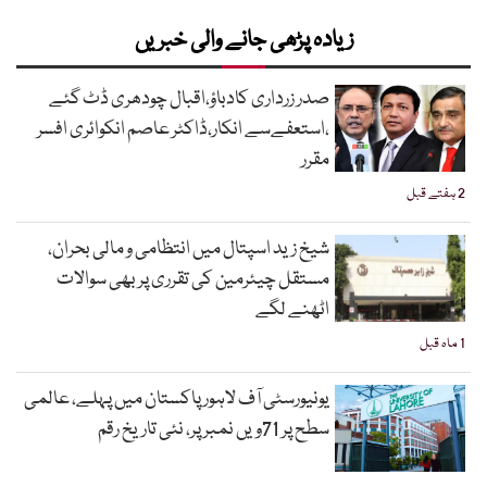
زیادہ پڑھی جانے والی خبریں
صدر زرداری کادباؤ،اقبال چودھری ڈٹ گئے
،استعفےسے انکار،ڈاکٹر عاصم انکوائری افسر
مقرر
2 ہفتے قبل
شیخ زید اسپتال میں انتظامی و مالی بحران،
مستقل چیئرمین کی تقرری پر بھی سوالات
اٹھنے لگے
1 ماہ قبل
یونیورسٹی آف لاہور پاکستان میں پہلے، عالمی
سطح پر 71ویں نمبر پر، نئی تاریخ رقم