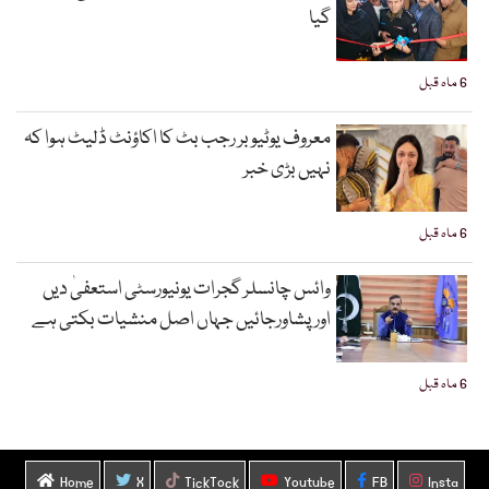
گیا
6 ماہ قبل
معروف یوٹیوبر رجب بٹ کا اکاؤنٹ ڈلیٹ ہوا کہ
نہیں بڑی خبر
6 ماہ قبل
وائس چانسلر گجرات یونیورسٹی استعفیٰ دیں
اورپشاورجائیں جہاں اصل منشیات بکتی ہے
6 ماہ قبل
Home
X
TickTock
Youtube
FB
Insta