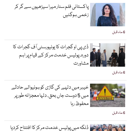
پاکستانی فلم سٹار میرا سیڑھیوں سے گر کر
زخمی ہوگئیں
6 ماہ قبل
ڈی پی او گجرات کا یونیورسٹی آف گجرات کا
دورہ، پولیس خدمت مرکز کے قیام پر اہم
مشاورت
6 ماہ قبل
خیبر میں دلہے کی گاڑی کو ہونیوالے حادثے
میں 5 دوست جاں بحق، دلہا معجزانہ طور پر
محفوظ رہا
6 ماہ قبل
ڈنگہ میں پولیس خدمت مرکز کا افتتاح کردیا