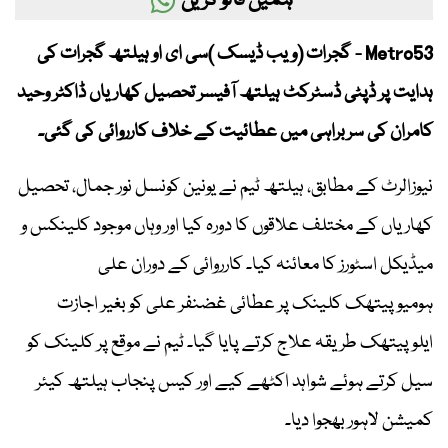
ہمیں فالو کریں
Metro53 - گجرات (ویب ڈیسک )سی ای او ہیلتھ گجرات کی
ہدایت پر ڈپٹی ڈسٹرکٹ ہیلتھ آفیسر تحصیل کھاریاں ڈاکٹر وحید
کامران کی سربراہی میں عطائیت کے خلاف کارروائی کی گئی۔
نیوزالرٹ کے مطابق، ہیلتھ ٹیم نے یونین کونسل نور جمال، تحصیل
کھاریاں کے مختلف علاقوں کا دورہ کیا اور وہاں موجود کلینکس و
میڈیکل اسٹورز کا معائنہ کیا۔ کارروائی کے دوران علی
ہومیوپیتھک کلینک پر عطائی غضنفر علی کو بغیر اجازت
ایلوپیتھک طریقہ علاج کرتے پایا گیا۔ ٹیم نے موقع پر کلینک کو
سیل کرتے ہوئے شواہد اکٹھے کیے اور کیس پنجاب ہیلتھ کیئر
کمیشن لاہور بھجوا دیا۔