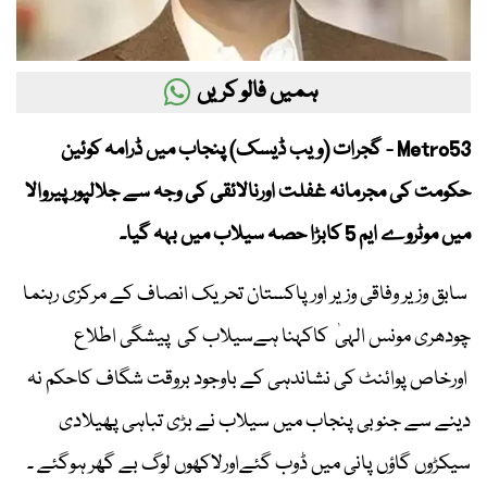
ہمیں فالو کریں
Metro53 - گجرات (ویب ڈیسک) پنجاب میں ڈرامہ کوئین
حکومت کی مجرمانہ غفلت اورنالائقی کی وجہ سے جلالپور پیروالا
میں موٹروے ایم 5 کابڑا حصہ سیلاب میں بہہ گیا۔
سابق وزیر وفاقی وزیر اورپاکستان تحریک انصاف کے مرکزی رہنما
چودھری مونس الہیٰ کاکہنا ہےسیلاب کی پیشگی اطلاع
اورخاص پوائنٹ کی نشاندہی کے باوجود بروقت شگاف کاحکم نہ
دینے سے جنوبی پنجاب میں سیلاب نے بڑی تباہی پھیلادی
سیکڑوں گاؤں پانی میں ڈوب گئےاورلاکھوں لوگ بے گھر ہوگئے ۔