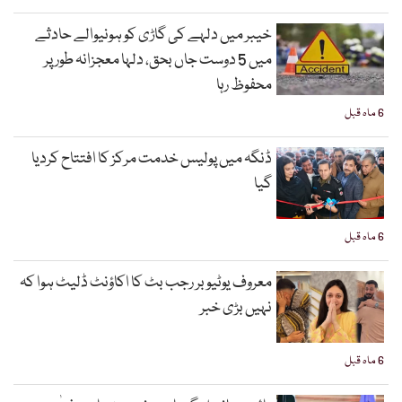
خیبر میں دلہے کی گاڑی کو ہونیوالے حادثے
میں 5 دوست جاں بحق، دلہا معجزانہ طور پر
محفوظ رہا
6 ماہ قبل
ڈنگہ میں پولیس خدمت مرکز کا افتتاح کردیا
گیا
6 ماہ قبل
معروف یوٹیوبر رجب بٹ کا اکاؤنٹ ڈلیٹ ہوا کہ
نہیں بڑی خبر
6 ماہ قبل