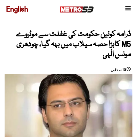
English
ڈرامہ کوئین حکومت کی غفلت سے موٹروے
M5 کابڑا حصہ سیلاب میں بہہ گیا، چودھری
مونس الٰہی
10 ماہ قبل