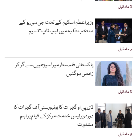
3 ماہ قبل
وزیراعظم اسکیم کے تحت جی سی یو کے
منتخب طلبہ میں لیپ ٹاپ تقسیم
5 ماہ قبل
پاکستانی فلم سٹار میرا سیڑھیوں سے گر کر
زخمی ہوگئیں
6 ماہ قبل
ڈی پی او گجرات کا یونیورسٹی آف گجرات کا
دورہ، پولیس خدمت مرکز کے قیام پر اہم
مشاورت
6 ماہ قبل