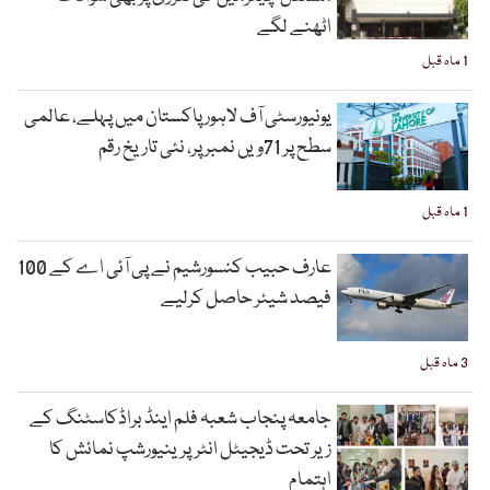
اٹھنے لگے
1 ماہ قبل
یونیورسٹی آف لاہور پاکستان میں پہلے، عالمی
سطح پر 71ویں نمبر پر، نئی تاریخ رقم
1 ماہ قبل
عارف حبیب کنسورشیم نے پی آئی اے کے 100
فیصد شیئر حاصل کرلیے
3 ماہ قبل
جامعہ پنجاب شعبہ فلم اینڈ براڈکاسٹنگ کے
زیر تحت ڈیجیٹل انٹرپرینیورشپ نمائش کا
اہتمام