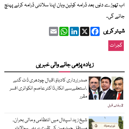
اب تھوڑے دنوں بعد ڈرامہ کوئین وہان اپنا سلانٹی ڈرامہ کرنے پہنچ
جائے گی۔
Email
WhatsApp
LinkedIn
Facebook
X
شیئر کریں
گجرات
زیادہ پڑھی جانے والی خبریں
صدر زرداری کادباؤ،اقبال چودھری ڈٹ گئے
،استعفےسے انکار،ڈاکٹر عاصم انکوائری افسر
مقرر
2 ہفتے قبل
شیخ زید اسپتال میں انتظامی و مالی بحران،
مستقل چیئرمین کی تقرری پر بھی سوالات