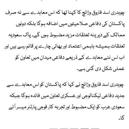
چوہدری اسد فاروق وڑائچ کا کہنا تھا کہ اس معاہدے سے نہ صرف
پاکستان کی دفاعی صلاحیتوں میں اضافہ ہوگا بلکہ دونوں
ممالک کے دیرینہ تعلقات مزید مضبوط ہوں گے۔ پاک سعودیہ
تعلقات ہمیشہ باہمی اعتماد اور بھائی چارے پر قائم رہے ہیں اور
اب اس نئے معاہدے کے ذریعے دفاعی میدان میں تعاون کو
عملی شکل دی گئی ہے۔
چوہدری اسد فاروق وڑائچ نے کہا کہ پاکستان کو اس معاہدے سے
جدید دفاعی ٹیکنالوجی اور عسکری تعاون میں فائدہ ہوگا جبکہ
سعودی عرب کو ایک مضبوط اور تجربہ کار فوجی پارٹنر میسر آئے
گا۔