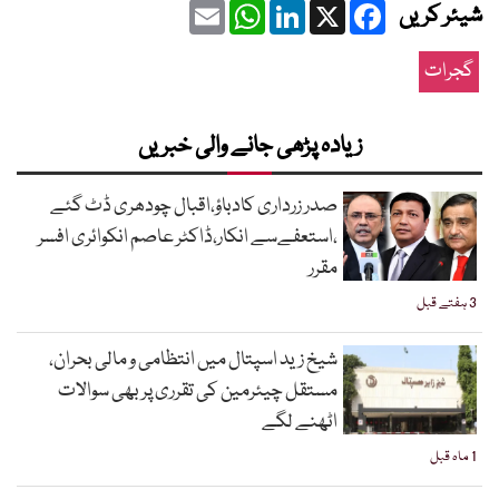
Email
WhatsApp
LinkedIn
Facebook
X
شیئر کریں
گجرات
زیادہ پڑھی جانے والی خبریں
صدر زرداری کادباؤ،اقبال چودھری ڈٹ گئے
،استعفےسے انکار،ڈاکٹر عاصم انکوائری افسر
مقرر
3 ہفتے قبل
شیخ زید اسپتال میں انتظامی و مالی بحران،
مستقل چیئرمین کی تقرری پر بھی سوالات
اٹھنے لگے
1 ماہ قبل