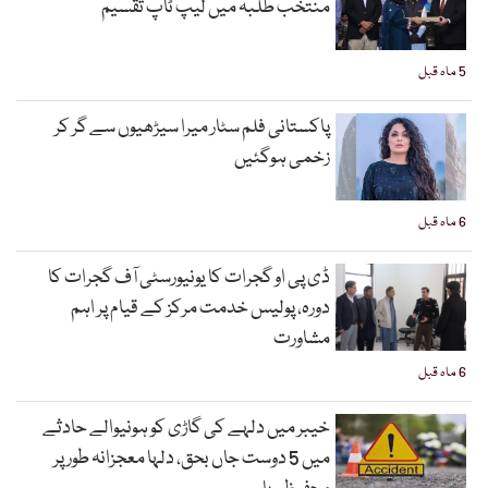
منتخب طلبہ میں لیپ ٹاپ تقسیم
5 ماہ قبل
پاکستانی فلم سٹار میرا سیڑھیوں سے گر کر
زخمی ہوگئیں
6 ماہ قبل
ڈی پی او گجرات کا یونیورسٹی آف گجرات کا
دورہ، پولیس خدمت مرکز کے قیام پر اہم
مشاورت
6 ماہ قبل
خیبر میں دلہے کی گاڑی کو ہونیوالے حادثے
میں 5 دوست جاں بحق، دلہا معجزانہ طور پر