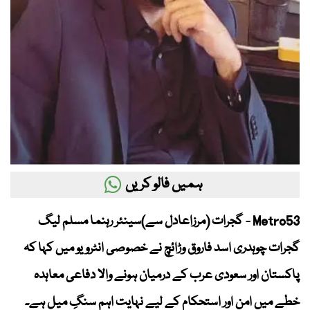
ہمیں فالو کریں
Metro53 - گجرات (مرزاعادل سے)سینئر رہنما مسلم لیگ
گجرات چوہدری اسد فاروق وڑائچ نے خصوصی انٹرویو میں کہا کہ
پاکستان اور سعودی عرب کے درمیان ہونے والا دفاعی معاہدہ
خطے میں امن اور استحکام کے لیے نہایت اہم سنگِ میل ہے۔