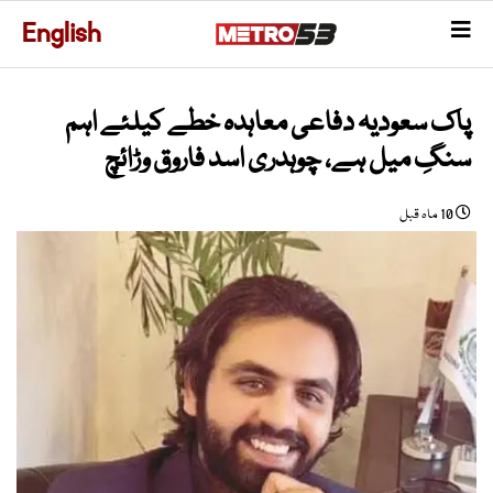
English
پاک سعودیہ دفاعی معاہدہ خطے کیلئے اہم
سنگِ میل ہے، چوہدری اسد فاروق وڑائچ
10 ماہ قبل