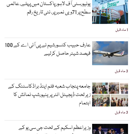
یونیورسٹی آف لاہور پاکستان میں پہلے، عالمی
سطح پر 71ویں نمبر پر، نئی تاریخ رقم
1 ماہ قبل
عارف حبیب کنسورشیم نے پی آئی اے کے 100
فیصد شیئر حاصل کرلیے
3 ماہ قبل
جامعہ پنجاب شعبہ فلم اینڈ براڈکاسٹنگ کے
زیر تحت ڈیجیٹل انٹرپرینیورشپ نمائش کا
اہتمام
3 ماہ قبل
وزیراعظم اسکیم کے تحت جی سی یو کے