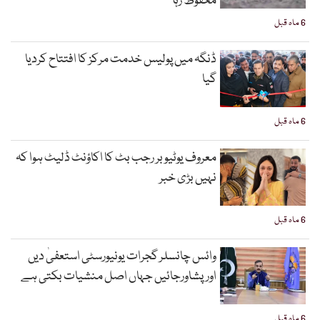
محفوظ رہا
6 ماہ قبل
ڈنگہ میں پولیس خدمت مرکز کا افتتاح کردیا
گیا
6 ماہ قبل
معروف یوٹیوبر رجب بٹ کا اکاؤنٹ ڈلیٹ ہوا کہ
نہیں بڑی خبر
6 ماہ قبل
وائس چانسلر گجرات یونیورسٹی استعفیٰ دیں
اورپشاورجائیں جہاں اصل منشیات بکتی ہے
6 ماہ قبل