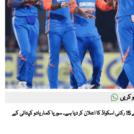
 کریں
Metro53 - لاہور(ویب ڈیسک )بھارت نے ایشیا کپ 2025 کے لیے 15 رکنی اسکواڈ کا اعلان کر دیا ہے۔ سوریا کمار یادو کپتانی کے