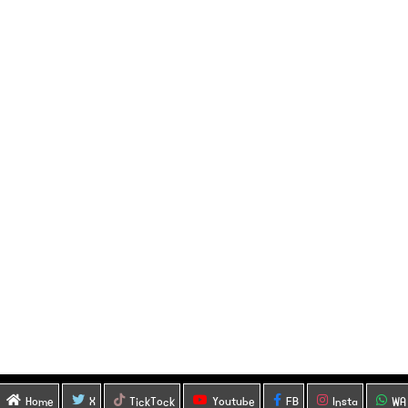
Home
X
TickTock
Youtube
FB
Insta
WA