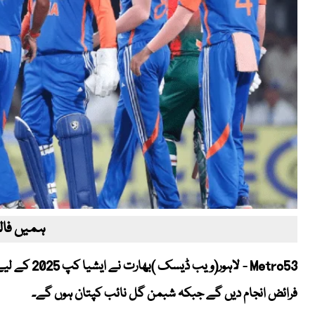
ہمیں فالو
فرائض انجام دیں گے جبکہ شبمن گل نائب کپتان ہوں گے۔