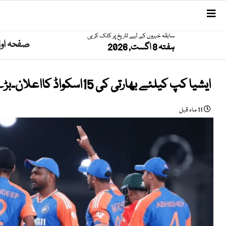
سابقہ خبروں کے لیے تاریخ پر کلک کریں
صفحہ او
ہفتہ 8 اگست, 2026
ایشیا کپ کیلئے بھارتی کی 15اسکواڈ کااعلان۔بڑے ناموں کی واپسی
11 ماہ قبل