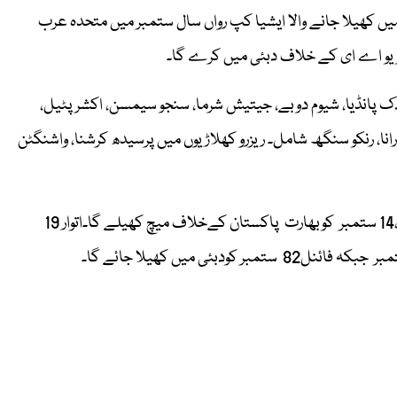
کونسل (آئی سی سی) کے مطابق، ٹی 20 فارمیٹ میں کھیلا جانے والا ایشیا کپ رواں سال ستمبر میں متحدہ عرب
ردک پانڈیا، شیوم دوبے، جیتیش شرما، سنجو سیمسن، اکشر پٹیل،
نا، رنکو سنگھ شامل۔ ریزرو کھلاڑیوں میں پرسیدھ کرشنا، واشنگٹن
بھارت کے گروپ میچز میں پہلامقابلہ 10 ستمبر کو یو اے ای ہوگا،14 ستمبر کوبھارت پاکستان کےخلاف میچ کھیلے گا۔اتوار 19