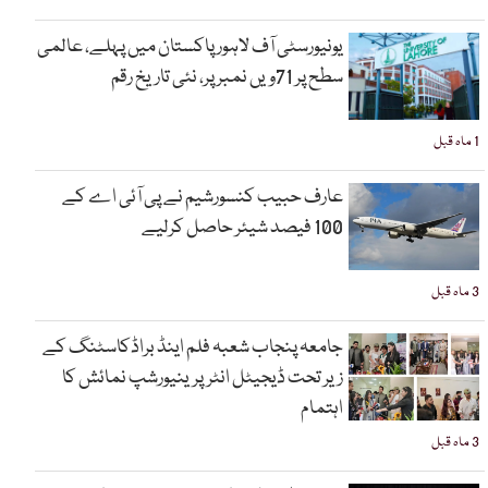
یونیورسٹی آف لاہور پاکستان میں پہلے، عالمی
سطح پر 71ویں نمبر پر، نئی تاریخ رقم
1 ماہ قبل
عارف حبیب کنسورشیم نے پی آئی اے کے
100 فیصد شیئر حاصل کرلیے
3 ماہ قبل
جامعہ پنجاب شعبہ فلم اینڈ براڈکاسٹنگ کے
زیر تحت ڈیجیٹل انٹرپرینیورشپ نمائش کا
اہتمام
3 ماہ قبل