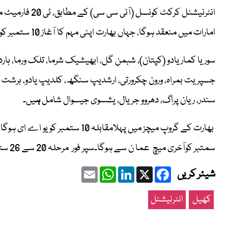
انٹرنیشنل کرکٹ 
امارات میں منعقد ہوگا، جہاں بھارت اپنی مہم کا آغاز 10 ستمبر کو یو اے ای کے خلاف دبئی میں کرے گا۔
سوریا کمار یادو (کپتان)، شبمن گل، ابھیشیک شرما، تلک ورما، ہا
جسپریت بمراہ، ورون چکرورتی، ارشدیپ سنگھ، کلدیپ یادو، ہرشت را
سندر، ریان پراگ، دھروو جریال، یشسوی جیسوال شامل
ہ
یں۔
سمتبر کوآخری میچ عما ن سے ہوگا۔سپر فور مرحلہ 20 سے 26 ستمبر جبکہ فائنل82 ستمبر کودبئی میں کھیلا جائے گا۔
Email
WhatsApp
LinkedIn
Facebook
X
شیئر کریں
کھیل
انٹرنیشنل