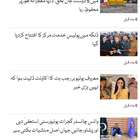
میں 5 دوست جاں بحق، دلہا معجزانہ طور پر
محفوظ رہا
6 ماہ قبل
ڈنگہ میں پولیس خدمت مرکز کا افتتاح کردیا
گیا
6 ماہ قبل
معروف یوٹیوبر رجب بٹ کا اکاؤنٹ ڈلیٹ ہوا کہ
نہیں بڑی خبر
6 ماہ قبل
وائس چانسلر گجرات یونیورسٹی استعفیٰ دیں
اورپشاورجائیں جہاں اصل منشیات بکتی ہے