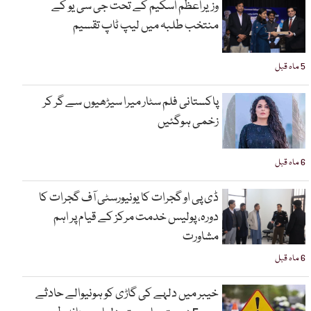
وزیراعظم اسکیم کے تحت جی سی یو کے
منتخب طلبہ میں لیپ ٹاپ تقسیم
5 ماہ قبل
پاکستانی فلم سٹار میرا سیڑھیوں سے گر کر
زخمی ہوگئیں
6 ماہ قبل
ڈی پی او گجرات کا یونیورسٹی آف گجرات کا
دورہ، پولیس خدمت مرکز کے قیام پر اہم
مشاورت
6 ماہ قبل
خیبر میں دلہے کی گاڑی کو ہونیوالے حادثے