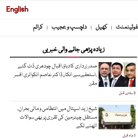
English
نفوٹینمنٹ
کھیل
دلچسپ و عجیب
کرائم
|
|
|
زیادہ پڑھی جانے والی خبریں
صدر زرداری کادباؤ،اقبال چودھری ڈٹ گئے
،استعفےسے انکار،ڈاکٹر عاصم انکوائری افسر
مقرر
3 ہفتے قبل
شیخ زید اسپتال میں انتظامی و مالی بحران،
مستقل چیئرمین کی تقرری پر بھی سوالات
اٹھنے لگے
1 ماہ قبل