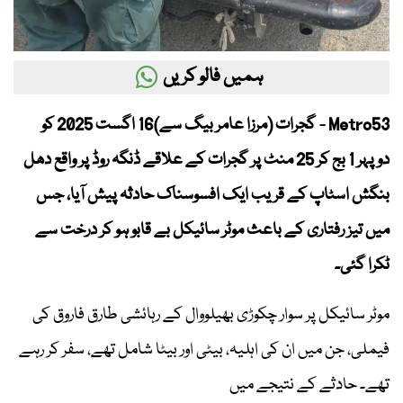
ہمیں فالو کریں
Metro53 - گجرات (مرزا عامر بیگ سے)16 اگست 2025 کو
دوپہر 1 بج کر 25 منٹ پر گجرات کے علاقے ڈنگہ روڈ پر واقع دھل
بنگش اسٹاپ کے قریب ایک افسوسناک حادثہ پیش آیا، جس
میں تیز رفتاری کے باعث موٹر سائیکل بے قابو ہو کر درخت سے
ٹکرا گئی۔
موٹر سائیکل پر سوار چکوڑی بھیلووال کے رہائشی طارق فاروق کی
فیملی، جن میں ان کی اہلیہ، بیٹی اور بیٹا شامل تھے، سفر کر رہے
تھے۔ حادثے کے نتیجے میں