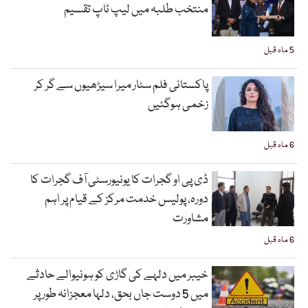
منتخب طلبہ میں لیپ ٹاپ تقسیم
5 ماہ قبل
پاکستانی فلم سٹار میرا سیڑھیوں سے گر کر
زخمی ہوگئیں
6 ماہ قبل
ڈی پی او گجرات کا یونیورسٹی آف گجرات کا
دورہ، پولیس خدمت مرکز کے قیام پر اہم
مشاورت
6 ماہ قبل
خیبر میں دلہے کی گاڑی کو ہونیوالے حادثے
میں 5 دوست جاں بحق، دلہا معجزانہ طور پر