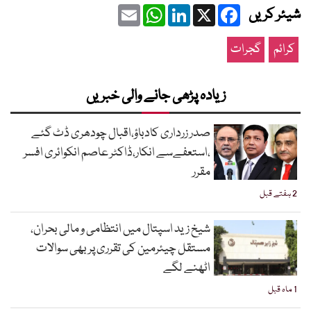
Email
WhatsApp
LinkedIn
Facebook
X
شیئر کریں
کرائم
گجرات
زیادہ پڑھی جانے والی خبریں
صدر زرداری کادباؤ،اقبال چودھری ڈٹ گئے
،استعفےسے انکار،ڈاکٹر عاصم انکوائری افسر
مقرر
2 ہفتے قبل
شیخ زید اسپتال میں انتظامی و مالی بحران،
مستقل چیئرمین کی تقرری پر بھی سوالات
اٹھنے لگے
1 ماہ قبل