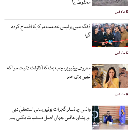
محفوظ رہا
6 ماہ قبل
ڈنگہ میں پولیس خدمت مرکز کا افتتاح کردیا
گیا
6 ماہ قبل
معروف یوٹیوبر رجب بٹ کا اکاؤنٹ ڈلیٹ ہوا کہ
نہیں بڑی خبر
6 ماہ قبل
وائس چانسلر گجرات یونیورسٹی استعفیٰ دیں
اورپشاورجائیں جہاں اصل منشیات بکتی ہے