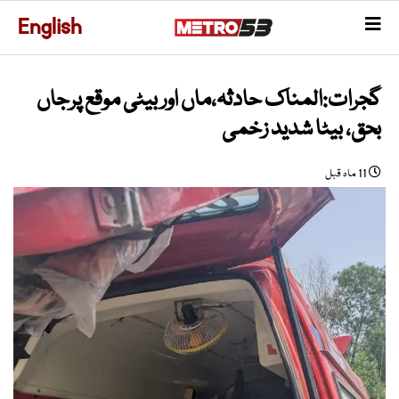
English
گجرات:المناک حادثہ،ماں اور بیٹی موقع پرجاں
بحق، بیٹا شدید زخمی
11 ماہ قبل