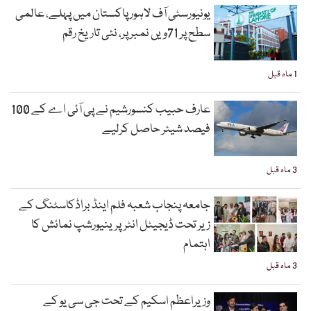
یونیورسٹی آف لاہور پاکستان میں پہلے، عالمی
سطح پر 71ویں نمبر پر، نئی تاریخ رقم
1 ماہ قبل
عارف حبیب کنسورشیم نے پی آئی اے کے 100
فیصد شیئر حاصل کرلیے
3 ماہ قبل
جامعہ پنجاب شعبہ فلم اینڈ براڈکاسٹنگ کے
زیر تحت ڈیجیٹل انٹرپرینیورشپ نمائش کا
اہتمام
3 ماہ قبل
وزیراعظم اسکیم کے تحت جی سی یو کے