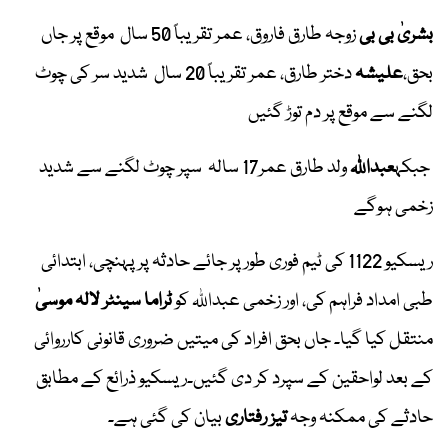
بشریٰ بی بی
زوجہ طارق فاروق، عمر تقریباً 50 سال موقع پر جاں
بحق،
علیشہ
دختر طارق، عمر تقریباً 20 سال شدید سر کی چوٹ
لگنے سے موقع پر دم توڑ گئیں
جبکہ
عبداللہ
ولد طارق عمر17 سالہ سپر چوٹ لگنے سے شدید
زخمی ہوگے
ریسکیو 1122 کی ٹیم فوری طور پر جائے حادثہ پر پہنچی، ابتدائی
طبی امداد فراہم کی، اور زخمی عبداللہ کو
ٹراما سینٹر لالہ موسیٰ
منتقل کیا گیا۔ جاں بحق افراد کی میتیں ضروری قانونی کارروائی
کے بعد لواحقین کے سپرد کر دی گئیں۔ریسکیو ذرائع کے مطابق
حادثے کی ممکنہ وجہ
تیز رفتاری
بیان کی گئی ہے۔