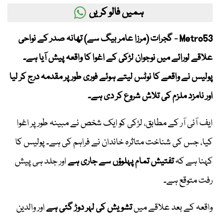
ہمیں فالو کریں
Metro53 - گجرات (مرزا عامر بیگ سے) تھانہ صدر کے نواحی
علاقے لورائے میں نوجوان لڑکی کے اغوا کا واقعہ پیش آیا ہے۔
پولیس نے واقعے کا نوٹس لیتے ہوئے فوری طور پر مقدمہ درج کر لیا
اور نامزد ملزم کی تلاش شروع کر دی ہے۔
ایف آئی آر کے مطابق، لڑکی کو ایک شخص نے مبینہ طور پر اغوا
کیا، جس کی شناخت متاثرہ خاندان نے فراہم کی ہے۔ پولیس کا
کہنا ہے کہ
تفتیش تمام پہلوؤں سے جاری ہے
اور جلد ہی پیش
رفت متوقع ہے۔
واقعہ کے بعد علاقے میں
تشویش کی لہر دوڑ گئی ہے
اور والدین