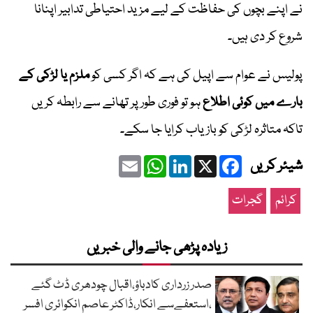
نے اپنے بچوں کی حفاظت کے لیے مزید احتیاطی تدابیر اپنانا
شروع کر دی ہیں۔
پولیس نے عوام سے اپیل کی ہے کہ اگر کسی کو
ملزم یا لڑکی کے
بارے میں کوئی اطلاع
ہو تو فوری طور پر تھانے سے رابطہ کریں
تاکہ متاثرہ لڑکی کو بازیاب کرایا جا سکے۔
Email
WhatsApp
LinkedIn
Facebook
X
شیئر کریں
کرائم
گجرات
زیادہ پڑھی جانے والی خبریں
صدر زرداری کادباؤ،اقبال چودھری ڈٹ گئے
،استعفےسے انکار،ڈاکٹر عاصم انکوائری افسر