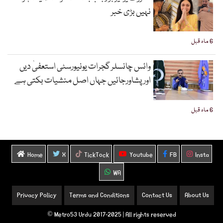
نہیں بڑی خبر
6 ماہ قبل
وائس چانسلر گجرات یونیورسٹی استعفیٰ دیں
اورپشاورجائیں جہاں اصل منشیات بکتی ہے
6 ماہ قبل
Home
X
TickTock
Youtube
FB
Insta
WA
Privacy Policy
Terms and Conditions
Contact Us
About Us
Metro53 Urdu 2017-2025 | All rights reserved ©