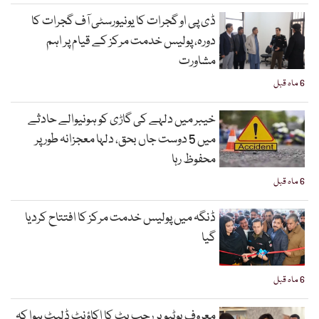
ڈی پی او گجرات کا یونیورسٹی آف گجرات کا
دورہ، پولیس خدمت مرکز کے قیام پر اہم
مشاورت
6 ماہ قبل
خیبر میں دلہے کی گاڑی کو ہونیوالے حادثے
میں 5 دوست جاں بحق، دلہا معجزانہ طور پر
محفوظ رہا
6 ماہ قبل
ڈنگہ میں پولیس خدمت مرکز کا افتتاح کردیا
گیا
6 ماہ قبل
معروف یوٹیوبر رجب بٹ کا اکاؤنٹ ڈلیٹ ہوا کہ