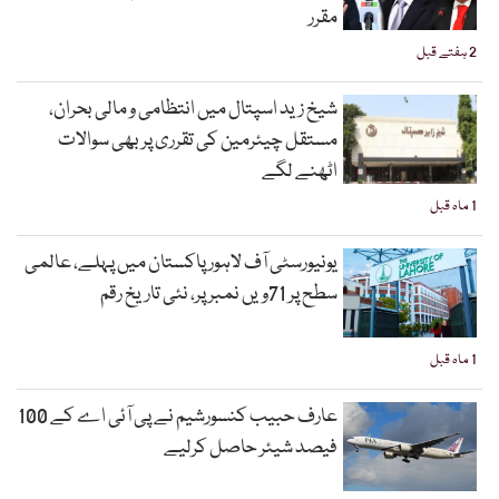
مقرر
2 ہفتے قبل
شیخ زید اسپتال میں انتظامی و مالی بحران،
مستقل چیئرمین کی تقرری پر بھی سوالات
اٹھنے لگے
1 ماہ قبل
یونیورسٹی آف لاہور پاکستان میں پہلے، عالمی
سطح پر 71ویں نمبر پر، نئی تاریخ رقم
1 ماہ قبل
عارف حبیب کنسورشیم نے پی آئی اے کے 100
فیصد شیئر حاصل کرلیے