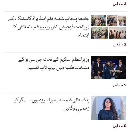
3 ماہ قبل
جامعہ پنجاب شعبہ فلم اینڈ براڈکاسٹنگ کے
زیر تحت ڈیجیٹل انٹرپرینیورشپ نمائش کا
اہتمام
3 ماہ قبل
وزیراعظم اسکیم کے تحت جی سی یو کے
منتخب طلبہ میں لیپ ٹاپ تقسیم
5 ماہ قبل
پاکستانی فلم سٹار میرا سیڑھیوں سے گر کر
زخمی ہوگئیں
6 ماہ قبل