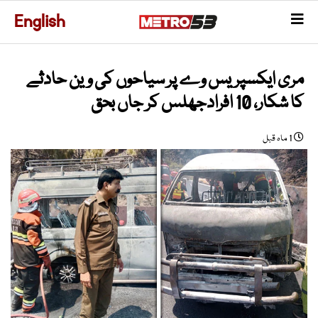
English
مری ایکسپریس وے پر سیاحوں کی وین حادثے
کا شکار، 10 افرادجھلس کر جاں بحق
1 ماہ قبل