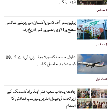
اٹھنے لگے
1 ماہ قبل
یونیورسٹی آف لاہور پاکستان میں پہلے، عالمی
سطح پر 71ویں نمبر پر، نئی تاریخ رقم
1 ماہ قبل
عارف حبیب کنسورشیم نے پی آئی اے کے 100
فیصد شیئر حاصل کرلیے
3 ماہ قبل
جامعہ پنجاب شعبہ فلم اینڈ براڈکاسٹنگ کے
زیر تحت ڈیجیٹل انٹرپرینیورشپ نمائش کا
اہتمام