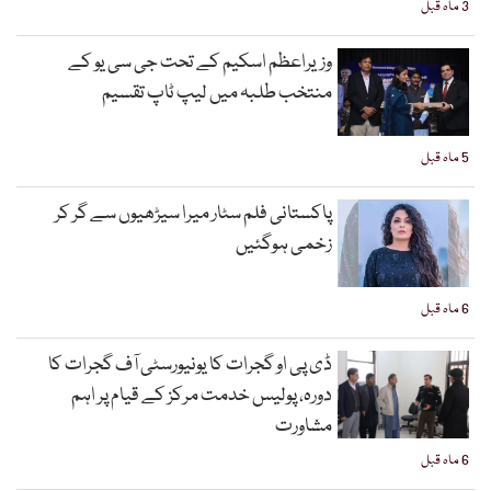
3 ماہ قبل
وزیراعظم اسکیم کے تحت جی سی یو کے
منتخب طلبہ میں لیپ ٹاپ تقسیم
5 ماہ قبل
پاکستانی فلم سٹار میرا سیڑھیوں سے گر کر
زخمی ہوگئیں
6 ماہ قبل
ڈی پی او گجرات کا یونیورسٹی آف گجرات کا
دورہ، پولیس خدمت مرکز کے قیام پر اہم
مشاورت
6 ماہ قبل