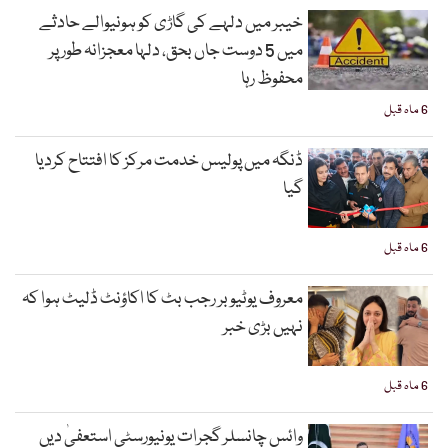
خیبر میں دلہے کی گاڑی کو ہونیوالے حادثے
میں 5 دوست جاں بحق، دلہا معجزانہ طور پر
محفوظ رہا
6 ماہ قبل
ڈنگہ میں پولیس خدمت مرکز کا افتتاح کردیا
گیا
6 ماہ قبل
معروف یوٹیوبر رجب بٹ کا اکاؤنٹ ڈلیٹ ہوا کہ
نہیں بڑی خبر
6 ماہ قبل
وائس چانسلر گجرات یونیورسٹی استعفیٰ دیں