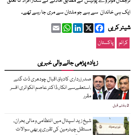
ترجمان موٹر وے پولیس کے مطابق حادثے کے شکار افراد کا تعلق
ایک ہی خاندان سے ہے جو ملتان سے مری جا رہے تھے۔
Email
WhatsApp
LinkedIn
Facebook
X
شیئر کریں
کرائم
پاکستان
زیادہ پڑھی جانے والی خبریں
صدر زرداری کادباؤ،اقبال چودھری ڈٹ گئے
،استعفےسے انکار،ڈاکٹر عاصم انکوائری افسر
مقرر
2 ہفتے قبل
شیخ زید اسپتال میں انتظامی و مالی بحران،
مستقل چیئرمین کی تقرری پر بھی سوالات