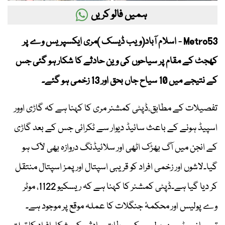
ہمیں فالو کریں
Metro53 - اسلام آباد(ویب ڈیسک )مری ایکسپریس وے پر
کھجٹ کے مقام پر سیاحوں کی وین حادثے کا شکار ہو گئی جس
کے نتیجے میں 10 سیاح جاں بحق اور 13 زخمی ہو گئے۔
تفصیلات کے مطابق،ڈپٹی کمشنر مری کا کہنا ہے کہ گاڑی اوور
اسپیڈ ہونے کے باعث سائیڈ دیوار سے ٹکرائی جس کے بعد گاڑی
کے انجن میں آگ بھڑک اٹھی اور سلائیڈنگ دروازہ بھی لاک ہو
گیا۔لاشوں اور زخمی افراد کو قریبی اسپتال اور پمز اسپتال منتقل
کر دیا گیا ہے۔ڈپٹی کمشنر کا کہنا ہے کہ ریسکیو 1122، موٹر
وے پولیس اور محکمۂ جنگلات کا عملہ موقع پر موجود ہے۔