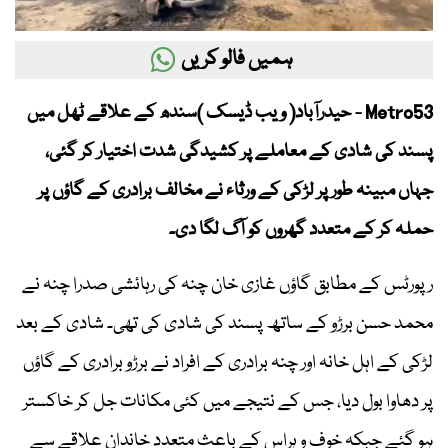
ہمیں فالو کریں
Metro53 - حیدرآباد( ویب ڈیسک )سندھ کے علاقے ٹھل میں
پسند کی شادی کے معاملے پر کشیدگی شدت اختیار کر گئی،
جہاں مبینہ طور پر لڑکی کے ورثاء نے مخالف برادری کے گاؤں پر
حملہ کر کے متعدد گھروں کو آگ لگا دی۔
رپورٹس کے مطابق گاؤں غازی خان چنہ کی رہائشی صدرا چنہ نے
محمد حسن برڑو کے ساتھ پسند کی شادی کی تھی۔ شادی کے بعد
لڑکی کے اہل خانہ اور چنہ برادری کے افراد نے برڑو برادری کے گاؤں
پر دھاوا بول دیا، جس کے نتیجے میں کئی مکانات جل کر خاکستر
ہو گئے جبکہ خوف و ہراس کے باعث متعدد خاندان علاقے سے