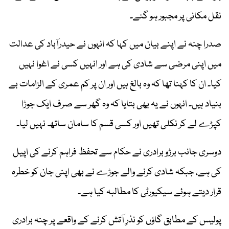
نقل مکانی پر مجبور ہو گئے۔
صدرا چنہ نے اپنے بیان میں کہا کہ انہوں نے حیدرآباد کی عدالت
میں اپنی مرضی سے شادی کی ہے اور انہیں کسی نے اغوا نہیں
کیا۔ ان کا کہنا تھا کہ وہ بالغ ہیں اور ان پر کم عمری کے الزامات بے
بنیاد ہیں۔ انہوں نے یہ بھی بتایا کہ وہ گھر سے صرف ایک جوڑا
کپڑے لے کر نکلی تھیں اور کسی قسم کا سامان ساتھ نہیں لیا۔
دوسری جانب برڑو برادری نے حکام سے تحفظ فراہم کرنے کی اپیل
کی ہے، جبکہ شادی کرنے والے جوڑے نے بھی اپنی جان کو خطرہ
قرار دیتے ہوئے سیکیورٹی کا مطالبہ کیا ہے۔
پولیس کے مطابق گاؤں کو نذرِ آتش کرنے کے واقعے پر چنہ برادری