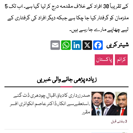
کے تقریباً 30 افراد کے خلاف مقدمہ درج کر لیا گیا ہے۔ اب تک 5
ملزمان کو گرفتار کیا جا چکا ہے جبکہ دیگر افراد کی گرفتاری کے
لیے چھاپے مارے جا رہے ہیں۔
Email
WhatsApp
LinkedIn
Facebook
X
شیئر کریں
کرائم
پاکستان
زیادہ پڑھی جانے والی خبریں
صدر زرداری کادباؤ،اقبال چودھری ڈٹ گئے
،استعفےسے انکار،ڈاکٹر عاصم انکوائری افسر
مقرر
3 ہفتے قبل