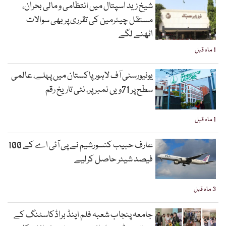
شیخ زید اسپتال میں انتظامی و مالی بحران،
مستقل چیئرمین کی تقرری پر بھی سوالات
اٹھنے لگے
1 ماہ قبل
یونیورسٹی آف لاہور پاکستان میں پہلے، عالمی
سطح پر 71ویں نمبر پر، نئی تاریخ رقم
1 ماہ قبل
عارف حبیب کنسورشیم نے پی آئی اے کے 100
فیصد شیئر حاصل کرلیے
3 ماہ قبل
جامعہ پنجاب شعبہ فلم اینڈ براڈکاسٹنگ کے