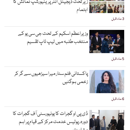
زیر تحت ڈیجیٹل انٹرپرینیورشپ نمائش کا
اہتمام
3 ماہ قبل
وزیراعظم اسکیم کے تحت جی سی یو کے
منتخب طلبہ میں لیپ ٹاپ تقسیم
5 ماہ قبل
پاکستانی فلم سٹار میرا سیڑھیوں سے گر کر
زخمی ہوگئیں
6 ماہ قبل
ڈی پی او گجرات کا یونیورسٹی آف گجرات کا
دورہ، پولیس خدمت مرکز کے قیام پر اہم