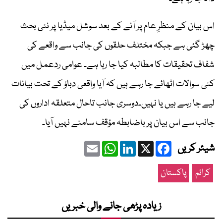
اس بیان کے منظرِ عام پر آنے کے بعد سوشل میڈیا پر نئی بحث
چھڑ گئی ہے جبکہ مختلف حلقوں کی جانب سے واقعے کی
شفاف تحقیقات کا مطالبہ کیا جا رہا ہے۔ عوامی ردعمل میں
کئی سوالات اٹھائے جا رہے ہیں کہ آیا واقعی دباؤ کے تحت بیانات
لیے جا رہے ہیں یا نہیں۔دوسری جانب تاحال متعلقہ اداروں کی
جانب سے اس بیان پر باضابطہ مؤقف سامنے نہیں آیا۔
Email
WhatsApp
LinkedIn
Facebook
X
شیئر کریں
کرائم
پاکستان
زیادہ پڑھی جانے والی خبریں