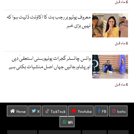
6 ماہ قبل
معروف یوٹیوبر رجب بٹ کا اکاؤنٹ ڈلیٹ ہوا کہ
نہیں بڑی خبر
6 ماہ قبل
وائس چانسلر گجرات یونیورسٹی استعفیٰ دیں
اورپشاورجائیں جہاں اصل منشیات بکتی ہے
6 ماہ قبل
Home
X
TickTock
Youtube
FB
Insta
WA