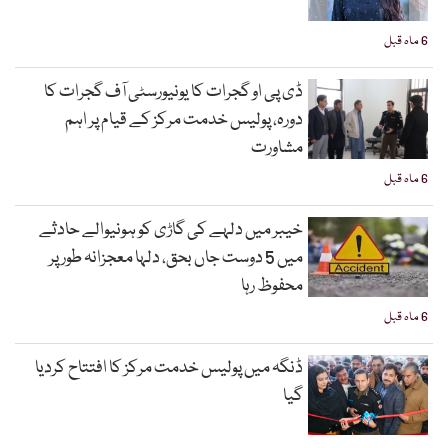
6 ماہ قبل
ڈی پی او گجرات کا یونیورسٹی آف گجرات کا
دورہ، پولیس خدمت مرکز کے قیام پر اہم
مشاورت
6 ماہ قبل
خیبر میں دلہے کی گاڑی کو ہونیوالے حادثے
میں 5 دوست جاں بحق، دلہا معجزانہ طور پر
محفوظ رہا
6 ماہ قبل
ڈنگہ میں پولیس خدمت مرکز کا افتتاح کردیا
گیا