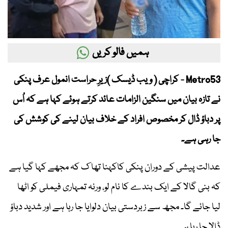
ہمیں فالو کریں
Metro53 - کراچی ( ویب ڈیسک )زیرِ حراست انمول عرف پنکی
نے تازہ بیان میں سنگین الزامات عائد کرتے ہوئے کہا ہے کہ اُس
پر دباؤ ڈال کر مخصوص افراد کے خلاف بیان لینے کی کوشش کی
جا رہی ہے۔
عدالت پیشی کے دوران پنکی کاکہنا تھا ک کہ مجھے کہا گیا ہے
کہ بنی گالا کے ایک بندے کا نام لو، ورنہ تمہاری فیملی کو اٹھا
لیا جائے گا۔ مجھ سے زبردستی بیان دلوایا جا رہا ہے اور شدید دباؤ
ڈالا جا رہا ہے۔