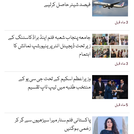
فیصد شیئر حاصل کرلیے
3 ماہ قبل
جامعہ پنجاب شعبہ فلم اینڈ براڈکاسٹنگ کے
زیر تحت ڈیجیٹل انٹرپرینیورشپ نمائش کا
اہتمام
3 ماہ قبل
وزیراعظم اسکیم کے تحت جی سی یو کے
منتخب طلبہ میں لیپ ٹاپ تقسیم
5 ماہ قبل
پاکستانی فلم سٹار میرا سیڑھیوں سے گر کر
زخمی ہوگئیں