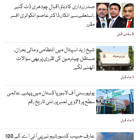
صدر زرداری کادباؤ،اقبال چودھری ڈٹ گئے
،استعفےسے انکار،ڈاکٹر عاصم انکوائری افسر
مقرر
3 ہفتے قبل
شیخ زید اسپتال میں انتظامی و مالی بحران،
مستقل چیئرمین کی تقرری پر بھی سوالات
اٹھنے لگے
1 ماہ قبل
یونیورسٹی آف لاہور پاکستان میں پہلے، عالمی
سطح پر 71ویں نمبر پر، نئی تاریخ رقم
1 ماہ قبل
عارف حبیب کنسورشیم نے پی آئی اے کے 100