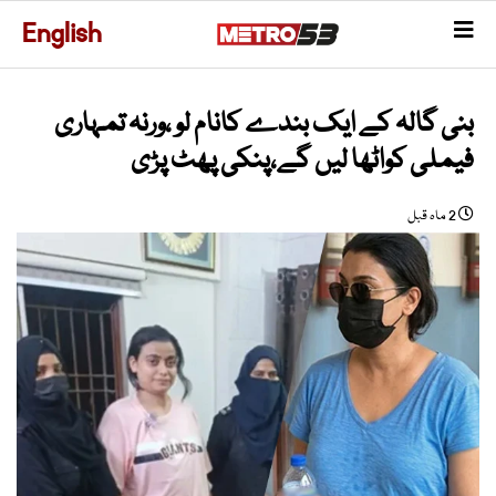
English
بنی گالہ کے ایک بندے کانام لو ،ورنہ تمہاری
فیملی کواٹھا لیں گے،پنکی پھٹ پڑی
2 ماہ قبل