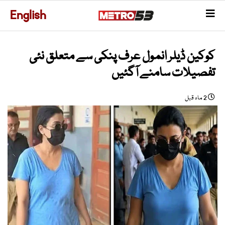
English
کوکین ڈیلر انمول عرف پنکی سے متعلق نئی
تفصیلات سامنے آگئیں
2 ماہ قبل