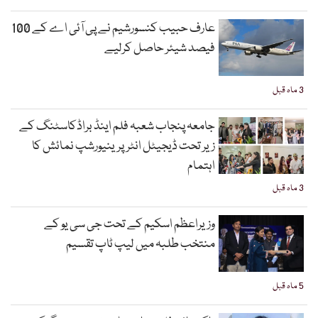
عارف حبیب کنسورشیم نے پی آئی اے کے 100
فیصد شیئر حاصل کرلیے
3 ماہ قبل
جامعہ پنجاب شعبہ فلم اینڈ براڈکاسٹنگ کے
زیر تحت ڈیجیٹل انٹرپرینیورشپ نمائش کا
اہتمام
3 ماہ قبل
وزیراعظم اسکیم کے تحت جی سی یو کے
منتخب طلبہ میں لیپ ٹاپ تقسیم
5 ماہ قبل