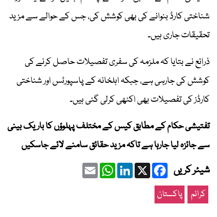
شناختی کارڈ بنوانے کی بھی کوشش کی، جس کے حوالے سے مزید
تحقیقات جاری ہیں۔
ذرائع نے بتایا کہ ملزمہ کی سفری تفصیلات حاصل کرنے کی
کوشش کی جارہی ہے، جبکہ اہلخانہ کے پاسپورٹس اور شناختی
کارڈز کی تفصیلات بھی اکٹھی کرلی گئی ہیں۔
تفتیشی حکام کے مطابق کیس کے مختلف پہلوؤں کا باریک بینی
سے جائزہ لیا جارہا ہے تاکہ مزید حقائق سامنے لائے جاسکیں
Email
WhatsApp
LinkedIn
Facebook
X
شیئر کریں
کرائم
پاکستان