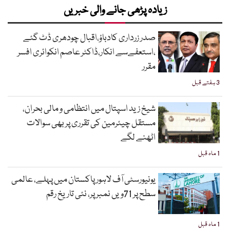
زیادہ پڑھی جانے والی خبریں
صدر زرداری کادباؤ،اقبال چودھری ڈٹ گئے
،استعفےسے انکار،ڈاکٹر عاصم انکوائری افسر
مقرر
3 ہفتے قبل
شیخ زید اسپتال میں انتظامی و مالی بحران،
مستقل چیئرمین کی تقرری پر بھی سوالات
اٹھنے لگے
1 ماہ قبل
یونیورسٹی آف لاہور پاکستان میں پہلے، عالمی
سطح پر 71ویں نمبر پر، نئی تاریخ رقم
1 ماہ قبل