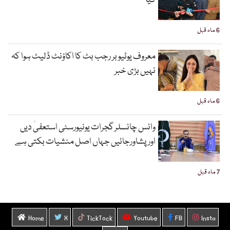
گیا
6 ماہ قبل
معروف یوٹیوبر رجب بٹ کا اکاؤنٹ ڈلیٹ ہوا کہ
نہیں بڑی خبر
6 ماہ قبل
وائس چانسلر گجرات یونیورسٹی استعفیٰ دیں
اورپشاورجائیں جہاں اصل منشیات بکتی ہے
7 ماہ قبل
Home
X
TickTock
Youtube
FB
Insta