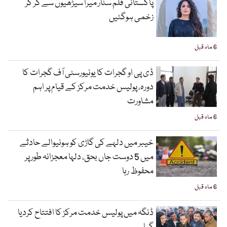
پاکستانی فلم سٹار میرا سیڑھیوں سے گر کر
زخمی ہوگئیں
6 ماہ قبل
ڈی پی او گجرات کا یونیورسٹی آف گجرات کا
دورہ، پولیس خدمت مرکز کے قیام پر اہم
مشاورت
6 ماہ قبل
خیبر میں دلہے کی گاڑی کو ہونیوالے حادثے
میں 5 دوست جاں بحق، دلہا معجزانہ طور پر
محفوظ رہا
6 ماہ قبل
ڈنگہ میں پولیس خدمت مرکز کا افتتاح کردیا