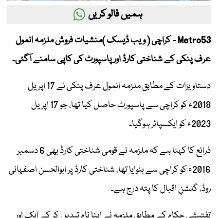
ہمیں فالو کریں
Metro53 - کراچی ( ویب ڈیسک )منشیات فروش ملزمہ انمول
عرف پنکی کے شناختی کارڈ اور پاسپورٹ کی کاپی سامنے آگئی۔
دستاویزات کے مطابق ملزمہ انمول عرف پنکی نے 17 اپریل
2018ء کو کراچی سے پاسپورٹ حاصل کیا تھا، جو 17 اپریل
2023ء کو ایکسپائر ہوگیا۔
ذرائع کا کہنا ہے کہ ملزمہ نے قومی شناختی کارڈ بھی 6 دسمبر
2016ء کو کراچی سے بنوایا تھا، شناختی کارڈ پر ابوالحسن اصفہانی
روڈ، گلشنِ اقبال کا پتہ درج ہے۔
تفتیشی حکام کے مطابق ملزمہ نے اپنا نام تبدیل کر کے ایک اور