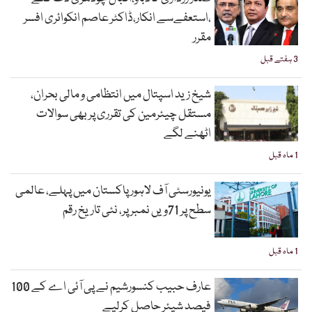
،استعفےسے انکار،ڈاکٹر عاصم انکوائری افسر
مقرر
3 ہفتے قبل
شیخ زید اسپتال میں انتظامی و مالی بحران،
مستقل چیئرمین کی تقرری پر بھی سوالات
اٹھنے لگے
1 ماہ قبل
یونیورسٹی آف لاہور پاکستان میں پہلے، عالمی
سطح پر 71ویں نمبر پر، نئی تاریخ رقم
1 ماہ قبل
عارف حبیب کنسورشیم نے پی آئی اے کے 100
فیصد شیئر حاصل کرلیے