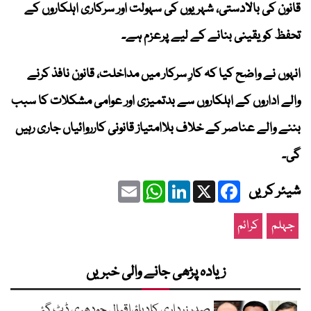
قانون کی بالادستی، شہریوں کی سہولت اور سرکاری اہلکاروں کے
تحفظ کو یقینی بنانے کے لیے پرعزم ہے۔
انہوں نے واضح کیا کہ کارِ سرکار میں مداخلت، قانون نافذ کرنے
والے اداروں کے اہلکاروں سے بدتمیزی اور عوامی مشکلات کا سبب
بننے والے عناصر کے خلاف بلاامتیاز قانونی کارروائیاں جاری رہیں
گی۔
Email
WhatsApp
LinkedIn
Facebook
X
شیئر کریں
جہلم
کرائم
زیادہ پڑھی جانے والی خبریں
صدر زرداری کادباؤ،اقبال چودھری ڈٹ گئے