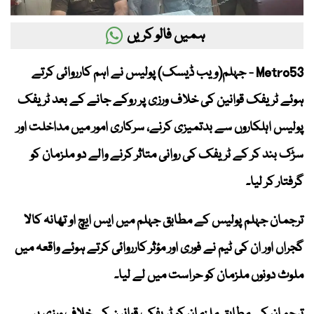
ہمیں فالو کریں
Metro53 - جہلم(ویب ڈیسک) پولیس نے اہم کارروائی کرتے
ہوئے ٹریفک قوانین کی خلاف ورزی پر روکے جانے کے بعد ٹریفک
پولیس اہلکاروں سے بدتمیزی کرنے، سرکاری امور میں مداخلت اور
سڑک بند کر کے ٹریفک کی روانی متاثر کرنے والے دو ملزمان کو
گرفتار کر لیا۔
ترجمان جہلم پولیس کے مطابق جہلم میں ایس ایچ او تھانہ کالا
گجراں اور ان کی ٹیم نے فوری اور مؤثر کارروائی کرتے ہوئے واقعہ میں
ملوث دونوں ملزمان کو حراست میں لے لیا۔
ترجمان کے مطابق ملزمان کو ٹریفک قوانین کی خلاف ورزی پر