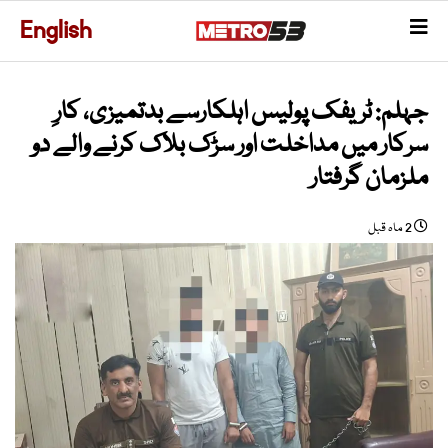
English
جہلم: ٹریفک پولیس اہلکارسے بدتمیزی، کارِ
سرکار میں مداخلت اور سڑک بلاک کرنے والے دو
ملزمان گرفتار
2 ماہ قبل