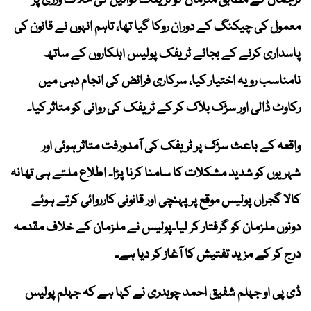
معمول کی چیکنگ کے دوران روکا گیا تھا، تاہم انہوں نے قانون کی
پاسداری کرنے کے بجائے ٹریفک پولیس اہلکاروں کے ساتھ
نامناسب رویہ اختیار کیا، سرکاری فرائض کی انجام دہی میں
رکاوٹ ڈالی اور سڑک بلاک کر کے ٹریفک کی روانی کو متاثر کیا۔
واقعہ کے باعث سڑک پر ٹریفک کی آمدورفت متاثر ہوئی اور
شہریوں کو شدید مشکلات کا سامنا کرنا پڑا۔ اطلاع ملتے ہی تھانہ
کالا گجراں پولیس موقع پر پہنچی اور قانونی کارروائی کرتے ہوئے
دونوں ملزمان کو گرفتار کر لیا۔پولیس نے ملزمان کے خلاف مقدمہ
درج کر کے مزید تفتیش کا آغاز کر دیا ہے۔
ڈی پی او جہلم شفیق احمد چوہدری نے کہا ہے کہ جہلم پولیس