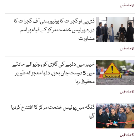
6 ماہ قبل
ڈی پی او گجرات کا یونیورسٹی آف گجرات کا
دورہ، پولیس خدمت مرکز کے قیام پر اہم
مشاورت
6 ماہ قبل
خیبر میں دلہے کی گاڑی کو ہونیوالے حادثے
میں 5 دوست جاں بحق، دلہا معجزانہ طور پر
محفوظ رہا
6 ماہ قبل
ڈنگہ میں پولیس خدمت مرکز کا افتتاح کردیا
گیا
6 ماہ قبل