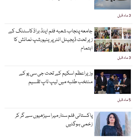
3 ماہ قبل
جامعہ پنجاب شعبہ فلم اینڈ براڈکاسٹنگ کے
زیر تحت ڈیجیٹل انٹرپرینیورشپ نمائش کا
اہتمام
3 ماہ قبل
وزیراعظم اسکیم کے تحت جی سی یو کے
منتخب طلبہ میں لیپ ٹاپ تقسیم
5 ماہ قبل
پاکستانی فلم سٹار میرا سیڑھیوں سے گر کر
زخمی ہوگئیں