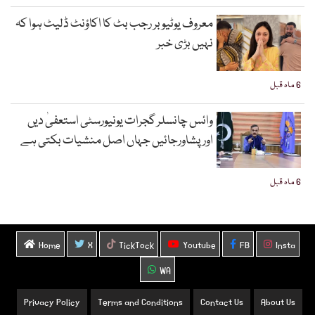
معروف یوٹیوبر رجب بٹ کا اکاؤنٹ ڈلیٹ ہوا کہ
نہیں بڑی خبر
6 ماہ قبل
وائس چانسلر گجرات یونیورسٹی استعفیٰ دیں
اورپشاورجائیں جہاں اصل منشیات بکتی ہے
6 ماہ قبل
Home
X
TickTock
Youtube
FB
Insta
WA
Privacy Policy
Terms and Conditions
Contact Us
About Us