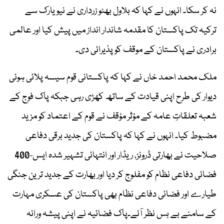
نہ کر سکا۔ انہوں نے کہا کہ بلاول بھٹو زرداری نے نیویارک سے
ترکیہ تک پاکستان کا مقدمہ شاندار انداز میں پیش کیا اور عالمی
برادری نے پاکستان کے موقف کو پذیرائی دی۔
ملک محمد احمد خاں نے کہا کہ پاکستانی قوم سیسہ پلائی ہوئی
دیوار کی طرح اپنی قیادت کے ساتھ کھڑی رہی جبکہ پاک فوج کے
شعبہ تعلقاتِ عامہ کے مؤثر مؤقف نے قوم کے اعتماد کو مزید
مضبوط کیا۔ انہوں نے کہا کہ پاکستان کی جدید برقی دفاعی
صلاحیت نے بھارتی ڈرونز، ریڈار اور انتہائی تشہیر شدہ ایس-400
فضائی دفاعی نظام کو مفلوج کر دیا اور بھارت کے جدید ترین جنگی
طیارے اور فضائی دفاعی نظام بھی پاکستان کی عسکری مہارت
کے سامنے بے بس نظر آئے۔پاک فضائیہ نے اپنی پیشہ ورانہ