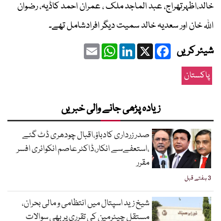
خالد،اظہرتھراج، عبد الماجد ملک ، عمران احمد کاڈیہ، رضوان
اللہ خان اور سعدیہ خالد سمیت دیگر افرادشامل تھے۔
Email
WhatsApp
LinkedIn
Facebook
X
شیئر کریں
پاکستان
زیادہ پڑھی جانے والی خبریں
صدر زرداری کادباؤ،اقبال چودھری ڈٹ گئے
،استعفےسے انکار،ڈاکٹر عاصم انکوائری افسر
مقرر
3 ہفتے قبل
شیخ زید اسپتال میں انتظامی و مالی بحران،
مستقل چیئرمین کی تقرری پر بھی سوالات