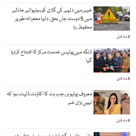
خیبر میں دلہے کی گاڑی کو ہونیوالے حادثے
میں 5 دوست جاں بحق، دلہا معجزانہ طور پر
محفوظ رہا
6 ماہ قبل
ڈنگہ میں پولیس خدمت مرکز کا افتتاح کردیا
گیا
6 ماہ قبل
معروف یوٹیوبر رجب بٹ کا اکاؤنٹ ڈلیٹ ہوا کہ
نہیں بڑی خبر
6 ماہ قبل