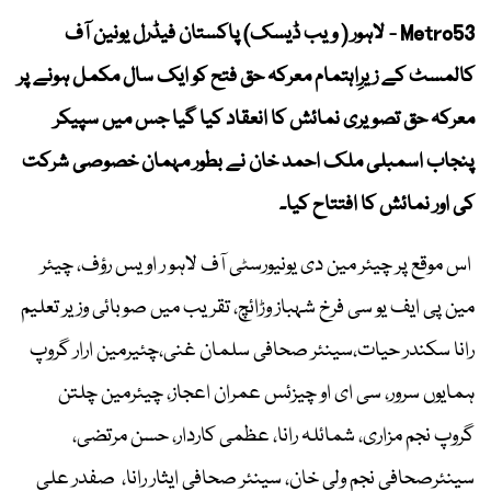
Metro53 - لاہور ( ویب ڈیسک) پاکستان فیڈرل یونین آف
کالمسٹ کے زیرِاہتمام معرکہ حق فتح کو ایک سال مکمل ہونے پر
معرکہ حق تصویری نمائش کا انعقاد کیا گیا جس میں سپیکر
پنجاب اسمبلی ملک احمد خان نے بطور مہمان خصوصی شرکت
کی اور نمائش کا افتتاح کیا۔
اس موقع پر چیئر مین دی یونیورسٹی آف لاہو ر اویس رؤف، چیئر
مین پی ایف یو سی فرخ شہباز وڑائچ، تقریب میں صوبائی وزیر تعلیم
رانا سکندر حیات،سینئر صحافی سلمان غنی،چئیرمین ارار گروپ
ہمایوں سرور، سی ای او چیزئس عمران اعجاز، چیئرمین چلتن
گروپ نجم مزاری، شمائلہ رانا، عظمی کاردار، حسن مرتضی،
سینئرصحافی نجم ولی خان، سینئر صحافی ایثار رانا، صفدر علی