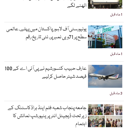
اٹھنے لگے
1 ماہ قبل
یونیورسٹی آف لاہور پاکستان میں پہلے، عالمی
سطح پر 71ویں نمبر پر، نئی تاریخ رقم
1 ماہ قبل
عارف حبیب کنسورشیم نے پی آئی اے کے 100
فیصد شیئر حاصل کرلیے
3 ماہ قبل
جامعہ پنجاب شعبہ فلم اینڈ براڈکاسٹنگ کے
زیر تحت ڈیجیٹل انٹرپرینیورشپ نمائش کا
اہتمام