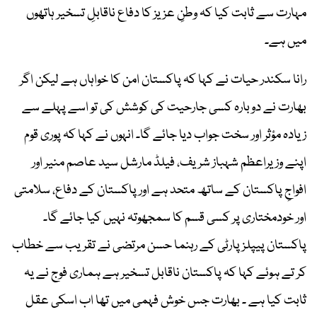
مہارت سے ثابت کیا کہ وطنِ عزیز کا دفاع ناقابلِ تسخیر ہاتھوں
میں ہے۔
رانا سکندر حیات نے کہا کہ پاکستان امن کا خواہاں ہے لیکن اگر
بھارت نے دوبارہ کسی جارحیت کی کوشش کی تو اسے پہلے سے
زیادہ مؤثر اور سخت جواب دیا جائے گا۔ انہوں نے کہا کہ پوری قوم
اپنے وزیراعظم شہباز شریف، فیلڈ مارشل سید عاصم منیر اور
افواجِ پاکستان کے ساتھ متحد ہے اور پاکستان کے دفاع، سلامتی
اور خودمختاری پر کسی قسم کا سمجھوتہ نہیں کیا جائے گا۔
پاکستان پیپلز پارٹی کے رہنما حسن مرتضی نے تقریب سے خطاب
کر تے ہوئے کہا کہ پاکستان ناقابل تسخیر ہے ہماری فوج نے یہ
ثابت کیا ہے ۔ بھارت جس خوش فہمی میں تھا اب اسکی عقل