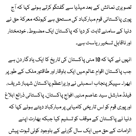
تصویری نمائش کے بعد میڈیا سے گفتگو کرتے ہوئے کہا کہ آج
پوری پاکستانی قوم مبارکباد کی مستحق ہے کیونکہ معرکۂ حق نے
دنیا کے سامنے ثابت کر دیا کہ پاکستان ایک مضبوط، خودمختار
اور ناقابلِ تسخیر ریاست ہے۔
انہوں نے کہا کہ 10 مئی پاکستان کی تاریخ کا ایک یادگار دن ہے
جب پاکستان اقوامِ عالم میں ایک باوقار اور طاقتور ملک کے طور پر
ابھرا۔ سپیکر پنجاب اسمبلی نے وزیراعظم پاکستان شہباز شریف،
فیلڈ مارشل سید عاصم منیر، افواجِ پاکستان، پاکستانی ذرائع ابلاغ
اور پوری قوم کو اس تاریخی کامیابی پر مبارکباد دیتے ہوئے کہا کہ
دنیا نے پاکستان کے موقف کو تسلیم کیا جبکہ بھارت اپنے
الزامات کے حق میں ایک سال گزرنے کے باوجود کوئی ثبوت پیش