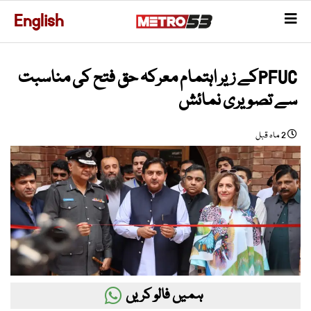
English
PFUCکے زیر اہتمام معرکہ حق فتح کی مناسبت
سے تصویری نمائش
2 ماہ قبل
ہمیں فالو کریں