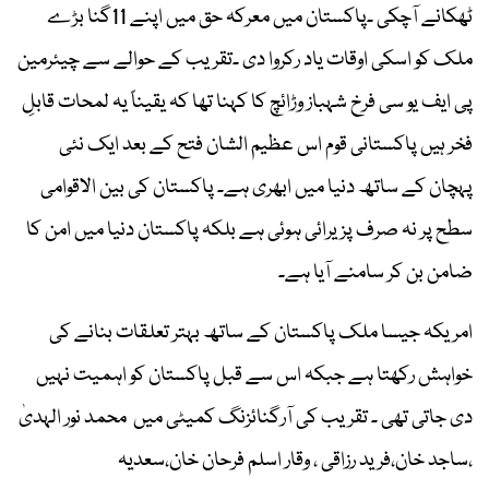
ٹھکانے آچکی ۔پاکستان میں معرکہ حق میں اپنے 11گنا بڑے
ملک کو اسکی اوقات یاد رکروا دی ۔تقریب کے حوالے سے چیئرمین
پی ایف یو سی فرخ شہباز وڑائچ کا کہنا تھا کہ یقیناً یہ لمحات قابلِ
فخر ہیں پاکستانی قوم اس عظیم الشان فتح کے بعد ایک نئی
پہچان کے ساتھ دنیا میں ابھری ہے۔ پاکستان کی بین الاقوامی
سطح پر نہ صرف پزیرائی ہوئی ہے بلکہ پاکستان دنیا میں امن کا
ضامن بن کر سامنے آیا ہے۔
امریکہ جیسا ملک پاکستان کے ساتھ بہتر تعلقات بنانے کی
خواہش رکھتا ہے جبکہ اس سے قبل پاکستان کو اہمیت نہیں
دی جاتی تھی ۔ تقریب کی آرگنائزنگ کمیٹی میں محمد نور الہدیٰ
،ساجد خان،فرید رزاقی ، وقار اسلم فرحان خان،سعدیہ