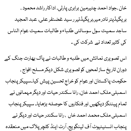
خان ،جواد احمد چئیرمین برابری پارٹی، اداکار راشد محمود ،
بریگیڈیئر نادر میر،بریگیڈئیر ر سید غضنفر علی، عبد المجید
ساجد سمیت سول سوسائٹی طلباء و طالبات سمیت عوام الناس
کی کثیر تعداد نے شرکت کی ۔
اس تصویری نمائش میں طلبہ و طالبات نے پاک بھارت جنگ کے
دوران تاریخ ساز لمحوں کو تصویری شکل دیکر مسلح افواج ،
حکومت پاکستان اور عوام کو خراجِ تحسین پیش کیا۔سپیکر پنجاب
اسمبلی ملک احمد خان، رانا سکندر حیات اور دیگر مہمانوں نے
تمام پینٹگز دیکھیں اور فنکاروں کا حوصلہ بڑھایا۔ سپیکر پنجاب
اسمبلی ملک محمد احمد خاں ، رانا سکندر حیات اور دیگر نے
پنجاب انسٹیٹیوٹ آف لینگویج، آرٹ اینڈ کلچرپلاک میں منعقدہ