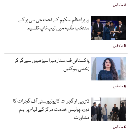
3 ماہ قبل
وزیراعظم اسکیم کے تحت جی سی یو کے
منتخب طلبہ میں لیپ ٹاپ تقسیم
5 ماہ قبل
پاکستانی فلم سٹار میرا سیڑھیوں سے گر کر
زخمی ہوگئیں
6 ماہ قبل
ڈی پی او گجرات کا یونیورسٹی آف گجرات کا
دورہ، پولیس خدمت مرکز کے قیام پر اہم
مشاورت
6 ماہ قبل