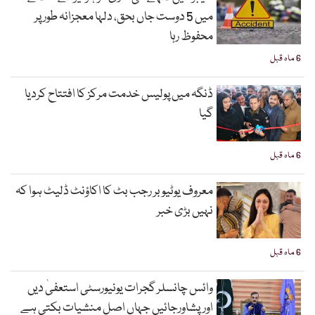
میں 5 دوست جاں بحق، دلہا معجزانہ طور پر
محفوظ رہا
6 ماہ قبل
ڈنگہ میں پولیس خدمت مرکز کا افتتاح کردیا
گیا
6 ماہ قبل
معروف یوٹیوبر رجب بٹ کا اکاؤنٹ ڈلیٹ ہوا کہ
نہیں بڑی خبر
6 ماہ قبل
وائس چانسلر گجرات یونیورسٹی استعفیٰ دیں
اورپشاورجائیں جہاں اصل منشیات بکتی ہے