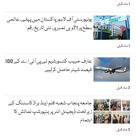
1 ماہ قبل
یونیورسٹی آف لاہور پاکستان میں پہلے، عالمی
سطح پر 71ویں نمبر پر، نئی تاریخ رقم
1 ماہ قبل
عارف حبیب کنسورشیم نے پی آئی اے کے 100
فیصد شیئر حاصل کرلیے
3 ماہ قبل
جامعہ پنجاب شعبہ فلم اینڈ براڈکاسٹنگ کے
زیر تحت ڈیجیٹل انٹرپرینیورشپ نمائش کا
اہتمام
3 ماہ قبل