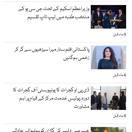
وزیراعظم اسکیم کے تحت جی سی یو کے
منتخب طلبہ میں لیپ ٹاپ تقسیم
5 ماہ قبل
پاکستانی فلم سٹار میرا سیڑھیوں سے گر کر
زخمی ہوگئیں
6 ماہ قبل
ڈی پی او گجرات کا یونیورسٹی آف گجرات کا
دورہ، پولیس خدمت مرکز کے قیام پر اہم
مشاورت
6 ماہ قبل
خیبر میں دلہے کی گاڑی کو ہونیوالے حادثے