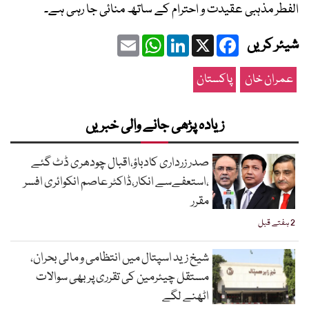
الفطر مذہبی عقیدت و احترام کے ساتھ منائی جا رہی ہے۔
Email
WhatsApp
LinkedIn
Facebook
X
شیئر کریں
عمران خان
پاکستان
زیادہ پڑھی جانے والی خبریں
صدر زرداری کادباؤ،اقبال چودھری ڈٹ گئے
،استعفےسے انکار،ڈاکٹر عاصم انکوائری افسر
مقرر
2 ہفتے قبل
شیخ زید اسپتال میں انتظامی و مالی بحران،
مستقل چیئرمین کی تقرری پر بھی سوالات
اٹھنے لگے