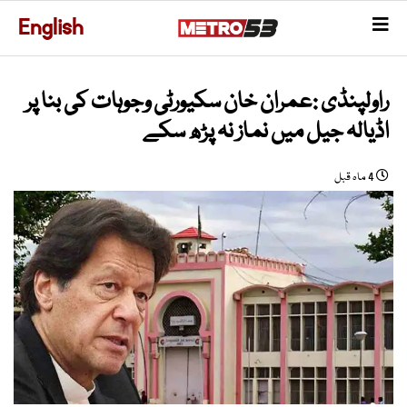
English
راولپنڈی :عمران خان سکیورٹی وجوہات کی بنا پر
اڈیالہ جیل میں نماز نہ پڑھ سکے
4 ماہ قبل