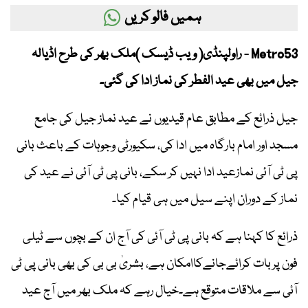
ہمیں فالو کریں
Metro53 - راولپنڈی( ویب ڈیسک )ملک بھر کی طرح اڈیالہ
جیل میں بھی عید الفطر کی نماز ادا کی گئی۔
جیل ذرائع کے مطابق عام قیدیوں نے عید نماز جیل کی جامع
مسجد اور امام بارگاہ میں ادا کی، سکیورٹی وجوہات کے باعث بانی
پی ٹی آئی نمازعید ادا نہیں کر سکے، بانی پی ٹی آئی نے عید کی
نماز کے دوران اپنے سیل میں ہی قیام کیا۔
ذرائع کا کہنا ہے کہ بانی پی ٹی آئی کی آج ان کے بچوں سے ٹیلی
فون پربات کرائےجانےکاامکان ہے، بشریٰ بی بی کی بھی بانی پی ٹی
آئی سے ملاقات متوقع ہے۔خیال رہے کہ ملک بھر میں آج عید