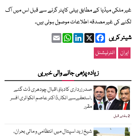
غیر ملکی میڈیا کے مطابق ہیلی کاپٹر گرنے سے قبل اس میں آگ
لگنے کی غیر مصدقہ اطلاعات موصول ہوئی ہیں۔
Email
WhatsApp
LinkedIn
Facebook
X
شیئر کریں
ایران
انٹرنیشنل
زیادہ پڑھی جانے والی خبریں
صدر زرداری کادباؤ،اقبال چودھری ڈٹ گئے
،استعفےسے انکار،ڈاکٹر عاصم انکوائری افسر
مقرر
2 ہفتے قبل
شیخ زید اسپتال میں انتظامی و مالی بحران،