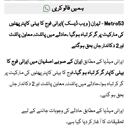
ہمیں فالو کریں
Metro53 - تہران ( ویب ڈیسک )ایرانی فوج کا ہیلی کاپٹر پھلوں
کی مارکیٹ پر گر کر تباہ ہوگیا ،حادثے میں پائلٹ، معاون پائلٹ
اور 2 دکاندار جاں بحق ہوگئے
ایرانی میڈیا کے مطابق
ایران کے صوبے اصفہان میں ایرانی فوج کا
ہیلی کاپٹر گر کر تباہ ہو گیا۔
فوج کا ہیلی کاپٹر پھلوں کی مارکیٹ پر
گر کر تباہ ہوا۔حادثے میں پائلٹ، معاون پائلٹ اور 2 دکاندار جاں
بحق ہو گئے۔
ایرانی میڈیا کے مطابق حادثے کی وجوہات جاننے کے لیے
تحقیقات کا آغاز کر دیا گیا ہے۔