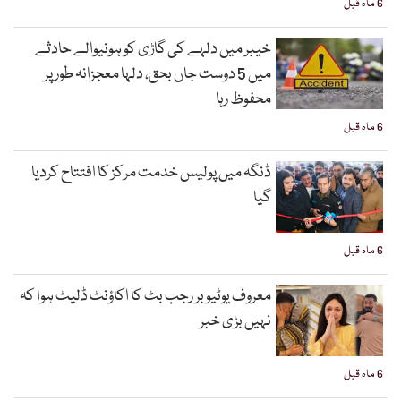
6 ماہ قبل
خیبر میں دلہے کی گاڑی کو ہونیوالے حادثے
میں 5 دوست جاں بحق، دلہا معجزانہ طور پر
محفوظ رہا
6 ماہ قبل
ڈنگہ میں پولیس خدمت مرکز کا افتتاح کردیا
گیا
6 ماہ قبل
معروف یوٹیوبر رجب بٹ کا اکاؤنٹ ڈلیٹ ہوا کہ
نہیں بڑی خبر
6 ماہ قبل