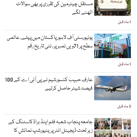
مستقل چیئرمین کی تقرری پر بھی سوالات
اٹھنے لگے
1 ماہ قبل
یونیورسٹی آف لاہور پاکستان میں پہلے، عالمی
سطح پر 71ویں نمبر پر، نئی تاریخ رقم
1 ماہ قبل
عارف حبیب کنسورشیم نے پی آئی اے کے 100
فیصد شیئر حاصل کرلیے
3 ماہ قبل
جامعہ پنجاب شعبہ فلم اینڈ براڈکاسٹنگ کے
زیر تحت ڈیجیٹل انٹرپرینیورشپ نمائش کا