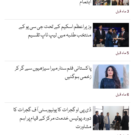
اہتمام
3 ماہ قبل
وزیراعظم اسکیم کے تحت جی سی یو کے
منتخب طلبہ میں لیپ ٹاپ تقسیم
5 ماہ قبل
پاکستانی فلم سٹار میرا سیڑھیوں سے گر کر
زخمی ہوگئیں
6 ماہ قبل
ڈی پی او گجرات کا یونیورسٹی آف گجرات کا
دورہ، پولیس خدمت مرکز کے قیام پر اہم
مشاورت