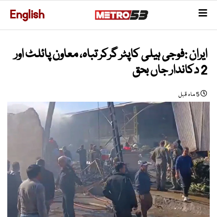
English
ایران :فوجی ہیلی کاپٹر گرکر تباہ، معاون پائلٹ اور
2 دکاندار جاں بحق
5 ماہ قبل