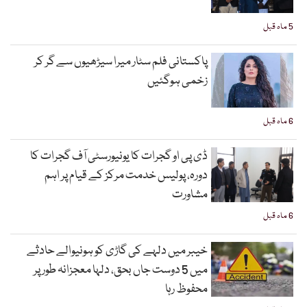
5 ماہ قبل
پاکستانی فلم سٹار میرا سیڑھیوں سے گر کر
زخمی ہوگئیں
6 ماہ قبل
ڈی پی او گجرات کا یونیورسٹی آف گجرات کا
دورہ، پولیس خدمت مرکز کے قیام پر اہم
مشاورت
6 ماہ قبل
خیبر میں دلہے کی گاڑی کو ہونیوالے حادثے
میں 5 دوست جاں بحق، دلہا معجزانہ طور پر
محفوظ رہا