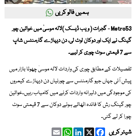
ہمیں فالو کریں
Metro53 - گجرات ( ویب ڈیسک )لالہ موسیٰ میں خواتین چور
گینگ نے ایک اور دوکان لوٹ لی، دن دیہاڑے گارمنٹس شاپ
سے 7 قیمتی سوٹ چوری کر لیے۔
تفصیلات کے مطابق چوری کی واردات لالہ موسیٰ چھوٹا بازار میں
پیش آئی جہاں جیو گارمنٹس سے چورنیاں دن دیہاڑے کیمروں
کی موجودگی میں دلیرانہ واردات کرنے میں کامیاب رہیں۔خواتین
چور گینگ رش کا فائدہ اٹھاتے ہوئے دوکان سے 7 قیمتی سوٹ
چورا کر لے گئی۔
Email
WhatsApp
LinkedIn
Facebook
X
شیئر کریں