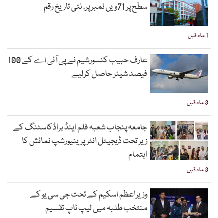
سطح پر 71ویں نمبر پر، نئی تاریخ رقم
1 ماہ قبل
عارف حبیب کنسورشیم نے پی آئی اے کے 100
فیصد شیئر حاصل کرلیے
3 ماہ قبل
جامعہ پنجاب شعبہ فلم اینڈ براڈکاسٹنگ کے
زیر تحت ڈیجیٹل انٹرپرینیورشپ نمائش کا
اہتمام
3 ماہ قبل
وزیراعظم اسکیم کے تحت جی سی یو کے
منتخب طلبہ میں لیپ ٹاپ تقسیم