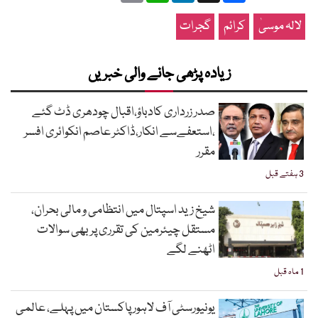
لالہ موسیٰ
کرائم
گجرات
زیادہ پڑھی جانے والی خبریں
صدر زرداری کادباؤ،اقبال چودھری ڈٹ گئے
،استعفےسے انکار،ڈاکٹر عاصم انکوائری افسر
مقرر
3 ہفتے قبل
شیخ زید اسپتال میں انتظامی و مالی بحران،
مستقل چیئرمین کی تقرری پر بھی سوالات
اٹھنے لگے
1 ماہ قبل
یونیورسٹی آف لاہور پاکستان میں پہلے، عالمی