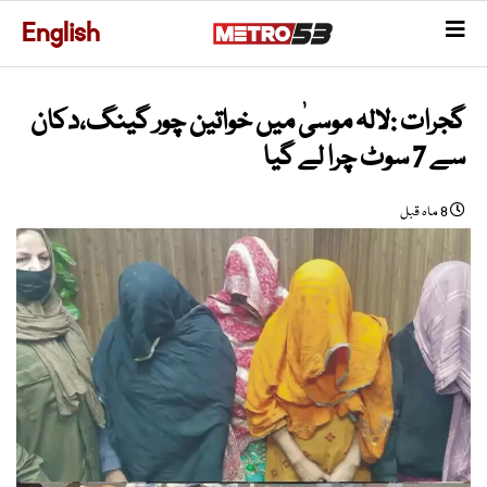
English
گجرات :لالہ موسیٰ میں خواتین چور گینگ،دکان
سے 7 سوٹ چرا لے گیا
8 ماہ قبل