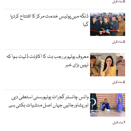
6 ماہ قبل
ڈنگہ میں پولیس خدمت مرکز کا افتتاح کردیا
گیا
6 ماہ قبل
معروف یوٹیوبر رجب بٹ کا اکاؤنٹ ڈلیٹ ہوا کہ
نہیں بڑی خبر
6 ماہ قبل
وائس چانسلر گجرات یونیورسٹی استعفیٰ دیں
اورپشاورجائیں جہاں اصل منشیات بکتی ہے
7 ماہ قبل