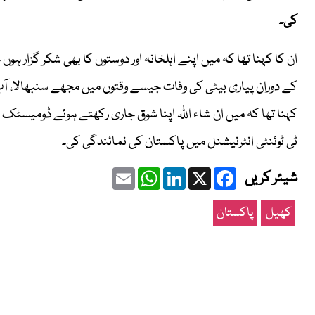
کی۔
ان کا کہنا تھا کہ میں اپنے اہلخانہ اور دوستوں کا بھی شکر گزار
کے دوران پیاری بیٹی کی وفات جیسے وقتوں میں مجھے سنبھالا
ٹی ٹوئنٹی انٹرنیشنل میں پاکستان کی نمائندگی کی۔
Email
WhatsApp
LinkedIn
Facebook
X
شیئر کریں
کھیل
پاکستان