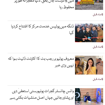
میں 5 دوست جاں بحق، دلہا معجزانہ طور پر
محفوظ رہا
6 ماہ قبل
ڈنگہ میں پولیس خدمت مرکز کا افتتاح کردیا
گیا
6 ماہ قبل
معروف یوٹیوبر رجب بٹ کا اکاؤنٹ ڈلیٹ ہوا کہ
نہیں بڑی خبر
6 ماہ قبل
وائس چانسلر گجرات یونیورسٹی استعفیٰ دیں
اورپشاورجائیں جہاں اصل منشیات بکتی ہے