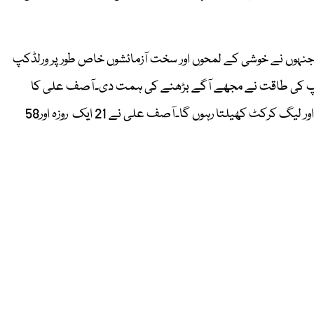
 ہوں جنہوں نے خوشی کے لمحوں اور سخت آزمائشوں خاص طور پر ورلڈکپ
، آپ کی طاقت نے مجھے آگے بڑھنے کی ہمت دی۔آصف علی کا
کہنا تھا کہ میں ان شاء اللہ اپنا شوق جاری رکھتے ہوئے ڈومیسٹک اور لیگ کرکٹ کھیلتا رہوں گا۔آصف علی نے 21 ایک روزہ اور58