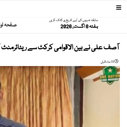
سابقہ خبروں کے لیے تاریخ پر کلک کریں
صفحہ او
ہفتہ 8 اگست, 2026
آصف علی نے بین الاقوامی کرکٹ سے ریٹائرمنٹ کا
11 ماہ قبل