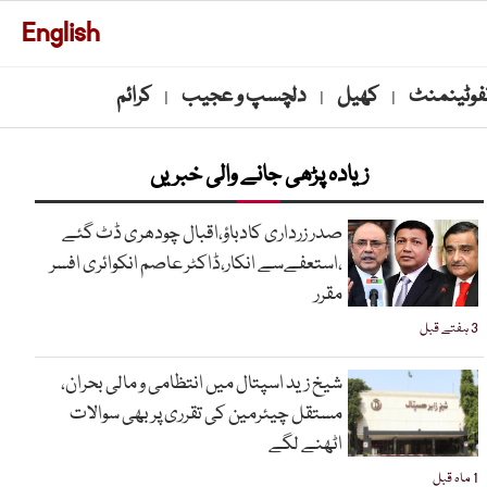
English
نفوٹینمنٹ
کھیل
دلچسپ و عجیب
کرائم
|
|
|
زیادہ پڑھی جانے والی خبریں
صدر زرداری کادباؤ،اقبال چودھری ڈٹ گئے
،استعفےسے انکار،ڈاکٹر عاصم انکوائری افسر
مقرر
3 ہفتے قبل
شیخ زید اسپتال میں انتظامی و مالی بحران،
مستقل چیئرمین کی تقرری پر بھی سوالات
اٹھنے لگے
1 ماہ قبل