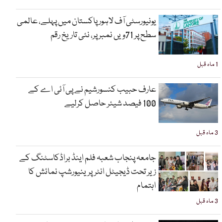
یونیورسٹی آف لاہور پاکستان میں پہلے، عالمی
سطح پر 71ویں نمبر پر، نئی تاریخ رقم
1 ماہ قبل
عارف حبیب کنسورشیم نے پی آئی اے کے
100 فیصد شیئر حاصل کرلیے
3 ماہ قبل
جامعہ پنجاب شعبہ فلم اینڈ براڈکاسٹنگ کے
زیر تحت ڈیجیٹل انٹرپرینیورشپ نمائش کا
اہتمام
3 ماہ قبل