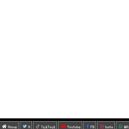
Home
X
TickTock
Youtube
FB
Insta
WA