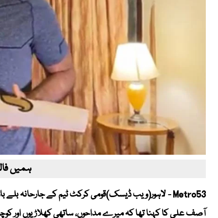
ہمیں فالو
Metro53 - لاہور(ویب ڈیسک)قومی کرکٹ ٹیم کے جارحانہ بلے
آصف علی کا کہنا تھا کہ میرے مداحوں، ساتھی کھلاڑیوں اور کوچ