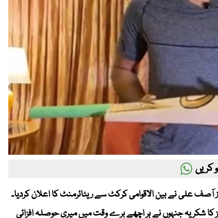
 کریں
 باز آصف علی نے بین الاقوامی کرکٹ سے ریٹائرمنٹ کا اعلان کردیا۔
ز کا شکریہ جنہوں نے ہر اچھے برے وقت میں میری حوصلہ افزائی