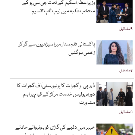
وزیراعظم اسکیم کے تحت جی سی یو کے
منتخب طلبہ میں لیپ ٹاپ تقسیم
5 ماہ قبل
پاکستانی فلم سٹار میرا سیڑھیوں سے گر کر
زخمی ہوگئیں
6 ماہ قبل
ڈی پی او گجرات کا یونیورسٹی آف گجرات کا
دورہ، پولیس خدمت مرکز کے قیام پر اہم
مشاورت
6 ماہ قبل
خیبر میں دلہے کی گاڑی کو ہونیوالے حادثے