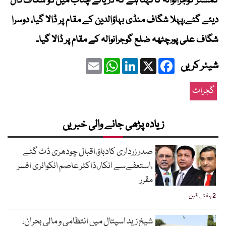
کمشنر گوجرانوالہ کاکہنا ہے کہ دریائے چناب میں دو شگاف ڈال
دیئے گئے،پہلا شگاف منڈی بہاؤالدین کے مقام پر ڈالا گیا، دوسرا
شگاف علی پورچٹھہ ضلع گوجرانوالہ کے مقام پر ڈالا گیا۔
Email
WhatsApp
LinkedIn
Facebook
X
شیئر کریں
گجرات
زیادہ پڑھی جانے والی خبریں
صدر زرداری کادباؤ،اقبال چودھری ڈٹ گئے
،استعفےسے انکار،ڈاکٹر عاصم انکوائری افسر
مقرر
2 ہفتے قبل
شیخ زید اسپتال میں انتظامی و مالی بحران،