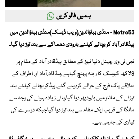
ہمیں فالو کریں
Metro53 - منڈی بہاؤالدین(ویب ڈیسک)منڈی بہاؤالدین میں
ہیڈقادر آباد کو بچانے کیلئے بارودی دھماکے سے بند توڑ دیا گیا۔
نجی ٹی وی چینل دنیا نیوز کے مطابق ہیڈقادر آباد کے مقام پر
9لاکھ کیوسک کا ریلہ پہنچ گیاہے،ہیڈقادرآباد اور اطراف کے
علاقے پاک فوج کے حوالے کردیئے گئے،ہیڈکو بچانے کیلئے بند
توڑنے کے مائنز میں بارودبھر دیا گیا،پانی زیادہ ہونے کی وجہ سے
مانگا کے قریب ایک مقام سے بند توڑ دیا گیاجبکہ دوسرے کی
تیاری کی جارہی ہے۔