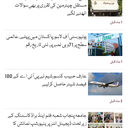
مستقل چیئرمین کی تقرری پر بھی سوالات
اٹھنے لگے
1 ماہ قبل
یونیورسٹی آف لاہور پاکستان میں پہلے، عالمی
سطح پر 71ویں نمبر پر، نئی تاریخ رقم
1 ماہ قبل
عارف حبیب کنسورشیم نے پی آئی اے کے 100
فیصد شیئر حاصل کرلیے
3 ماہ قبل
جامعہ پنجاب شعبہ فلم اینڈ براڈکاسٹنگ کے
زیر تحت ڈیجیٹل انٹرپرینیورشپ نمائش کا