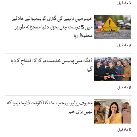
6 ماہ قبل
خیبر میں دلہے کی گاڑی کو ہونیوالے حادثے
میں 5 دوست جاں بحق، دلہا معجزانہ طور پر
محفوظ رہا
6 ماہ قبل
ڈنگہ میں پولیس خدمت مرکز کا افتتاح کردیا
گیا
6 ماہ قبل
معروف یوٹیوبر رجب بٹ کا اکاؤنٹ ڈلیٹ ہوا کہ
نہیں بڑی خبر
6 ماہ قبل