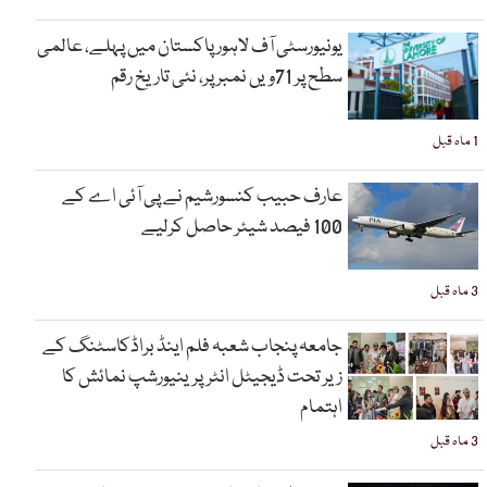
یونیورسٹی آف لاہور پاکستان میں پہلے، عالمی
سطح پر 71ویں نمبر پر، نئی تاریخ رقم
1 ماہ قبل
عارف حبیب کنسورشیم نے پی آئی اے کے
100 فیصد شیئر حاصل کرلیے
3 ماہ قبل
جامعہ پنجاب شعبہ فلم اینڈ براڈکاسٹنگ کے
زیر تحت ڈیجیٹل انٹرپرینیورشپ نمائش کا
اہتمام
3 ماہ قبل