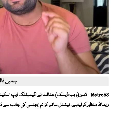
ہمیں فالو
ریمانڈ منظور کر لیاہے، نیشنل سائبر کرائم ایجنسی کی جانب سے ڈکی بھائی کا 12 روزہ جسمانی ریمان