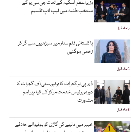
وزیراعظم اسکیم کے تحت جی سی یو کے
منتخب طلبہ میں لیپ ٹاپ تقسیم
5 ماہ قبل
پاکستانی فلم سٹار میرا سیڑھیوں سے گر کر
زخمی ہوگئیں
6 ماہ قبل
ڈی پی او گجرات کا یونیورسٹی آف گجرات کا
دورہ، پولیس خدمت مرکز کے قیام پر اہم
مشاورت
6 ماہ قبل
خیبر میں دلہے کی گاڑی کو ہونیوالے حادثے