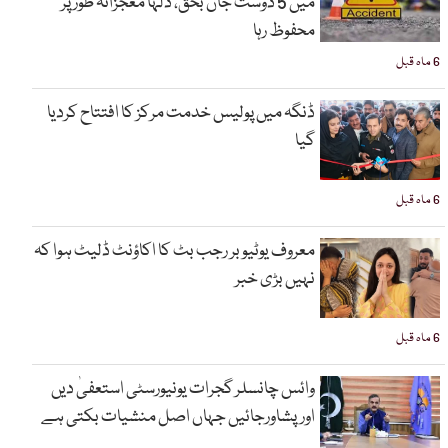
میں 5 دوست جاں بحق، دلہا معجزانہ طور پر
محفوظ رہا
6 ماہ قبل
ڈنگہ میں پولیس خدمت مرکز کا افتتاح کردیا
گیا
6 ماہ قبل
معروف یوٹیوبر رجب بٹ کا اکاؤنٹ ڈلیٹ ہوا کہ
نہیں بڑی خبر
6 ماہ قبل
وائس چانسلر گجرات یونیورسٹی استعفیٰ دیں
اورپشاورجائیں جہاں اصل منشیات بکتی ہے