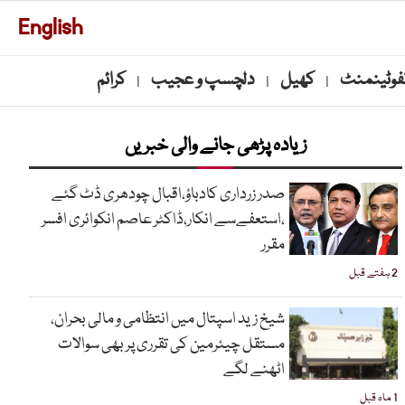
English
نفوٹینمنٹ
کھیل
دلچسپ و عجیب
کرائم
|
|
|
زیادہ پڑھی جانے والی خبریں
صدر زرداری کادباؤ،اقبال چودھری ڈٹ گئے
،استعفےسے انکار،ڈاکٹر عاصم انکوائری افسر
مقرر
2 ہفتے قبل
شیخ زید اسپتال میں انتظامی و مالی بحران،
مستقل چیئرمین کی تقرری پر بھی سوالات
اٹھنے لگے
1 ماہ قبل