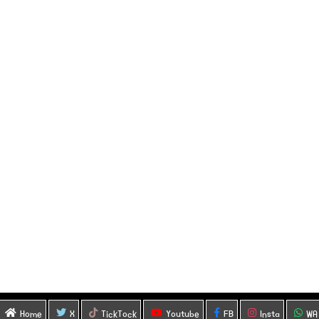
Home
X
TickTock
Youtube
FB
Insta
WA