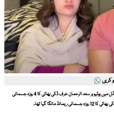
 کریں
Metro53 - لاہور (ویب ڈیسک) عدالت نے گیمبلنگ ایپ اسکینڈل میں یوٹیوبر سعد الرحمان عرف ڈکی بھائی کا 4 روزہ جسمانی
ڈ مانگا گیا تھا۔