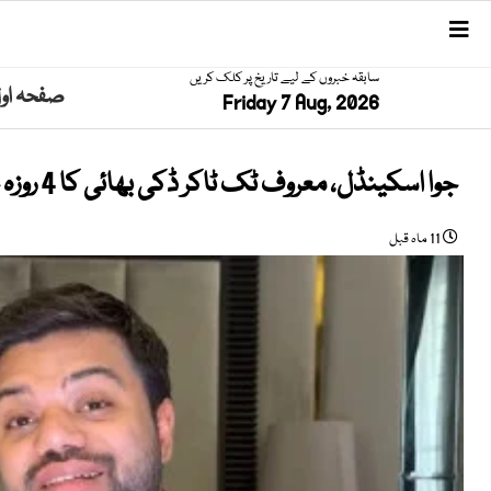
سابقہ خبروں کے لیے تاریخ پر کلک کریں
صفحہ او
Friday 7 Aug, 2026
جوا اسکینڈل، معروف ٹک ٹاکر ڈکی بھائی کا 4 روزہ جسمانی ریمانڈ منظور
11 ماہ قبل