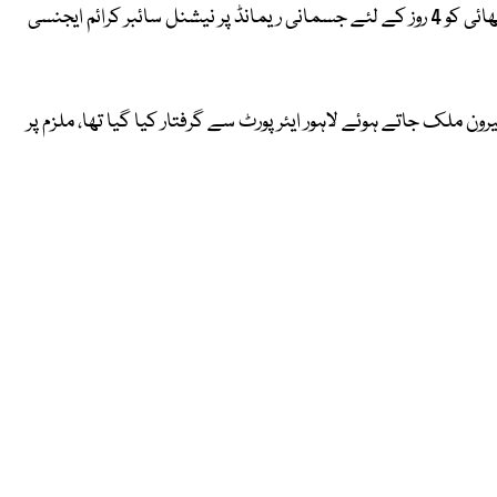
ڈیلی پاکستان کی رپورٹ کے مطابق،جوڈیشل مجسٹریٹ نے ڈکی بھائی کو 4 روز کے لئے جسمانی ریمانڈ پر نیشنل سائبر کرائم ایجنسی
کو بیرون ملک جاتے ہوئے لاہور ایئرپورٹ سے گرفتار کیا گیا تھا، ملزم پر