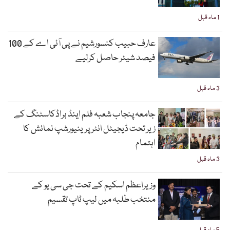
1 ماہ قبل
عارف حبیب کنسورشیم نے پی آئی اے کے 100
فیصد شیئر حاصل کرلیے
3 ماہ قبل
جامعہ پنجاب شعبہ فلم اینڈ براڈکاسٹنگ کے
زیر تحت ڈیجیٹل انٹرپرینیورشپ نمائش کا
اہتمام
3 ماہ قبل
وزیراعظم اسکیم کے تحت جی سی یو کے
منتخب طلبہ میں لیپ ٹاپ تقسیم