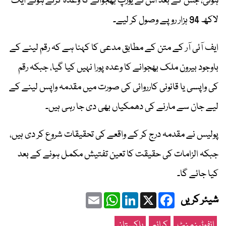
ہوئی، جس کے بعد اس نے یورپ بھجوانے کا وعدہ کرتے ہوئے ایک
لاکھ 94 ہزار روپے وصول کر لیے۔
ایف آئی آر کے متن کے مطابق مدعی کا کہنا ہے کہ رقم لینے کے
باوجود بیرون ملک بھجوانے کا وعدہ پورا نہیں کیا گیا، جبکہ رقم
کی واپسی یا قانونی کارروائی کی صورت میں مقدمہ واپس لینے کے
لیے جان سے مارنے کی دھمکیاں بھی دی جا رہی ہیں۔
پولیس نے مقدمہ درج کر کے واقعے کی تحقیقات شروع کر دی ہیں،
جبکہ الزامات کی حقیقت کا تعین تفتیش مکمل ہونے کے بعد
کیا جائے گا۔
Email
WhatsApp
LinkedIn
Facebook
X
شیئر کریں
انفوٹینمنٹ
کرائم
پاکستان