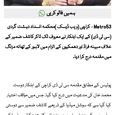
ہمیں فالو کریں
Metro53 - کراچی (ویب ڈیسک )محکمہ انسداد دہشت گردی
(سی ٹی ڈی) کے ایک اہلکار نے معروف ٹک ٹاکر کاشف ضمیر کے
خلاف مبینہ فراڈ اور دھمکیوں کے الزام میں لاہور کے تھانہ مزنگ
میں مقدمہ درج کرا دیا۔
پولیس کے مطابق مقدمہ سی ٹی ڈی کراچی کے اہلکار دوست
محمد خان کی مدعیت میں درج کیا گیا، جس میں مؤقف اختیار
کیا گیا ہے کہ سوشل میڈیا کے ذریعے کاشف ضمیر سے دوستی