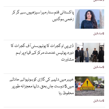
5 ماہ قبل
پاکستانی فلم سٹار میرا سیڑھیوں سے گر کر
زخمی ہوگئیں
6 ماہ قبل
ڈی پی او گجرات کا یونیورسٹی آف گجرات کا
دورہ، پولیس خدمت مرکز کے قیام پر اہم
مشاورت
6 ماہ قبل
خیبر میں دلہے کی گاڑی کو ہونیوالے حادثے
میں 5 دوست جاں بحق، دلہا معجزانہ طور پر
محفوظ رہا
6 ماہ قبل