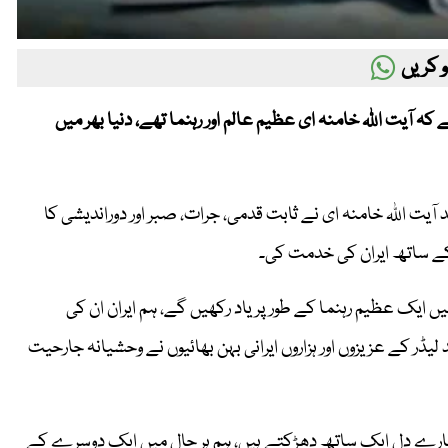
 کریں
ے کہ آیت اللہ خامنہ ای عظیم عالم اور رہنما تھے، دنیا بھر میں
آیت اللہ خامنہ ای نے ثابت قدمی، جرات، صبر اور دوراندیشی کا
 کے ساتھ ایران کی خدمت کی۔
یں ایک عظیم رہنما کے طور پر یاد رکھیں گے، ہم ایران ان کی
لیڈر کے عزیزوں اور ہزاروں ایرانی بہن بھائیوں نے وحشیانہ جارحیت
، ہمارے دل ایک ساتھ دھڑکتے ہیں، ہم ہر حال میں ایک دوسرے کے