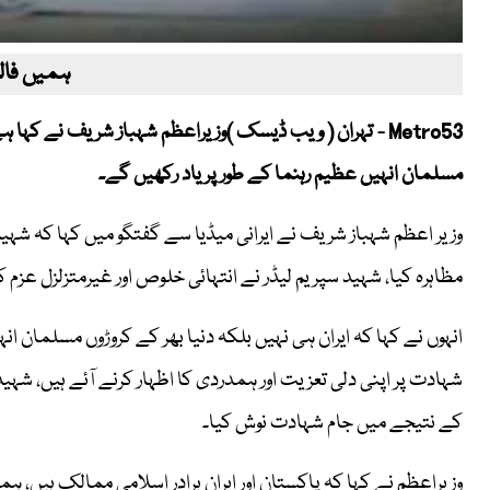
ہمیں فالو
Metro53 - تہران ( ویب ڈیسک )وزیراعظم شہباز شریف نے کہا ہ
مسلمان انہیں عظیم رہنما کے طور پر یاد رکھیں گے۔
وزیر اعظم شہباز شریف نے ایرانی میڈیا سے گفتگو میں کہا کہ شہید 
مظاہرہ کیا، شہید سپریم لیڈر نے انتہائی خلوص اور غیرمتزلزل عزم
انہوں نے کہا کہ ایران ہی نہیں بلکہ دنیا بھر کے کروڑوں مسلمان انہ
شہادت پر اپنی دلی تعزیت اور ہمدردی کا اظہار کرنے آئے ہیں، شہید 
کے نتیجے میں جام شہادت نوش کیا۔
وزیراعظم نے کہا کہ پاکستان اور ایران برادر اسلامی ممالک ہیں