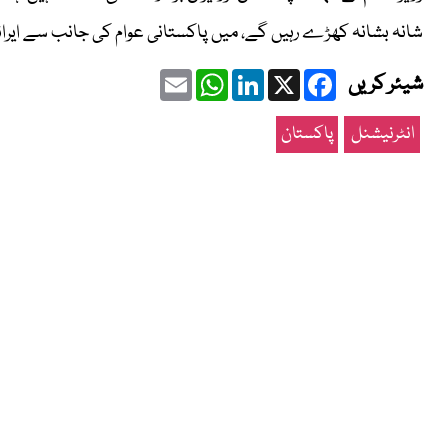
شانہ بشانہ کھڑے رہیں گے، میں پاکستانی عوام کی جانب سے ایرانی 
Email
WhatsApp
LinkedIn
Facebook
X
شیئر کریں
انٹرنیشنل
پاکستان