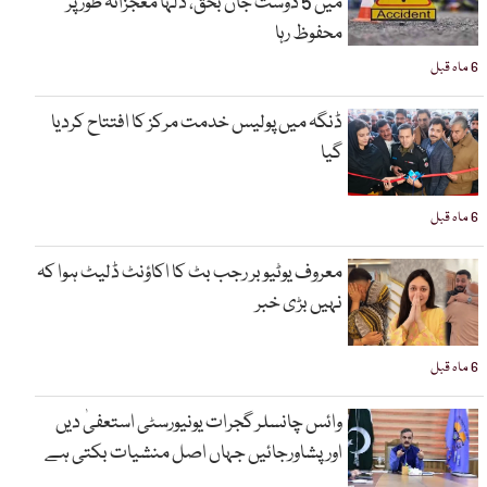
میں 5 دوست جاں بحق، دلہا معجزانہ طور پر
محفوظ رہا
6 ماہ قبل
ڈنگہ میں پولیس خدمت مرکز کا افتتاح کردیا
گیا
6 ماہ قبل
معروف یوٹیوبر رجب بٹ کا اکاؤنٹ ڈلیٹ ہوا کہ
نہیں بڑی خبر
6 ماہ قبل
وائس چانسلر گجرات یونیورسٹی استعفیٰ دیں
اورپشاورجائیں جہاں اصل منشیات بکتی ہے