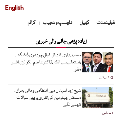
English
نفوٹینمنٹ
کھیل
دلچسپ و عجیب
کرائم
|
|
|
زیادہ پڑھی جانے والی خبریں
صدر زرداری کادباؤ،اقبال چودھری ڈٹ گئے
،استعفےسے انکار،ڈاکٹر عاصم انکوائری افسر
مقرر
2 ہفتے قبل
شیخ زید اسپتال میں انتظامی و مالی بحران،
مستقل چیئرمین کی تقرری پر بھی سوالات
اٹھنے لگے
1 ماہ قبل