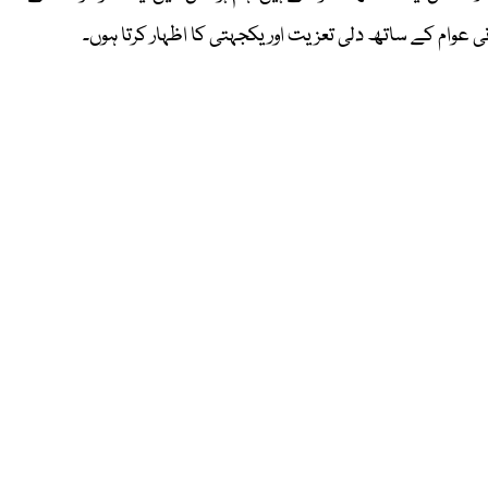
عوام کے ساتھ دلی تعزیت اور یکجہتی کا اظہار کرتا ہوں۔