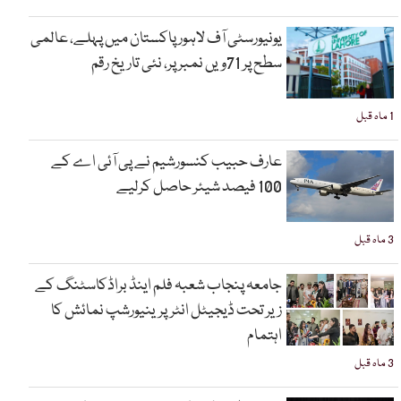
یونیورسٹی آف لاہور پاکستان میں پہلے، عالمی
سطح پر 71ویں نمبر پر، نئی تاریخ رقم
1 ماہ قبل
عارف حبیب کنسورشیم نے پی آئی اے کے
100 فیصد شیئر حاصل کرلیے
3 ماہ قبل
جامعہ پنجاب شعبہ فلم اینڈ براڈکاسٹنگ کے
زیر تحت ڈیجیٹل انٹرپرینیورشپ نمائش کا
اہتمام
3 ماہ قبل