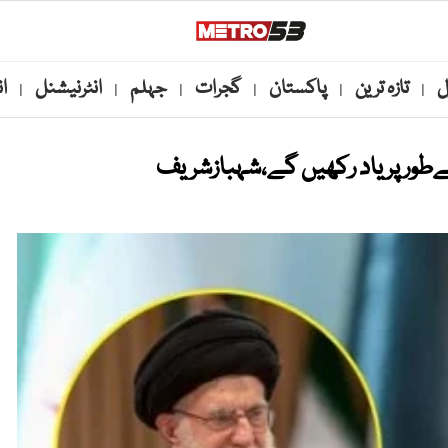
ل
تازہ ترین
پاکستان
گجرات
جہلم
انٹرنیشنل
ا
|
|
|
|
|
|
ےطور پر یاد رکھیں گے،شہبازشریف