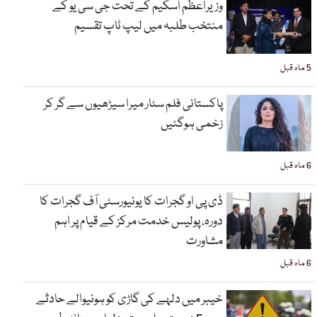
وزیراعظم اسکیم کے تحت جی سی یو کے
منتخب طلبہ میں لیپ ٹاپ تقسیم
5 ماہ قبل
پاکستانی فلم سٹار میرا سیڑھیوں سے گر کر
زخمی ہوگئیں
6 ماہ قبل
ڈی پی او گجرات کا یونیورسٹی آف گجرات کا
دورہ، پولیس خدمت مرکز کے قیام پر اہم
مشاورت
6 ماہ قبل
خیبر میں دلہے کی گاڑی کو ہونیوالے حادثے