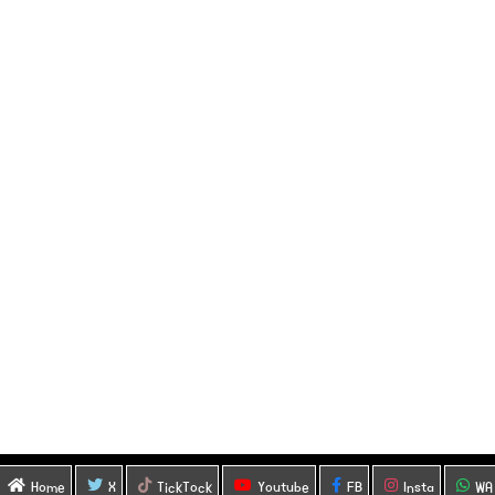
Home
X
TickTock
Youtube
FB
Insta
WA