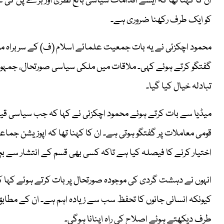
ان کا کہنا تھا کہ ایسے اقدامات سیاسی بالغ نظری اور بڑے پن کی 
کو ایک طرف رکھنا ضروری ہے۔
محمود اچکزئی نے یہ بات جمعیت علمائے اسلام (ف) کے سربراہ مو
گفتگو کرتے ہوئے کہی۔ ملاقات میں ملکی سیاسی صورتحال، جمہو
تبادلہ خیال کیا گیا۔
میڈیا سے بات کرتے ہوئے محمود اچکزئی نے کہا کہ جب سیاسی قیا
قومی معاملات پر گفتگو ہوتی ہے۔ ان کا کہنا تھا کہ اپوزیشن جماع
اختیار کرنے کا فیصلہ کیا ہے تاکہ کسی بھی قسم کے انتشار سے ب
انہوں نے دہشت گردی کی موجودہ صورتحال پر بات کرتے ہوئے کہا 
کیونکہ انسانی جانوں کا تحفظ سب سے زیادہ اہم ہے۔ ان کے مطابق 
طرف دیکھتے ہوئے اصلاح کی راہ اپنانا ہوگی۔