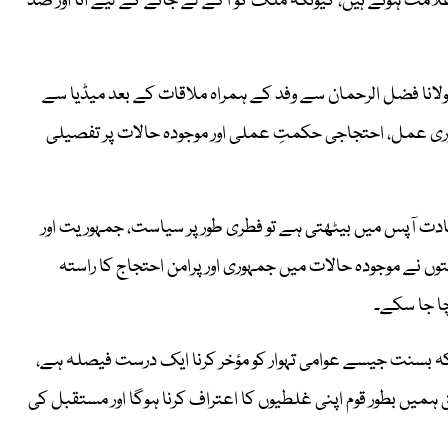
علامت ہوتے ہیں، کیونکہ ملک کو آگے لے جانے کے لیے انا اور ضد
لانا فضل الرحمان سے وفد کے ہمراہ ملاقات کے بعد میڈیا سے
ری عمل، احتجاجی حکمتِ عملی اور موجودہ حالات پر تفصیلی
دت آپس میں بیٹھتی ہے تو فطری طور پر سیاست، جمہوریت اور
توں نے موجودہ حالات میں جمہوری اور پرامن احتجاج کا راستہ
چا جا سکے۔
کہ بسنت جیسے عوامی تہوار کو مؤخر کرنا ایک درست فیصلہ ہے،
ہمیں بطور قوم اپنی غلطیوں کا اعتراف کرنا ہوگا اور مستقبل کی