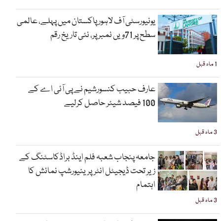
یونیورسٹی آف لاہور پاکستان میں پہلے، عالمی
سطح پر 71ویں نمبر پر، نئی تاریخ رقم
1 ماہ قبل
عارف حبیب کنسورشیم نے پی آئی اے کے
100 فیصد شیئر حاصل کرلیے
3 ماہ قبل
جامعہ پنجاب شعبہ فلم اینڈ براڈکاسٹنگ کے
زیر تحت ڈیجیٹل انٹرپرینیورشپ نمائش کا
اہتمام
3 ماہ قبل