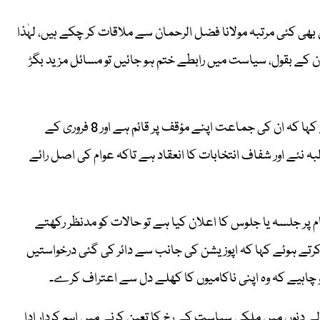
ھی کئی مرتبہ مولانا فضل الرحمان سے ملاقات کر چکے ہیں، لہٰذا
ن کے بقول، سیاست میں رابطے ختم ہو جائیں تو مسائل مزید بگڑ
دوسری جانب مولانا فضل الرحمان نے اس موقع پر گفتگو کرتے ہوئے کہا کہ ان کی جماعت اپنے مؤقف پر قائم ہے اور 8 فروری کے
لبہ نئے اور شفاف انتخابات کا انعقاد ہے تاکہ عوام کی اصل رائے
 پر جلسہ یا جلوس کا اعلان کیا ہے تو حالات کو مدنظر رکھتے
کرتے ہوئے کہا کہ اپوزیشن کی جانب سے دائر کی گئی درخواستیں
 چاہیے کہ وہ اپنی ناکامیوں کا کھلے دل سے اعتراف کرے۔
ے دنوں میں ملکی سیاست کے رخ کا تعین کرنے میں اہم کردار ادا