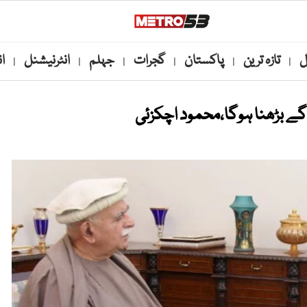
ل
تازہ ترین
پاکستان
گجرات
جہلم
انٹرنیشنل
ا
|
|
|
|
|
|
آگے بڑھنا ہوگا،محمود اچکزئی