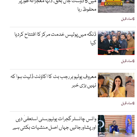
میں 5 دوست جاں بحق، دلہا معجزانہ طور پر
محفوظ رہا
6 ماہ قبل
ڈنگہ میں پولیس خدمت مرکز کا افتتاح کردیا
گیا
6 ماہ قبل
معروف یوٹیوبر رجب بٹ کا اکاؤنٹ ڈلیٹ ہوا کہ
نہیں بڑی خبر
6 ماہ قبل
وائس چانسلر گجرات یونیورسٹی استعفیٰ دیں
اورپشاورجائیں جہاں اصل منشیات بکتی ہے