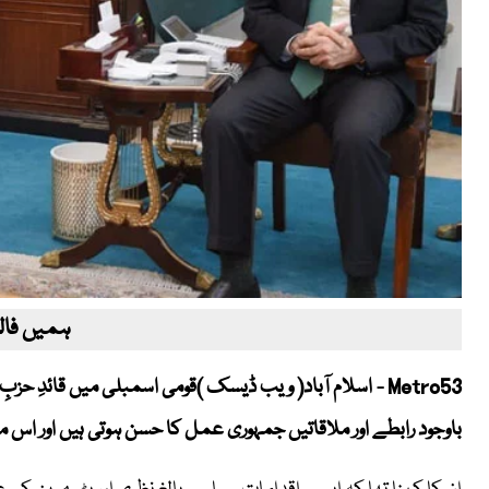
ہمیں فالو
Metro53 - اسلام آباد( ویب ڈیسک )قومی اسمبلی میں قائدِ
باوجود رابطے اور ملاقاتیں جمہوری عمل کا حسن ہوتی ہیں اور اس م