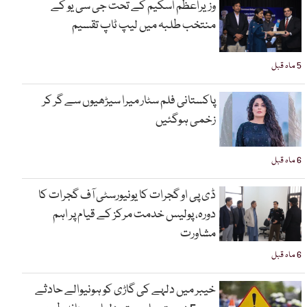
وزیراعظم اسکیم کے تحت جی سی یو کے
منتخب طلبہ میں لیپ ٹاپ تقسیم
5 ماہ قبل
پاکستانی فلم سٹار میرا سیڑھیوں سے گر کر
زخمی ہوگئیں
6 ماہ قبل
ڈی پی او گجرات کا یونیورسٹی آف گجرات کا
دورہ، پولیس خدمت مرکز کے قیام پر اہم
مشاورت
6 ماہ قبل
خیبر میں دلہے کی گاڑی کو ہونیوالے حادثے