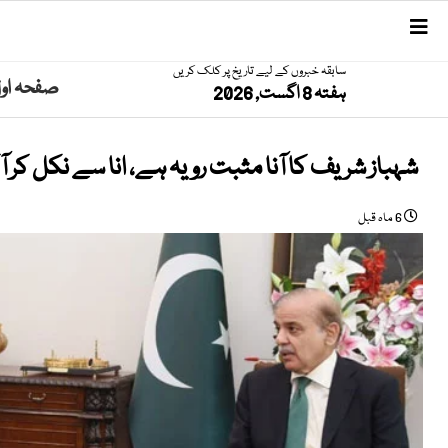
سابقہ خبروں کے لیے تاریخ پر کلک کریں
صفحہ او
ہفتہ 8 اگست, 2026
شہباز شریف کا آنا مثبت رویہ ہے، انا سے نکل کر 
6 ماہ قبل