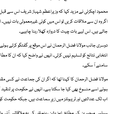
محمود اچکزئی نے مزید کہا کہ وزیراعظم شہباز شریف اس سے قبل ب
اگر وہ ان سے ملاقات کریں تو اس میں کوئی غیرمعمولی بات نہیں۔ ا
جاتے ہیں، اس لیے بات چیت کا دروازہ کھلا رہنا چاہیے۔
انتخابی نتائج کو تسلیم نہیں کرتی۔ انہوں نے واضح کیا کہ ان کا مطا
سامنے آ سکے۔
مولانا فضل الرحمان کا کہنا تھا کہ اگر ان کی جماعت نے کسی مقام
ہوئے اسے منسوخ بھی کیا جا سکتا ہے۔ انہوں نے حکومت پر تنقید 
اب تک عدالتوں اور ٹریبونلز میں زیرِ سماعت ہیں، جبکہ حکومت کو
سیاسی مبصرین کے مطابق اپوزیشن رہنماؤں کی یہ ملاقاتیں آنے وال