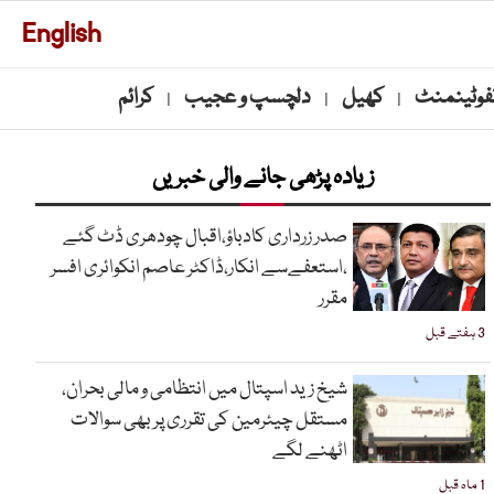
English
نفوٹینمنٹ
کھیل
دلچسپ و عجیب
کرائم
|
|
|
زیادہ پڑھی جانے والی خبریں
صدر زرداری کادباؤ،اقبال چودھری ڈٹ گئے
،استعفےسے انکار،ڈاکٹر عاصم انکوائری افسر
مقرر
3 ہفتے قبل
شیخ زید اسپتال میں انتظامی و مالی بحران،
مستقل چیئرمین کی تقرری پر بھی سوالات
اٹھنے لگے
1 ماہ قبل