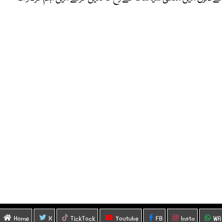
Home
X
TickTock
Youtube
FB
Insta
WA