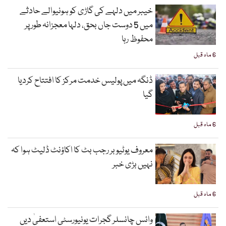
خیبر میں دلہے کی گاڑی کو ہونیوالے حادثے
میں 5 دوست جاں بحق، دلہا معجزانہ طور پر
محفوظ رہا
6 ماہ قبل
ڈنگہ میں پولیس خدمت مرکز کا افتتاح کردیا
گیا
6 ماہ قبل
معروف یوٹیوبر رجب بٹ کا اکاؤنٹ ڈلیٹ ہوا کہ
نہیں بڑی خبر
6 ماہ قبل
وائس چانسلر گجرات یونیورسٹی استعفیٰ دیں