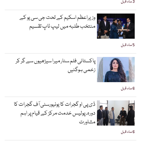
3 ماہ قبل
وزیراعظم اسکیم کے تحت جی سی یو کے
منتخب طلبہ میں لیپ ٹاپ تقسیم
5 ماہ قبل
پاکستانی فلم سٹار میرا سیڑھیوں سے گر کر
زخمی ہوگئیں
6 ماہ قبل
ڈی پی او گجرات کا یونیورسٹی آف گجرات کا
دورہ، پولیس خدمت مرکز کے قیام پر اہم
مشاورت
6 ماہ قبل