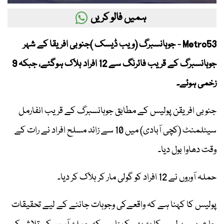
ہمیں فالو کریں
Metro53 - جوہانسبرگ (ویب ڈیسک )جنوبی افریقا کے شہر
جوہانسبرگ کے قریب فائرنگ سے 12 افراد ہلاک ہوگئے، جبکہ 9
زخمی ہوئے۔
جنوبی افریقن پولیس کے مطابق جوہانسبرگ کے قریب انفارمل
سیٹلمنٹ (کچی آبادی) میں 10 سے زائد مسلح افراد نے رات کے
وقت دھاوا بول دیا۔
حملہ آوروں نے 12 افراد کو گولی مار کر ہلاک کر دیا۔
پولیس کا کہنا ہے کہ واقعےکی وجوہات جاننے کے لیے تحقیقات