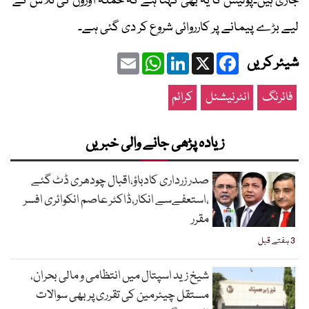
جاری ہیں۔پولیس کا یہ بھی کہنا ہے کہ حملہ آوروں کی تلاش کے
لیے بڑے پیمانے پر کارروائی شروع کر دی گئی ہے۔
Email
WhatsApp
LinkedIn
Facebook
X
شیئر کریں
فائرنگ
انٹرنیشنل
کرائم
زیادہ پڑھی جانے والی خبریں
صدر زرداری کادباؤ،اقبال چودھری ڈٹ گئے
،استعفےسے انکار،ڈاکٹر عاصم انکوائری افسر
مقرر
3 ہفتے قبل
شیخ زید اسپتال میں انتظامی و مالی بحران،
مستقل چیئرمین کی تقرری پر بھی سوالات