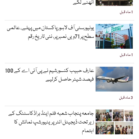
اٹھنے لگے
1 ماہ قبل
یونیورسٹی آف لاہور پاکستان میں پہلے، عالمی
سطح پر 71ویں نمبر پر، نئی تاریخ رقم
1 ماہ قبل
عارف حبیب کنسورشیم نے پی آئی اے کے 100
فیصد شیئر حاصل کرلیے
3 ماہ قبل
جامعہ پنجاب شعبہ فلم اینڈ براڈکاسٹنگ کے
زیر تحت ڈیجیٹل انٹرپرینیورشپ نمائش کا
اہتمام