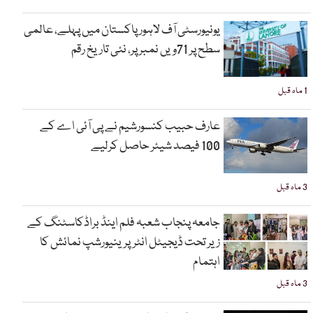
یونیورسٹی آف لاہور پاکستان میں پہلے، عالمی
سطح پر 71ویں نمبر پر، نئی تاریخ رقم
1 ماہ قبل
عارف حبیب کنسورشیم نے پی آئی اے کے
100 فیصد شیئر حاصل کرلیے
3 ماہ قبل
جامعہ پنجاب شعبہ فلم اینڈ براڈکاسٹنگ کے
زیر تحت ڈیجیٹل انٹرپرینیورشپ نمائش کا
اہتمام
3 ماہ قبل