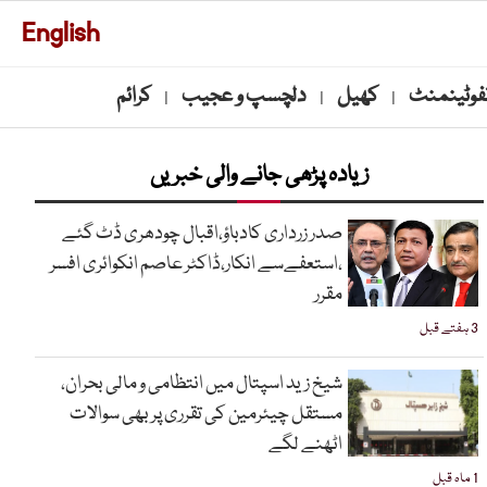
English
نفوٹینمنٹ
کھیل
دلچسپ و عجیب
کرائم
|
|
|
زیادہ پڑھی جانے والی خبریں
صدر زرداری کادباؤ،اقبال چودھری ڈٹ گئے
،استعفےسے انکار،ڈاکٹر عاصم انکوائری افسر
مقرر
3 ہفتے قبل
شیخ زید اسپتال میں انتظامی و مالی بحران،
مستقل چیئرمین کی تقرری پر بھی سوالات
اٹھنے لگے
1 ماہ قبل