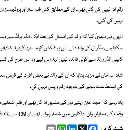
رقم ادا نہیں کی گئی تھی۔ ان کے مطابق کئی فلم ساز اور پروڈیوسرز ا
نہیں کی گئی۔
انہوں نے دعویٰ کیا کہ والد کے انتقال کے بعد ایک انڈر ورلڈ سے م
سکتا ہے، مگر ان کی والدہ نے اس پیشکش کو مسترد کر دیا۔ شاداب خ
کبھی انڈر ورلڈ سے کوئی فائدہ نہیں لیا، اس لیے وہ اس طرح کی کسی 
شاداب خان نے مزید بتایا کہ ان کے والد نے بعض افراد کے قرض م
کی استطاعت ہونے کے باوجود رقم واپس نہیں کی۔
یاد رہے کہ امجد خان اپنے دور کے مشہور اداکار تھے اور فلم شعلے م
وقت کے نمایاں ولن اداکاروں میں شمار ہوتے تھے اور 130 سے زائد فلموں میں کام کر چکے تھے۔
Email
WhatsApp
LinkedIn
Facebook
X
شیئر کریں