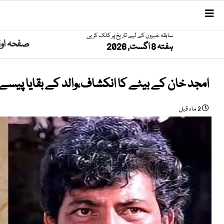
سابقہ خبروں کے لیے تاریخ پر کلک کریں
صفحہ او
ہفتہ 8 اگست, 2026
امجد خان کے بیٹے کا انکشاف،والد کے بقایا پیسے 
2 ماہ قبل