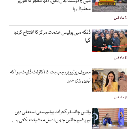
میں 5 دوست جاں بحق، دلہا معجزانہ طور پر
محفوظ رہا
6 ماہ قبل
ڈنگہ میں پولیس خدمت مرکز کا افتتاح کردیا
گیا
6 ماہ قبل
معروف یوٹیوبر رجب بٹ کا اکاؤنٹ ڈلیٹ ہوا کہ
نہیں بڑی خبر
6 ماہ قبل
وائس چانسلر گجرات یونیورسٹی استعفیٰ دیں
اورپشاورجائیں جہاں اصل منشیات بکتی ہے