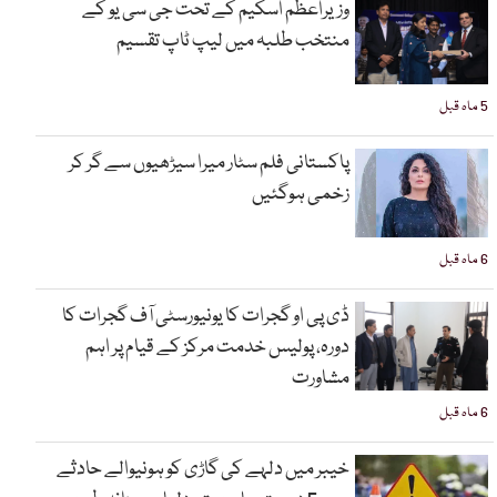
وزیراعظم اسکیم کے تحت جی سی یو کے
منتخب طلبہ میں لیپ ٹاپ تقسیم
5 ماہ قبل
پاکستانی فلم سٹار میرا سیڑھیوں سے گر کر
زخمی ہوگئیں
6 ماہ قبل
ڈی پی او گجرات کا یونیورسٹی آف گجرات کا
دورہ، پولیس خدمت مرکز کے قیام پر اہم
مشاورت
6 ماہ قبل
خیبر میں دلہے کی گاڑی کو ہونیوالے حادثے