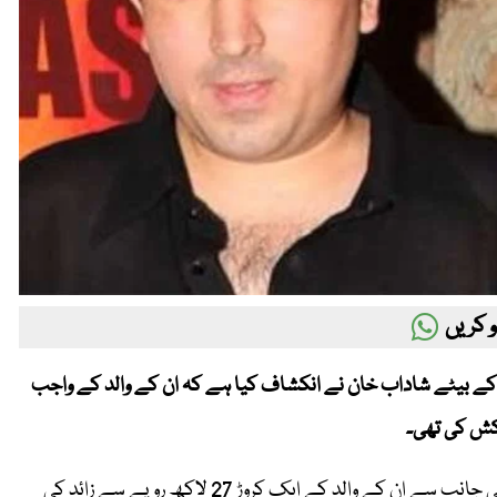
 کریں
امجد کے بیٹے شاداب خان نے انکشاف کیا ہے کہ ان کے والد کے واجب
شکش کی تھی۔
ایک حالیہ انٹرویو میں شاداب امجد خان نے بتایا کہ فلم انڈسٹری کی جانب سے ان کے والد کے ایک کروڑ 27 لاکھ روپے سے زائد کی