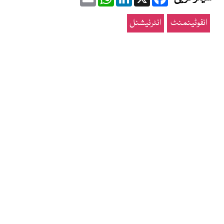
انفوٹینمنٹ
انٹرنیشنل