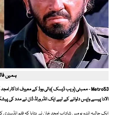
ہمیں فالو
Metro53 - ممبئی (ویب ڈیسک )بالی ووڈ کے معروف اداکار 
الادا پیسے واپس دلوانے کے لیے ایک انڈر ورلڈ ڈان نے مدد کی پی