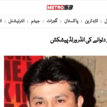
ل
تازہ ترین
پاکستان
گجرات
جہلم
انٹرنیشنل
ا
|
|
|
|
|
|
دلوانے کی انڈر ورلڈ پیشکش