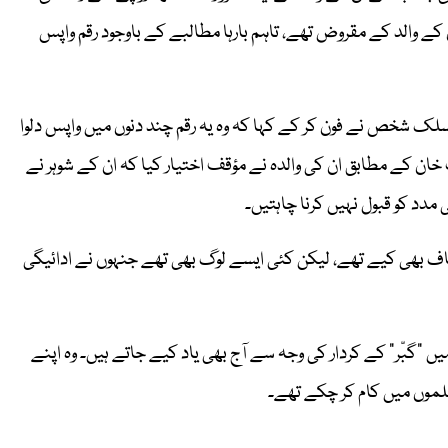
ن کے والد کے مقروض تھے، تاہم بارہا مطالبے کے باوجود رقم واپس
نسلک شخص نے فون کر کے کہا کہ وہ یہ رقم چند دنوں میں واپس دلوا
ان کے مطابق ان کی والدہ نے مؤقف اختیار کیا کہ ان کے شوہر نے
مدد کو قبول نہیں کرنا چاہتیں۔
عاف بھی کیے تھے، لیکن کئی ایسے لوگ بھی تھے جنہوں نے ادائیگی
یں “گبّر” کے کردار کی وجہ سے آج بھی یاد کیے جاتے ہیں۔ وہ اپنے