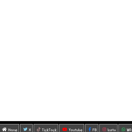
Home
X
TickTock
Youtube
FB
Insta
WA