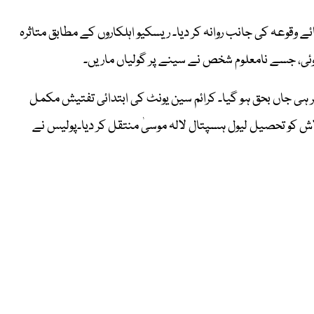
ئے وقوعہ کی جانب روانہ کر دیا۔ ریسکیو اہلکاروں کے مطابق متاثرہ
ر ہی جاں بحق ہو گیا۔ کرائم سین یونٹ کی ابتدائی تفتیش مکمل
اش کو تحصیل لیول ہسپتال لالہ موسیٰ منتقل کر دیا۔پولیس نے