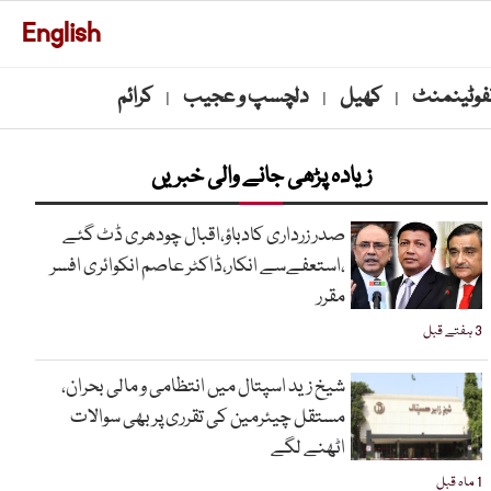
English
نفوٹینمنٹ
کھیل
دلچسپ و عجیب
کرائم
|
|
|
زیادہ پڑھی جانے والی خبریں
صدر زرداری کادباؤ،اقبال چودھری ڈٹ گئے
،استعفےسے انکار،ڈاکٹر عاصم انکوائری افسر
مقرر
3 ہفتے قبل
شیخ زید اسپتال میں انتظامی و مالی بحران،
مستقل چیئرمین کی تقرری پر بھی سوالات
اٹھنے لگے
1 ماہ قبل