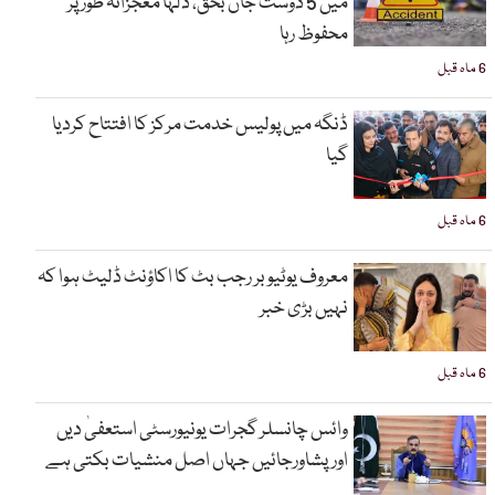
میں 5 دوست جاں بحق، دلہا معجزانہ طور پر
محفوظ رہا
6 ماہ قبل
ڈنگہ میں پولیس خدمت مرکز کا افتتاح کردیا
گیا
6 ماہ قبل
معروف یوٹیوبر رجب بٹ کا اکاؤنٹ ڈلیٹ ہوا کہ
نہیں بڑی خبر
6 ماہ قبل
وائس چانسلر گجرات یونیورسٹی استعفیٰ دیں
اورپشاورجائیں جہاں اصل منشیات بکتی ہے