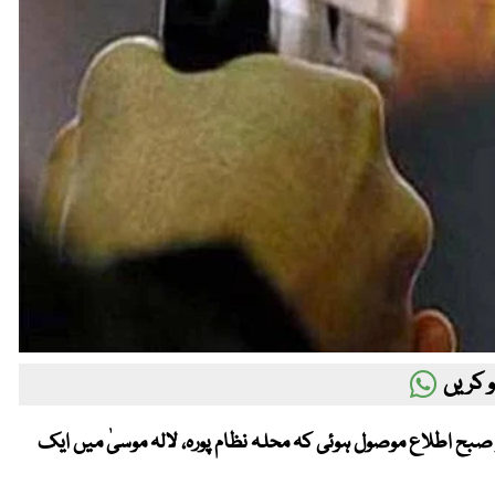
 کریں
) ریسکیو 1122 کے کنٹرول روم کو صبح اطلاع موصول ہوئی کہ محلہ نظام پورہ، لالہ موسیٰ میں ایک