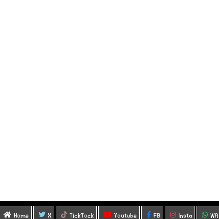
Home
X
TickTock
Youtube
FB
Insta
WA