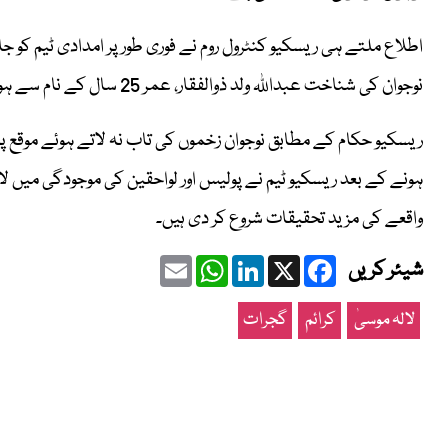
اطلاع ملتے ہی ریسکیو کنٹرول روم نے فوری طور پر امدادی ٹیم کو جا
نوجوان کی شناخت عبداللہ ولد ذوالفقار، عمر 25 سال کے نام سے ہوئی، جسے نامعلوم شخص نے سینے پر گولیاں ماریں۔
ریسکیو حکام کے مطابق نوجوان زخموں کی تاب نہ لاتے ہوئے موقع پ
ہونے کے بعد ریسکیو ٹیم نے پولیس اور لواحقین کی موجودگی میں ل
واقعے کی مزید تحقیقات شروع کر دی ہیں۔
Email
WhatsApp
LinkedIn
Facebook
X
شیئر کریں
لالہ موسیٰ
کرائم
گجرات