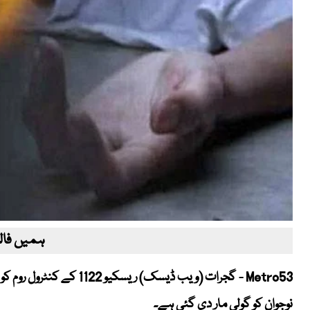
ہمیں فالو
Metro53 - گجرات (ویب ڈیسک
نوجوان کو گولی مار دی گئی ہے۔