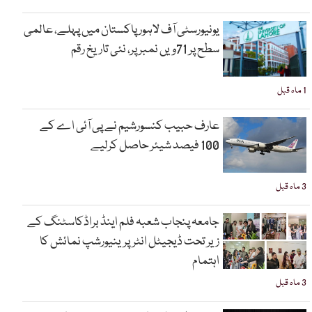
یونیورسٹی آف لاہور پاکستان میں پہلے، عالمی
سطح پر 71ویں نمبر پر، نئی تاریخ رقم
1 ماہ قبل
عارف حبیب کنسورشیم نے پی آئی اے کے
100 فیصد شیئر حاصل کرلیے
3 ماہ قبل
جامعہ پنجاب شعبہ فلم اینڈ براڈکاسٹنگ کے
زیر تحت ڈیجیٹل انٹرپرینیورشپ نمائش کا
اہتمام
3 ماہ قبل