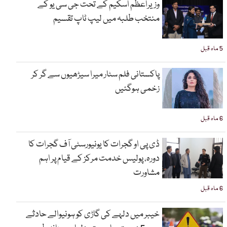
وزیراعظم اسکیم کے تحت جی سی یو کے
منتخب طلبہ میں لیپ ٹاپ تقسیم
5 ماہ قبل
پاکستانی فلم سٹار میرا سیڑھیوں سے گر کر
زخمی ہوگئیں
6 ماہ قبل
ڈی پی او گجرات کا یونیورسٹی آف گجرات کا
دورہ، پولیس خدمت مرکز کے قیام پر اہم
مشاورت
6 ماہ قبل
خیبر میں دلہے کی گاڑی کو ہونیوالے حادثے