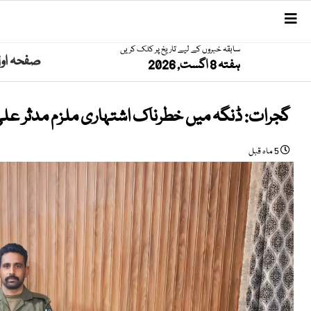
سابقہ خبروں کے لیے تاریخ پر کلک کریں
صفحہ او
ہفتہ 8 اگست, 2026
گجرات: ڈنگہ میں خطرناک اشتہاری ملزم مدثر علی 
5 ماہ قبل