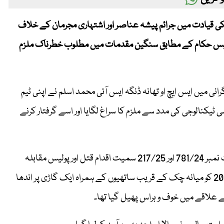
روق کی قیادت میں جرائم پیشہ عناصر اور اشتہاری مجرمان کے خلاف
ولیس حکام کے مطابق سنگین مقدمات میں مطلوب خطرناک ملزم
 میں ایس ایچ او تھانہ ڈنگہ ایس آئی محمد اسلم نے اپنی ٹیم
 ٹیکنالوجی کی مدد سے ملزم کا سراغ لگایا اور اسے گرفتار کرنے
پولیس کے مطابق گرفتار ملزم تھانہ ڈنگہ میں درج قتل کے مقدمات نمبر 781/24 اور 217/25 سمیت اقدام قتل اور پولیس مقابلہ
جیسے سنگین جرائم میں مطلوب تھا۔ مزید برآں، ملزم پر 2 مارچ 2025 کو میانہ چک کے قریب ساتھیوں کے ہمراہ ایک گاڑی پر اندھا
ے علاقے میں خوف و ہراس پھیل گیا تھا۔