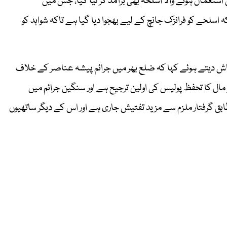
تعمال ہونے والا اسلحہ بھی برآمد کر لیا گیا، جس میں
کا کہنا ہے کہ اسلحے کو فرانزک جانچ کے لیے بھجوا دیا گیا ہے تاکہ شواہد کو
اباش دیتے ہوئے کہا کہ ضلع بھر میں جرائم پیشہ عناصر کے خلاف
 و مال کا تحفظ پولیس کی اولین ترجیح ہے اور سنگین جرائم میں
بق گرفتار ملزم سے مزید تفتیش جاری ہے اور اس کے دیگر ساتھیوں