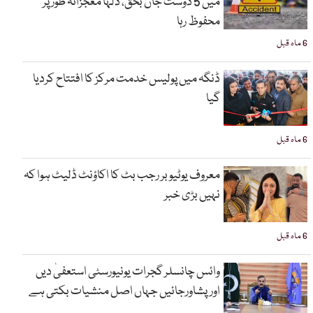
میں 5 دوست جاں بحق، دلہا معجزانہ طور پر
محفوظ رہا
6 ماہ قبل
ڈنگہ میں پولیس خدمت مرکز کا افتتاح کردیا
گیا
6 ماہ قبل
معروف یوٹیوبر رجب بٹ کا اکاؤنٹ ڈلیٹ ہوا کہ
نہیں بڑی خبر
6 ماہ قبل
وائس چانسلر گجرات یونیورسٹی استعفیٰ دیں
اورپشاورجائیں جہاں اصل منشیات بکتی ہے