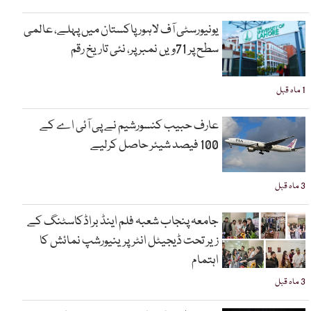
یونیورسٹی آف لاہور پاکستان میں پہلے، عالمی
سطح پر 71ویں نمبر پر، نئی تاریخ رقم
1 ماہ قبل
عارف حبیب کنسورشیم نے پی آئی اے کے
100 فیصد شیئر حاصل کرلیے
3 ماہ قبل
جامعہ پنجاب شعبہ فلم اینڈ براڈکاسٹنگ کے
زیر تحت ڈیجیٹل انٹرپرینیورشپ نمائش کا
اہتمام
3 ماہ قبل