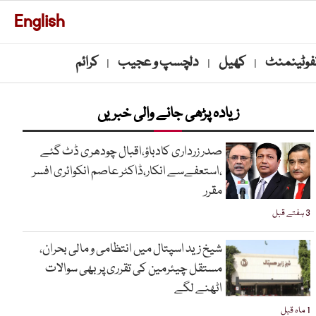
English
نفوٹینمنٹ
کھیل
دلچسپ و عجیب
کرائم
|
|
|
زیادہ پڑھی جانے والی خبریں
صدر زرداری کادباؤ،اقبال چودھری ڈٹ گئے
،استعفےسے انکار،ڈاکٹر عاصم انکوائری افسر
مقرر
3 ہفتے قبل
شیخ زید اسپتال میں انتظامی و مالی بحران،
مستقل چیئرمین کی تقرری پر بھی سوالات
اٹھنے لگے
1 ماہ قبل