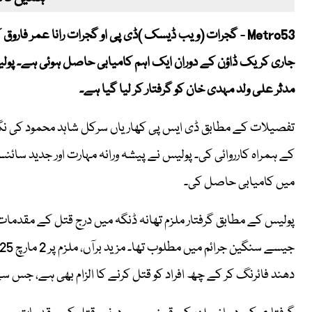
Metro53 - گجرات (ویب ڈیسک )ڈی پی او گجرات رانا عمر فا
جاری کریک ڈاؤن کے دوران ایک اہم کامیابی حاصل ہوئی ہے۔ پ
مدثر علی ولد مہدی خان کو گرفتار کر لیا گیا ہے۔
تفصیلات کے مطابق ڈی ایس پی کھاریاں سرکل شاہد محمود کی نگرانی
کے ہمراہ کارروائی کی۔ پولیس نے پیشہ ورانہ مہارت اور جدید سائنسی
میں کامیابی حاصل کی۔
دھند فائرنگ کر کے چھ افراد کو قتل کرنے کا الزام بھی ہے، جس س