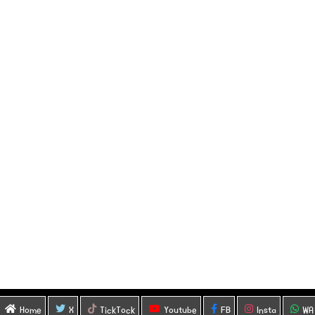
Home
X
TickTock
Youtube
FB
Insta
WA