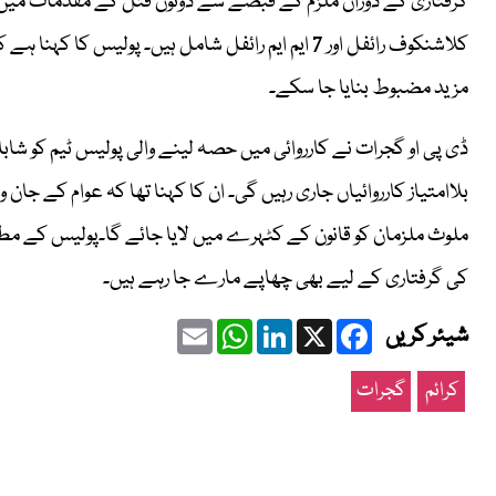
گرفتاری کے دوران ملزم کے قبضے سے دونوں قتل کے مقدمات میں اس
کلاشنکوف رائفل اور 7 ایم ایم رائفل شامل ہیں۔ پولیس 
مزید مضبوط بنایا جا سکے۔
ڈی پی او گجرات نے کارروائی میں حصہ لینے والی پولیس ٹیم کو ش
بلاامتیاز کارروائیاں جاری رہیں گی۔ ان کا کہنا تھا کہ عوام کے جان
ملوث ملزمان کو قانون کے کٹہرے میں لایا جائے گا۔پولیس کے مطا
کی گرفتاری کے لیے بھی چھاپے مارے جا رہے ہیں۔
Email
WhatsApp
LinkedIn
Facebook
X
شیئر کریں
کرائم
گجرات