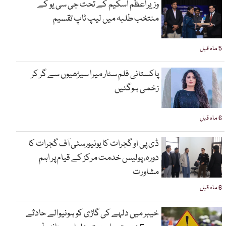
وزیراعظم اسکیم کے تحت جی سی یو کے
منتخب طلبہ میں لیپ ٹاپ تقسیم
5 ماہ قبل
پاکستانی فلم سٹار میرا سیڑھیوں سے گر کر
زخمی ہوگئیں
6 ماہ قبل
ڈی پی او گجرات کا یونیورسٹی آف گجرات کا
دورہ، پولیس خدمت مرکز کے قیام پر اہم
مشاورت
6 ماہ قبل
خیبر میں دلہے کی گاڑی کو ہونیوالے حادثے