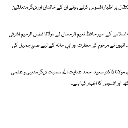
تقال پر اظہار افسوس کرتے ہوئے ان کے خاندان اور دیگر متعلقین
سلامی کے امیر حافظ نعیم الرحمان نے مولانا فضل الرحیم اشرفی
۔ انہوں نے مرحوم کی مغفرت اور اہلِ خانہ کے لیے صبرِ جمیل کی
 مولانا ڈاکٹر سعید احمد عنایت اللہ سمیت دیگر مذہبی و علمی
 اور افسوس کا اظہار کیا ہے۔