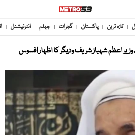
ل
تازہ ترین
پاکستان
گجرات
جہلم
انٹرنیشنل
ا
|
|
|
|
|
|
، وزیر اعظم شہباز شریف ودیگر کا اظہار افسوس