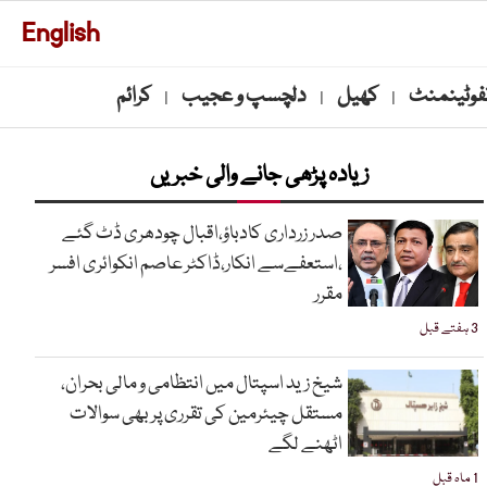
English
نفوٹینمنٹ
کھیل
دلچسپ و عجیب
کرائم
|
|
|
زیادہ پڑھی جانے والی خبریں
صدر زرداری کادباؤ،اقبال چودھری ڈٹ گئے
،استعفےسے انکار،ڈاکٹر عاصم انکوائری افسر
مقرر
3 ہفتے قبل
شیخ زید اسپتال میں انتظامی و مالی بحران،
مستقل چیئرمین کی تقرری پر بھی سوالات
اٹھنے لگے
1 ماہ قبل