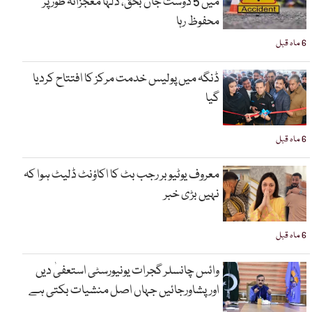
میں 5 دوست جاں بحق، دلہا معجزانہ طور پر
محفوظ رہا
6 ماہ قبل
ڈنگہ میں پولیس خدمت مرکز کا افتتاح کردیا
گیا
6 ماہ قبل
معروف یوٹیوبر رجب بٹ کا اکاؤنٹ ڈلیٹ ہوا کہ
نہیں بڑی خبر
6 ماہ قبل
وائس چانسلر گجرات یونیورسٹی استعفیٰ دیں
اورپشاورجائیں جہاں اصل منشیات بکتی ہے