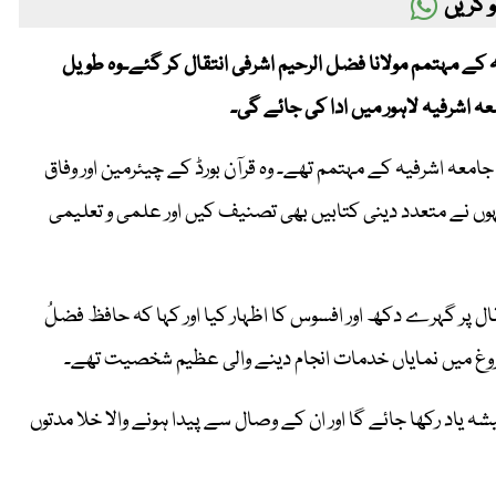
 کریں
فیہ کے مہتمم مولانا فضل الرحیم اشرفی انتقال کر گئے۔وہ طویل
عہ اشرفیہ لاہور میں ادا کی جائے گی۔
معہ اشرفیہ کے مہتمم تھے۔ وہ قرآن بورڈ کے چیئرمین اور وفاق
وں نے متعدد دینی کتابیں بھی تصنیف کیں اور علمی و تعلیمی
ل پر گہرے دکھ اور افسوس کا اظہار کیا اور کہا کہ حافظ فضلُ
ے فروغ میں نمایاں خدمات انجام دینے والی عظیم شخصیت تھے۔
 یاد رکھا جائے گا اور ان کے وصال سے پیدا ہونے والا خلا مدتوں