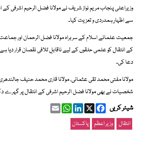
وزیراعلی پنجاب مریم نواز شریف نے مولانا فضل الرحیم اشرفی کے ان
سے اظہارِ ہمدردی و تعزیت کیا۔
جمعیت علمائے اسلام کے سربراہ مولانا فضل الرحمان اور جماعت ا
کے انتقال کو علمی حلقوں کے لیے ناقابلِ تلافی نقصان قرار دیا ہے
دعا کی۔
مولانا مفتی محمد تقی عثمانی، مولانا قاری محمد حنیف جالندھری،
شخصیات نے بھی مولانا فضل الرحیم اشرفی کے انتقال پر گہرے دکھ
Email
WhatsApp
LinkedIn
Facebook
X
شیئر کریں
انتقال
وزیر اعظم
پاکستان