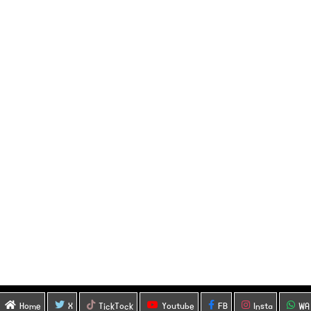
Home
X
TickTock
Youtube
FB
Insta
WA