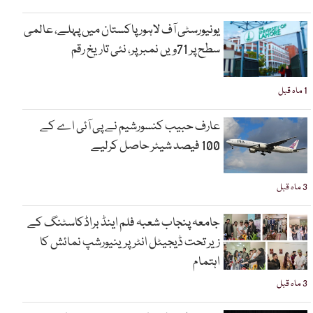
یونیورسٹی آف لاہور پاکستان میں پہلے، عالمی
سطح پر 71ویں نمبر پر، نئی تاریخ رقم
1 ماہ قبل
عارف حبیب کنسورشیم نے پی آئی اے کے
100 فیصد شیئر حاصل کرلیے
3 ماہ قبل
جامعہ پنجاب شعبہ فلم اینڈ براڈکاسٹنگ کے
زیر تحت ڈیجیٹل انٹرپرینیورشپ نمائش کا
اہتمام
3 ماہ قبل