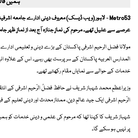
ہمیں فالو
Metro53 - لاہور (ویب ڈیسک) معروف دینی ادارے جامعہ اشر
عرصے سے علیل تھے۔ مرحوم کی نمازِ جنازہ آج بعد از نمازِ ظہر جام
مولانا فضل الرحیم اشرفی پاکستان کے بڑے دینی و تعلیمی ادارے جا
المدارس العربیہ پاکستان کے سرپرست بھی رہے۔ اس کے علاوہ انہ
خدمات کے حوالے سے نمایاں مقام رکھتے تھے۔
وزیراعظمِ محمد شہباز شریف نے حافظ فضلُ الرّحیم اشرفی کے انتقا
الرّحیم اشرفی ایک جید عالمِ دین، ممتاز محدث اور دینی تعلیم ک
شہباز شریف کا کہنا تھا کہ مرحوم کی علمی و دینی خدمات کو ہمیشہ
پر نہیں ہو سکے گا۔