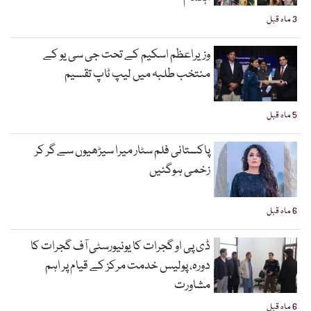
3 ماہ قبل
وزیراعظم اسکیم کے تحت جی سی یو کے
منتخب طلبہ میں لیپ ٹاپ تقسیم
5 ماہ قبل
پاکستانی فلم سٹار میرا سیڑھیوں سے گر کر
زخمی ہوگئیں
6 ماہ قبل
ڈی پی او گجرات کا یونیورسٹی آف گجرات کا
دورہ، پولیس خدمت مرکز کے قیام پر اہم
مشاورت
6 ماہ قبل