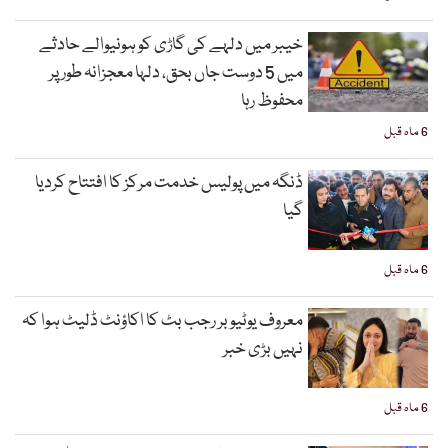
خیبر میں دلہے کی گاڑی کو ہونیوالے حادثے
میں 5 دوست جاں بحق، دلہا معجزانہ طور پر
محفوظ رہا
6 ماہ قبل
ڈنگہ میں پولیس خدمت مرکز کا افتتاح کردیا
گیا
6 ماہ قبل
معروف یوٹیوبر رجب بٹ کا اکاؤنٹ ڈلیٹ ہوا کہ
نہیں بڑی خبر
6 ماہ قبل