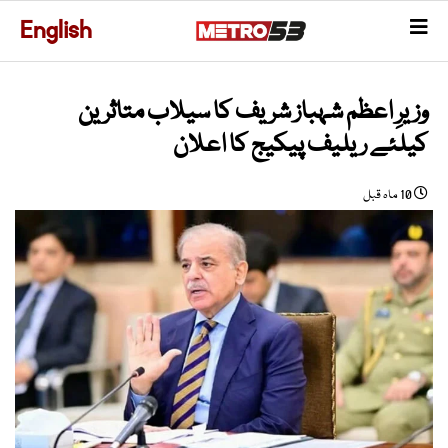
English
وزیرِ اعظم شہباز شریف کا سیلاب متاثرین
کیلئے ریلیف پیکیج کا اعلان
10 ماہ قبل