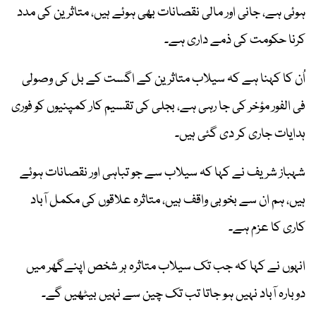
ہوئی ہے، جانی اور مالی نقصانات بھی ہوئے ہیں، متاثرین کی مدد
کرنا حکومت کی ذمے داری ہے۔
اُن کا کہنا ہے کہ سیلاب متاثرین کے اگست کے بل کی وصولی
فی الفور مؤخر کی جا رہی ہے، بجلی کی تقسیم کار کمپنیوں کو فوری
ہدایات جاری کر دی گئی ہیں۔
شہباز شریف نے کہا کہ سیلاب سے جو تباہی اور نقصانات ہوئے
ہیں، ہم ان سے بخوبی واقف ہیں، متاثرہ علاقوں کی مکمل آباد
کاری کا عزم ہے۔
انہوں نے کہا کہ جب تک سیلاب متاثرہ ہر شخص اپنےگھر میں
دوبارہ آباد نہیں ہو جاتا تب تک چین سے نہیں بیٹھیں گے۔