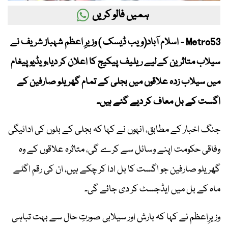
ہمیں فالو کریں
Metro53 - اسلام آباد(ویب ڈیسک ) وزیرِ اعظم شہباز شریف نے
سیلاب متاثرین کےلیے ریلیف پیکیج کا اعلان کر دیا،ویڈیو پیغام
میں سیلاب زدہ علاقوں میں بجلی کے تمام گھریلو صارفین کے
اگست کے بل معاف کر دیے گئے ہیں۔
جنگ اخبار کے مطابق، انہوں نے کہا کہ بجلی کے بلوں کی ادائیگی
وفاقی حکومت اپنے وسائل سے کرے گی، متاثرہ علاقوں کے وہ
گھریلو صارفین جو اگست کا بل ادا کر چکے ہیں، ان کی رقم اگلے
ماہ کے بل میں ایڈجسٹ کر دی جائے گی۔
وزیرِاعظم نے کہا کہ بارش اور سیلابی صورتِ حال سے بہت تباہی