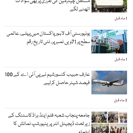
مستقل چیئرمین کی تقرری پر بھی سوالات
اٹھنے لگے
1 ماہ قبل
یونیورسٹی آف لاہور پاکستان میں پہلے، عالمی
سطح پر 71ویں نمبر پر، نئی تاریخ رقم
1 ماہ قبل
عارف حبیب کنسورشیم نے پی آئی اے کے 100
فیصد شیئر حاصل کرلیے
3 ماہ قبل
جامعہ پنجاب شعبہ فلم اینڈ براڈکاسٹنگ کے
زیر تحت ڈیجیٹل انٹرپرینیورشپ نمائش کا
اہتمام