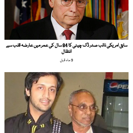
سابق امریکی نائب صدر ڈک چینی کا 84 سال کی عمر میں عارضہ قلب سے
انتقال
9 ماہ قبل