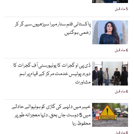
5 ماہ قبل
پاکستانی فلم سٹار میرا سیڑھیوں سے گر کر
زخمی ہوگئیں
6 ماہ قبل
ڈی پی او گجرات کا یونیورسٹی آف گجرات کا
دورہ، پولیس خدمت مرکز کے قیام پر اہم
مشاورت
6 ماہ قبل
خیبر میں دلہے کی گاڑی کو ہونیوالے حادثے
میں 5 دوست جاں بحق، دلہا معجزانہ طور پر
محفوظ رہا
6 ماہ قبل