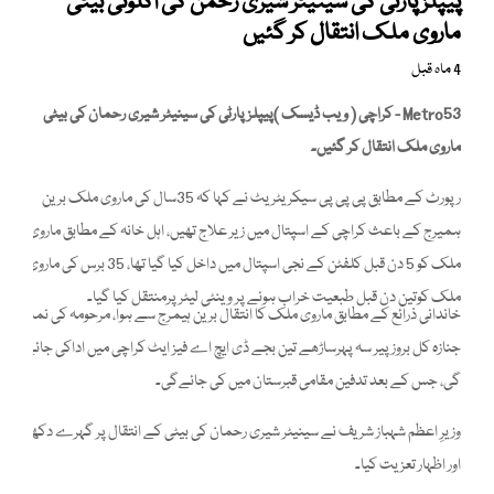
پیپلز پارٹی کی سینیٹر شیری رحمٰن کی اکلوتی بیٹی
ماروی ملک انتقال کر گئیں
4 ماہ قبل
Metro53 - کراچی ( ویب ڈیسک )پیپلز پارٹی کی سینیٹر شیری رحمان کی بیٹی
ماروی ملک انتقال کر گئیں۔
رپورٹ کے مطابق پی پی پی سیکریٹریٹ نے کہا کہ 35سال کی ماروی ملک برین
ہمیرج کے باعث کراچی کے اسپتال میں زیر علاج تھیں، اہل خانہ کے مطابق ماروی
ملک کو 5 دن قبل کلفٹن کے نجی اسپتال میں داخل کیا گیا تھا، 35 برس کی ماروی
ملک کوتین دن قبل طبعیت خراب ہونے پر وینٹی لیٹر پرمنتقل کیا گیا۔
خاندانی ذرائع کے مطابق ماروی ملک کا انتقال برین ہیمرج سے ہوا، مرحومہ کی نمازِ
جنازہ کل بروز پیر سہ پہرساڑھے تین بجے ڈی ایچ اے فیز ایٹ کراچی میں اداکی جائے
گی، جس کے بعد تدفین مقامی قبرستان میں کی جائےگی۔
وزیرِ اعظم شہباز شریف نے سینیٹر شیری رحمان کی بیٹی کے انتقال پر گہرے دکھ
اور اظہار تعزیت کیا۔