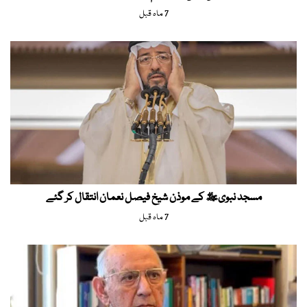
7 ماہ قبل
مسجد نبویﷺ کے موذن شیخ فیصل نعمان انتقال کر گئے
7 ماہ قبل