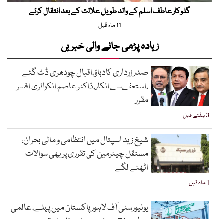
گلوکار عاطف اسلم کے والد طویل علالت کے بعد انتقال کرئے
11 ماہ قبل
زیادہ پڑھی جانے والی خبریں
صدر زرداری کادباؤ،اقبال چودھری ڈٹ گئے
،استعفےسے انکار،ڈاکٹر عاصم انکوائری افسر
مقرر
3 ہفتے قبل
شیخ زید اسپتال میں انتظامی و مالی بحران،
مستقل چیئرمین کی تقرری پر بھی سوالات
اٹھنے لگے
1 ماہ قبل
یونیورسٹی آف لاہور پاکستان میں پہلے، عالمی