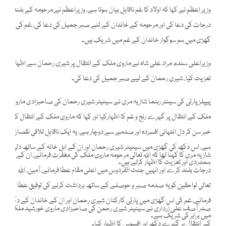
وزیر اعظم نے کہا کہ اولاد کا غم ناقابلِ بیان ہوتا ہے، وزیراعظم نے مرحومہ کے بلندی
درجات کی دعا کی اور مرحومہ کے خاندان کے لئے صبر جمیل کی دعا کی، غم کی اس
گھڑی میں ہم سوگوار خاندان کے غم میں شریک ہیں۔
وزیراعلیٰ سندھ مراد علی شاہ نے ماروی ملک کے انتقال پر شیری رحمان سے اظہار
تعزیت کیا، شیری رحمان کے لیے صبر جمیل کی دعا کی۔
پیپلز پارٹی کی سینئر رہنما شازیہ مری نے سینیٹر شیری رحمان کی صاحبزادی ماروی
ملک کے انتقال پر گہرے رنج و غم کا اظہارکیا اور کہا کہ ماروی ملک کے انتقال کی
خبر سن کر دل انتہائی افسردہ اور صدمے سے دوچار ہے، یہ ایک ناقابلِ تلافی نقصان
ہے، اس دکھ کی گھڑی میں سینیٹر شیری رحمان اور ان کے اہلِ خانہ کے ساتھ دلی
شازیہ مری کا کہنا تھا کہ اللہ تعالیٰ مرحومہ ماروی ملک کی مغفرت فرمائے، ان کے
ہمدردی اور تعزیت کا اظہار کرتے ہیں۔
درجات بلند کرے اور انہیں جنت الفردوس میں اعلیٰ مقام عطا فرمائے، آمین، اللہ
تعالیٰ لواحقین کو یہ صدمہ صبر و حوصلے کے ساتھ برداشت کرنے کی توفیق عطا
فرمائے، غم کی اس گھڑی میں پارٹی کارکنان شیری رحمان اور ان کے خاندان کے دکھ
صدر آصف علی زرداری نے سینیٹر شیری رحمٰن کی صاحبزادی ماروی خورشید ملک
میں برابر کی شریک ہے۔
کے انتقال پر گہرے دکھ اور افسوس کا اظہار کیا۔