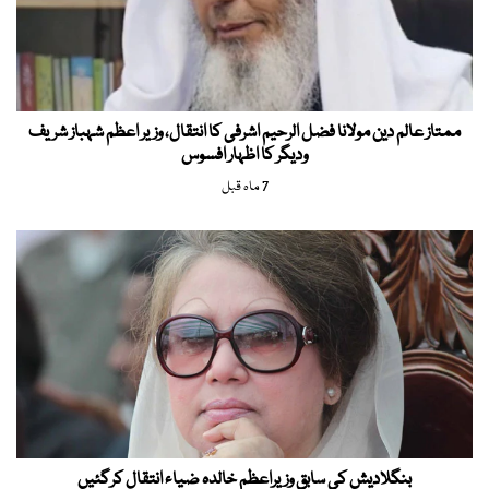
ممتاز عالم دین مولانا فضل الرحیم اشرفی کا انتقال، وزیر اعظم شہباز شریف
ودیگر کا اظہار افسوس
7 ماہ قبل
بنگلادیش کی سابق وزیراعظم خالدہ ضیاء انتقال کرگئیں