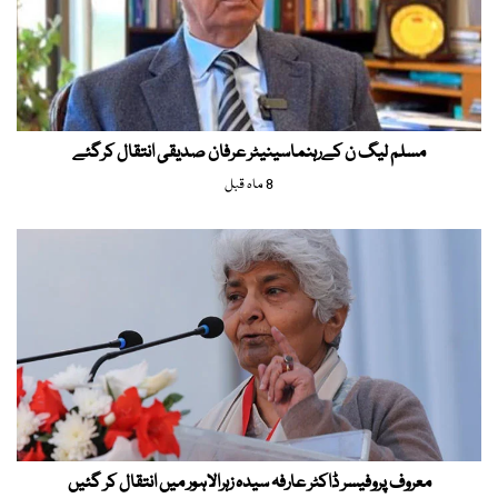
مسلم لیگ ن کےرہنماسینیٹر عرفان صدیقی انتقال کرگئے
8 ماہ قبل
معروف پروفیسر ڈاکٹر عارفہ سیدہ زہرالاہور میں انتقال کر گئیں