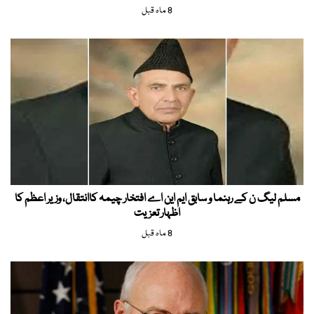
8 ماہ قبل
مسلم لیگ ن کے رہنما و سابق ایم این اے افتخار چیمہ کاانتقال، وزیر اعظم کا
اظہار تعزیت
8 ماہ قبل