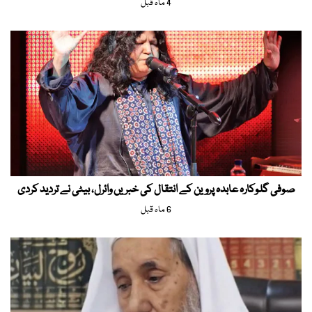
4 ماہ قبل
صوفی گلوکارہ عابدہ پروین کے انتقال کی خبریں وائرل، بیٹی نے تردید کردی
6 ماہ قبل