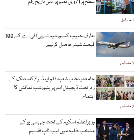
سطح پر 71ویں نمبر پر، نئی تاریخ رقم
1 ماہ قبل
عارف حبیب کنسورشیم نے پی آئی اے کے 100
فیصد شیئر حاصل کرلیے
3 ماہ قبل
جامعہ پنجاب شعبہ فلم اینڈ براڈکاسٹنگ کے
زیر تحت ڈیجیٹل انٹرپرینیورشپ نمائش کا
اہتمام
3 ماہ قبل
وزیراعظم اسکیم کے تحت جی سی یو کے
منتخب طلبہ میں لیپ ٹاپ تقسیم