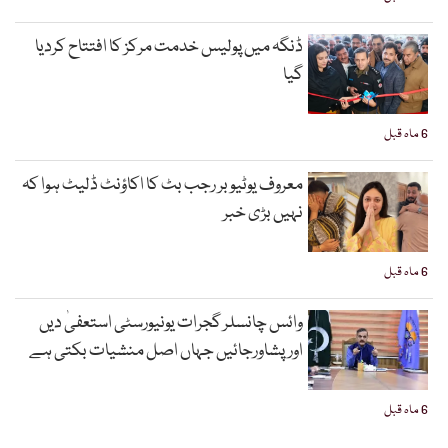
ڈنگہ میں پولیس خدمت مرکز کا افتتاح کردیا
گیا
6 ماہ قبل
معروف یوٹیوبر رجب بٹ کا اکاؤنٹ ڈلیٹ ہوا کہ
نہیں بڑی خبر
6 ماہ قبل
وائس چانسلر گجرات یونیورسٹی استعفیٰ دیں
اورپشاورجائیں جہاں اصل منشیات بکتی ہے
6 ماہ قبل