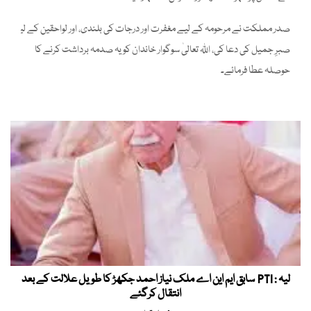
صدر مملکت نے مرحومہ کے لیے مغفرت اور درجات کی بلندی، اور لواحقین کے لیے
صبرِ جمیل کی دعا کی، اللّہ تعالیٰ سوگوار خاندان کو یہ صدمہ برداشت کرنے کا
حوصلہ عطا فرمائے۔
لیہ : PTI سابق ایم این اے ملک نیاز احمد جکھڑ کا طویل علالت کے بعد
انتقال کرگئے